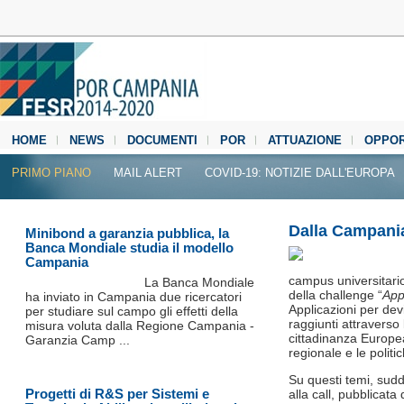
HOME
NEWS
DOCUMENTI
POR
ATTUAZIONE
OPPOR
MEDIA CENTER
PRIMO PIANO
MAIL ALERT
COVID-19: NOTIZIE DALL'EUROPA
Dalla Campania
Minibond a garanzia pubblica, la
Banca Mondiale studia il modello
Campania
campus universitario
La Banca Mondiale
della challenge “
App
ha inviato in Campania due ricercatori
Applicazioni per devi
per studiare sul campo gli effetti della
raggiunti attravers
misura voluta dalla Regione Campania -
cittadinanza Europea
Garanzia Camp ...
regionale e le politi
Su questi temi, sudd
Progetti di R&S per Sistemi e
alla call, pubblica