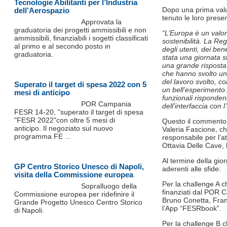
Tecnologie Abilitanti per l’Industria
Dopo una prima valut
dell’Aerospazio
tenuto le loro presen
Approvata la
graduatoria dei progetti ammissibili e non
“L’Europa è un valor
ammissibili, finanziabili i sogetti classificati
sostenibilità. La Re
al primo e al secondo posto in
degli utenti, dei ben
graduatoria.
stata una giornata s
una grande risposta 
che hanno svolto un 
del lavoro svolto, c
Superato il target di spesa 2022 con 5
un bell’esperimento.
mesi di anticipo
funzionali risponden
POR Campania
dell’interfaccia con l
FESR 14-20, "superato il target di spesa
"FESR 2022"con oltre 5 mesi di
Questo il commento d
anticipo. Il negoziato sul nuovo
Valeria Fascione, ch
programma FE ...
responsabile per l’
Ottavia Delle Cave, 
Al termine della giorn
GP Centro Storico Unesco di Napoli,
aderenti alle sfide:
visita della Commissione europea
Per la challenge A c
Sopralluogo della
finanziati dal POR 
Commissione europea per ridefinire il
Bruno Conetta, Fran
Grande Progetto Unesco Centro Storico
l’App “FESRbook”.
di Napoli.
Per la challenge B c