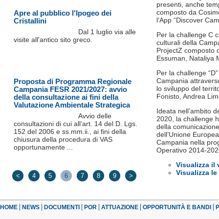
presenti, anche tem
composto da Cosimo 
Apre al pubblico l'Ipogeo dei
l’App “Discover Cam
Cristallini
Dal 1 luglio via alle
Per la challenge C 
visite all'antico sito greco.
culturali della Camp
ProjectZ composto d
Essuman, Nataliya M
Per la challenge “D”
Campania attraverso 
Proposta di Programma Regionale
lo sviluppo del terr
Campania FESR 2021/2027: avvio
Fonisto, Andrea Lim
della consultazione ai fini della
Valutazione Ambientale Strategica
Ideata nell’ambito 
Avvio delle
2020, la challenge h
consultazioni di cui all’art. 14 del D. Lgs.
della comunicazion
152 del 2006 e ss.mm.ii., ai fini della
dell’Unione Europea 
chiusura della procedura di VAS
Campania nella pro
opportunamente ...
Operativo 2014-202
Visualizza il
Visualizza le
<
4
5
6
7
8
9
>
HOME
NEWS
DOCUMENTI
POR
ATTUAZIONE
OPPORTUNITÀ E BANDI
P