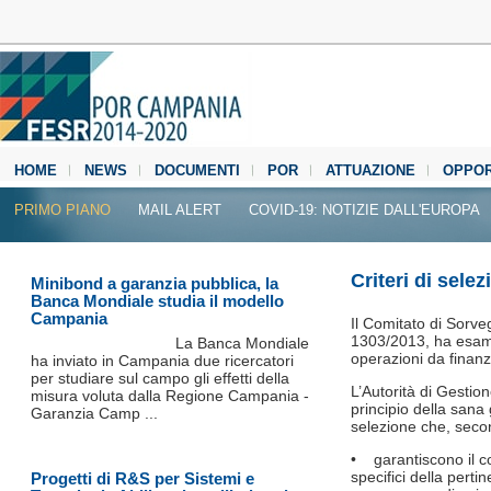
HOME
NEWS
DOCUMENTI
POR
ATTUAZIONE
OPPOR
MEDIA CENTER
PRIMO PIANO
MAIL ALERT
COVID-19: NOTIZIE DALL'EUROPA
Criteri di selez
Minibond a garanzia pubblica, la
Banca Mondiale studia il modello
Campania
Il Comitato di Sorve
1303/2013, ha esamin
La Banca Mondiale
operazioni da finan
ha inviato in Campania due ricercatori
per studiare sul campo gli effetti della
L’Autorità di Gesti
misura voluta dalla Regione Campania -
principio della sana 
Garanzia Camp ...
selezione che, secon
• garantiscono il con
specifici della pertin
Progetti di R&S per Sistemi e