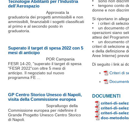
• sono non discrimin
Tecnologie Abilitanti per l’Industria
• tengono conto dei p
dell’Aerospazio
donne e non discrim
Approvata la
graduatoria dei progetti ammissibili e non
Si riportano in alleg
ammissibili, finanziabili i sogetti classificati
• i criteri di selezi
al primo e al secondo posto in
• un documento che d
graduatoria.
operazioni siano sele
attesi del Programm
• un documento che 
criteri di selezione 
Superato il target di spesa 2022 con 5
e della definizione de
mesi di anticipo
Aree Interne) previ
POR Campania
FESR 14-20, "superato il target di spesa
Di seguito i link ai d
"FESR 2022"con oltre 5 mesi di
anticipo. Il negoziato sul nuovo
Criteri di 
programma FE ...
Documento 
GP Centro Storico Unesco di Napoli,
DOCUMENTI
visita della Commissione europea
criteri-di-sel
Sopralluogo della
criteri-di-sel
Commissione europea per ridefinire il
criteri-di-se
Grande Progetto Unesco Centro Storico
doc-metodolo
di Napoli.