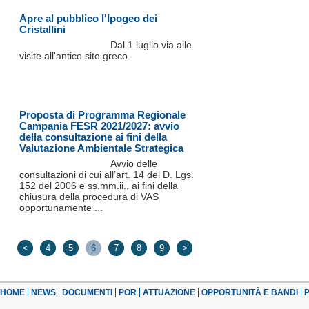
Apre al pubblico l'Ipogeo dei
Cristallini
Dal 1 luglio via alle
visite all'antico sito greco.
Proposta di Programma Regionale
Campania FESR 2021/2027: avvio
della consultazione ai fini della
Valutazione Ambientale Strategica
Avvio delle
consultazioni di cui all’art. 14 del D. Lgs.
152 del 2006 e ss.mm.ii., ai fini della
chiusura della procedura di VAS
opportunamente ...
<
4
5
6
7
8
9
>
HOME
NEWS
DOCUMENTI
POR
ATTUAZIONE
OPPORTUNITÀ E BANDI
P