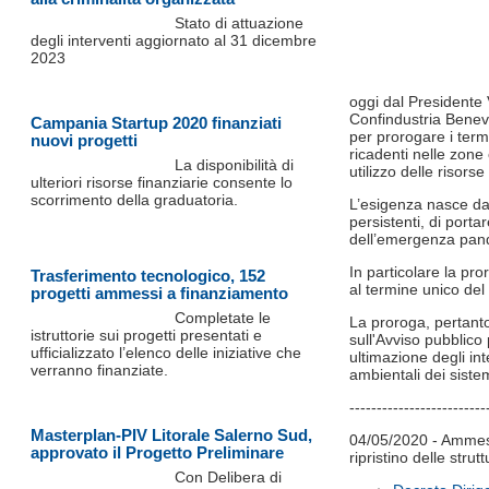
Stato di attuazione
degli interventi aggiornato al 31 dicembre
2023
oggi dal Presidente 
Confindustria Beneve
Campania Startup 2020 finanziati
per prorogare i termi
nuovi progetti
ricadenti nelle zone 
La disponibilità di
utilizzo delle risors
ulteriori risorse finanziarie consente lo
scorrimento della graduatoria.
L’esigenza nasce dal
persistenti, di port
dell’emergenza pan
In particolare la pror
Trasferimento tecnologico, 152
al termine unico del
progetti ammessi a finanziamento
Completate le
La proroga, pertanto,
istruttorie sui progetti presentati e
sull'Avviso pubblico p
ufficializzato l’elenco delle iniziative che
ultimazione degli int
verranno finanziate.
ambientali dei sistem
-------------------------
Masterplan-PIV Litorale Salerno Sud,
04/05/2020 - Ammess
approvato il Progetto Preliminare
ripristino delle stru
Con Delibera di