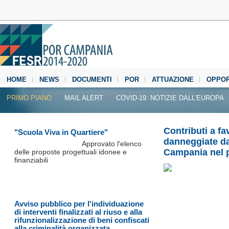
HOME
NEWS
DOCUMENTI
POR
ATTUAZIONE
OPPOR
MEDIA CENTER
PRIMO PIANO
MAIL ALERT
COVID-19: NOTIZIE DALL'EUROPA
Contributi a fa
"Scuola Viva in Quartiere"
danneggiate dag
Approvato l'elenco
Campania nel p
delle proposte progettuali idonee e
finanziabili
Avviso pubblico per l'individuazione
di interventi finalizzati al riuso e alla
rifunzionalizzazione di beni confiscati
alla criminalità organizzata