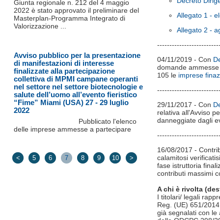
Decreto Dirig
Giunta regionale n. 212 del 4 maggio
2022 è stato approvato il preliminare del
Allegato 1 - 
Masterplan-Programma Integrato di
Valorizzazione ...
Allegato 2 -
-------------------------
Avviso pubblico per la presentazione
04/11/2019 - Con
De
di manifestazioni di interesse
domande ammesse a f
finalizzate alla partecipazione
105 le
imprese finaz
collettiva di MPMI campane operanti
nel settore nel settore biotecnologie e
-------------------------
salute dell’uomo all’evento fieristico
“Fime” Miami (USA) 27 - 29 luglio
29/11/2017 - Con
De
2022
relativa all'Avviso 
danneggiate dagli ev
Pubblicato l'elenco
delle imprese ammesse a partecipare
-------------------------
16/08/2017 - Contrib
calamitosi verificat
<
5
6
7
8
9
10
>
fase istruttoria fina
contributi massimi co
A chi è rivolta (des
I titolari/ legali ra
Reg. (UE) 651/2014, 
già segnalati con le 