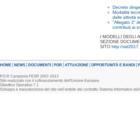
Decreto dirig
Modalità tecni
dalle attività
"Allegato 2" d
contributi ai 
I MODELLI DEGLI
SEZIONE DOCUMENT
SITO
http://sid2017
HOME
NEWS
DOCUMENTI
POR
ATTUAZIONE
OPPORTUNITÀ E BANDI
P
P.O.R Campania FESR 2007-2013
Sito realizzato con il cofinanziamento dell'Unione Europea
Obiettivo Operativo 7.1
Sviluppo e manutenzione del sito nell’ambito del contratto Sistema Informativo d