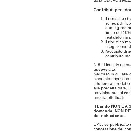
della ODCPC 298/20
Contributi per i da
il ripristino 
scheda di rico
danni (progett
limite del 10% 
restando i mas
il ripristino 
ricognizione d
l'acquisto di s
contributo max
N.B.: I limiti % e i 
asseverata
Nel caso in cui alla 
siano stati ripristin
inferiore al predett
alla predetta data, i 
parzialmente, si cons
ancora effettuati.
Il bando NON È A 
domanda NON DETER
del richiedente.
L'Avviso pubblicato s
concessione del cont