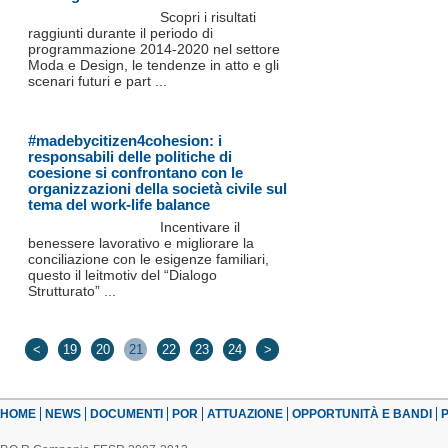
Scopri i risultati
raggiunti durante il periodo di
programmazione 2014-2020 nel settore
Moda e Design, le tendenze in atto e gli
scenari futuri e part ...
#madebycitizen4cohesion: i
responsabili delle politiche di
coesione si confrontano con le
organizzazioni della società civile sul
tema del work-life balance
Incentivare il
benessere lavorativo e migliorare la
conciliazione con le esigenze familiari,
questo il leitmotiv del “Dialogo
Strutturato” ...
<
19
20
21
22
23
24
>
HOME
NEWS
DOCUMENTI
POR
ATTUAZIONE
OPPORTUNITÀ E BANDI
P