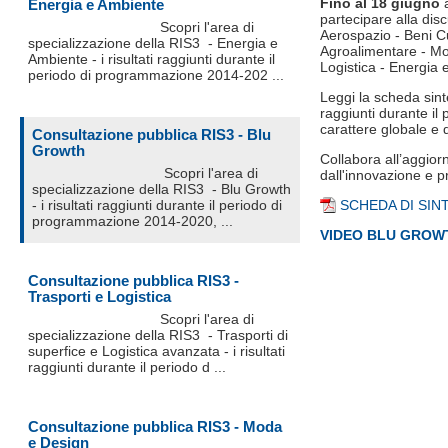
Fino al 18 giugno
a
Energia e Ambiente
partecipare alla disc
Scopri l'area di
Aerospazio - Beni Cu
specializzazione della RIS3 - Energia e
Agroalimentare - Mo
Ambiente - i risultati raggiunti durante il
Logistica - Energia 
periodo di programmazione 2014-202 ...
Leggi la scheda sint
raggiunti durante il
carattere globale e d
Consultazione pubblica RIS3 - Blu
Growth
Collabora all’aggio
Scopri l'area di
dall'innovazione e p
specializzazione della RIS3 - Blu Growth
- i risultati raggiunti durante il periodo di
SCHEDA DI SIN
programmazione 2014-2020, ...
VIDEO BLU GROW
Consultazione pubblica RIS3 -
Trasporti e Logistica
Scopri l'area di
specializzazione della RIS3 - Trasporti di
superfice e Logistica avanzata - i risultati
raggiunti durante il periodo d ...
Consultazione pubblica RIS3 - Moda
e Design