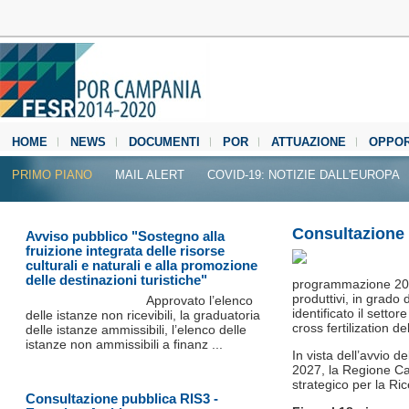
HOME
NEWS
DOCUMENTI
POR
ATTUAZIONE
OPPOR
MEDIA CENTER
PRIMO PIANO
MAIL ALERT
COVID-19: NOTIZIE DALL'EUROPA
Consultazione 
Avviso pubblico "Sostegno alla
fruizione integrata delle risorse
culturali e naturali e alla promozione
delle destinazioni turistiche"
programmazione 2014
produttivi, in grado
Approvato l’elenco
identificato il settor
delle istanze non ricevibili, la graduatoria
cross fertilization d
delle istanze ammissibili, l’elenco delle
istanze non ammissibili a finanz ...
In vista dell’avvio 
2027, la Regione Ca
strategico per la Ri
Consultazione pubblica RIS3 -