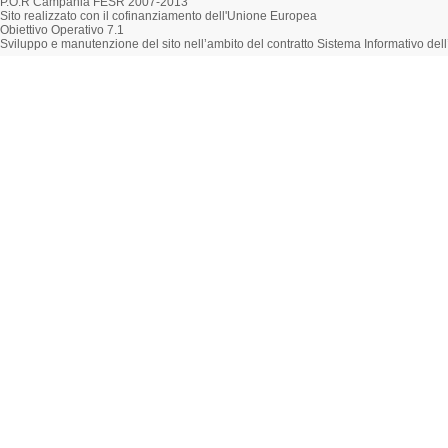
P.O.R Campania FESR 2007-2013
Sito realizzato con il cofinanziamento dell'Unione Europea
Obiettivo Operativo 7.1
Sviluppo e manutenzione del sito nell’ambito del contratto Sistema Informativo d