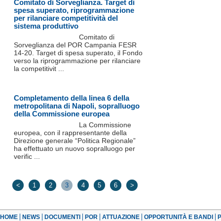
Comitato di Sorveglianza. Target di
spesa superato, riprogrammazione
per rilanciare competitività del
sistema produttivo
Comitato di
Sorveglianza del POR Campania FESR
14-20. Target di spesa superato, il Fondo
verso la riprogrammazione per rilanciare
la competitivit ...
Completamento della linea 6 della
metropolitana di Napoli, sopralluogo
della Commissione europea
La Commissione
europea, con il rappresentante della
Direzione generale “Politica Regionale”
ha effettuato un nuovo sopralluogo per
verific ...
<
1
2
3
4
5
6
>
HOME
NEWS
DOCUMENTI
POR
ATTUAZIONE
OPPORTUNITÀ E BANDI
P