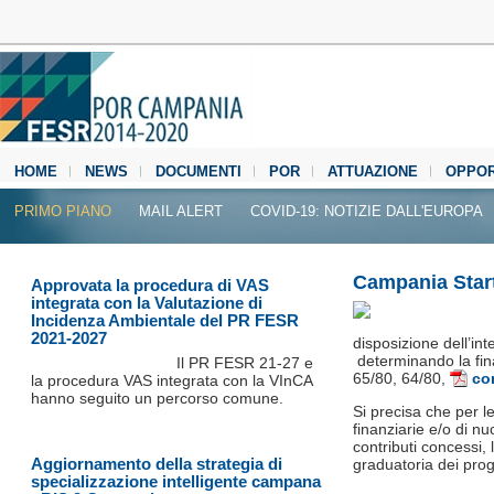
HOME
NEWS
DOCUMENTI
POR
ATTUAZIONE
OPPOR
MEDIA CENTER
PRIMO PIANO
MAIL ALERT
COVID-19: NOTIZIE DALL'EUROPA
Campania Start
Approvata la procedura di VAS
integrata con la Valutazione di
Incidenza Ambientale del PR FESR
2021-2027
disposizione dell’int
determinando la fina
Il PR FESR 21‐27 e
65/80, 64/80,
co
la procedura VAS integrata con la VInCA
hanno seguito un percorso comune.
Si precisa che per le
finanziarie e/o di nu
contributi concessi, 
Aggiornamento della strategia di
graduatoria dei proge
specializzazione intelligente campana