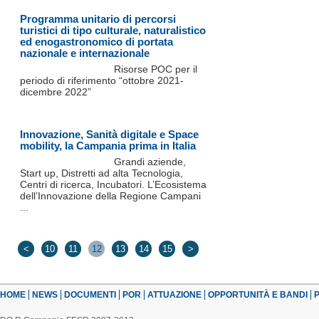
Programma unitario di percorsi
turistici di tipo culturale, naturalistico
ed enogastronomico di portata
nazionale e internazionale
Risorse POC per il
periodo di riferimento “ottobre 2021-
dicembre 2022”
Innovazione, Sanità digitale e Space
mobility, la Campania prima in Italia
Grandi aziende,
Start up, Distretti ad alta Tecnologia,
Centri di ricerca, Incubatori. L’Ecosistema
dell’Innovazione della Regione Campani
...
<
10
11
12
13
14
15
>
HOME
NEWS
DOCUMENTI
POR
ATTUAZIONE
OPPORTUNITÀ E BANDI
P