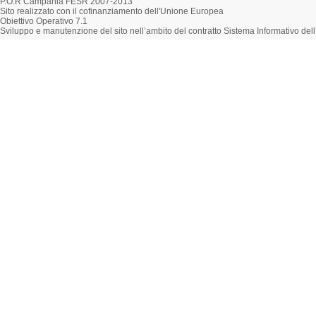
P.O.R Campania FESR 2007-2013
Sito realizzato con il cofinanziamento dell'Unione Europea
Obiettivo Operativo 7.1
Sviluppo e manutenzione del sito nell’ambito del contratto Sistema Informativo d