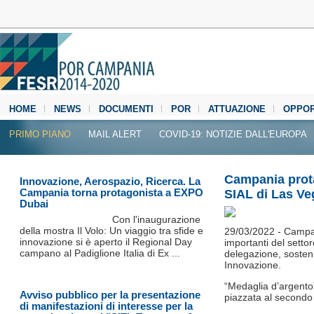
HOME
NEWS
DOCUMENTI
POR
ATTUAZIONE
OPPOR
MEDIA CENTER
PRIMO PIANO
MAIL ALERT
COVID-19: NOTIZIE DALL'EUROPA
Campania prota
Innovazione, Aerospazio, Ricerca. La
Campania torna protagonista a EXPO
SIAL di Las Ve
Dubai
Con l'inaugurazione
della mostra Il Volo: Un viaggio tra sfide e
29/03/2022 - Campani
innovazione si è aperto il Regional Day
importanti del setto
campano al Padiglione Italia di Ex ...
delegazione, sosten
Innovazione.
“Medaglia d’argento”
Avviso pubblico per la presentazione
piazzata al secondo 
di manifestazioni di interesse per la