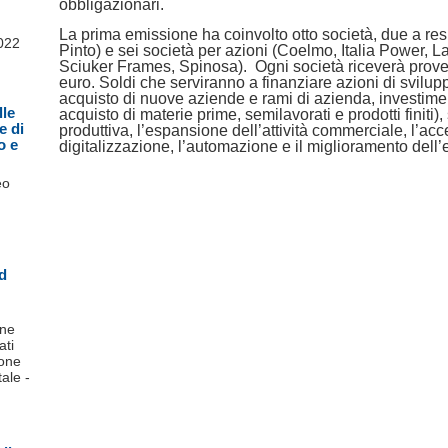
obbligazionari.
La prima emissione ha coinvolto otto società, due a resp
2022
Pinto) e sei società per azioni (Coelmo, Italia Power, 
Sciuker Frames, Spinosa). Ogni società riceverà proventi
euro. Soldi che serviranno a finanziare azioni di svilup
acquisto di nuove aziende e rami di azienda, investimen
lle
acquisto di materie prime, semilavorati e prodotti finiti)
e di
produttiva, l’espansione dell’attività commerciale, l’ac
o e
digitalizzazione, l’automazione e il miglioramento dell’e
eo
ed
one
ati
ione
ale -