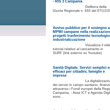
- RIS 3 Campania
Delibera della
Giunta Regionale n. 655 del 07/12/
Avviso pubblico per il sostegno a
MPMI campane nella realizzazion
progetti trasferimento tecnologic
industrializzazione
Visualizza il vid
tutorial relativo al caricamento in
SURF (link esterno su Youtube)
Sanità Digitale. Servizi semplici 
efficaci per cittadini, famiglie e
imprese
La digitalizzazi
dei servizi in campo sanitario, finanzi
attraverso i Fondi europei della Reg
Campania, - Asse ICT e Agenda Digit
sono ...