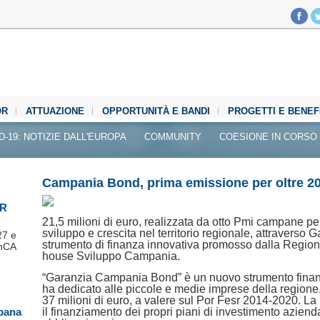
OR
ATTUAZIONE
OPPORTUNITÀ E BANDI
PROGETTI E BENEF
D-19: NOTIZIE DALL'EUROPA
COMMUNITY
COESIONE IN CORSO
Campania Bond, prima emissione per oltre 20
SR
21,5 milioni di euro, realizzata da otto Pmi campane per
sviluppo e crescita nel territorio regionale, attravers
27 e
strumento di finanza innovativa promosso dalla Region
InCA
house Sviluppo Campania.
“Garanzia Campania Bond” è un nuovo strumento fina
ha dedicato alle piccole e medie imprese della regione
37 milioni di euro, a valere sul Por Fesr 2014-2020. 
mpana
il finanziamento dei propri piani di investimento aziendal