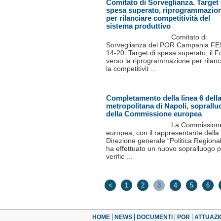
Comitato di Sorveglianza. Target 
spesa superato, riprogrammazio
per rilanciare competitività del
sistema produttivo
Comitato di
Sorveglianza del POR Campania F
14-20. Target di spesa superato, il 
verso la riprogrammazione per rilanc
la competitivit ...
Completamento della linea 6 dell
metropolitana di Napoli, soprall
della Commissione europea
La Commission
europea, con il rappresentante della
Direzione generale “Politica Regiona
ha effettuato un nuovo sopralluogo 
verific ...
<
1
2
3
4
5
6
HOME
NEWS
DOCUMENTI
POR
ATTUAZI