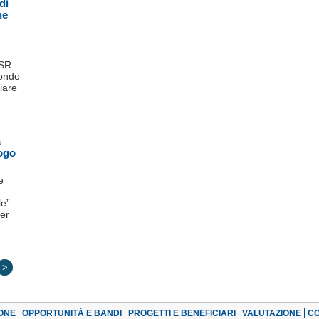
di
ne
ESR
Fondo
iare
a
uogo
e
le”
per
>
ONE
OPPORTUNITÀ E BANDI
PROGETTI E BENEFICIARI
VALUTAZIONE
CO