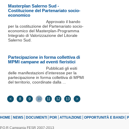
Masterplan Salerno Sud -
Costituzione del Partenariato socio-
economico
Approvato il bando
per la costituzione del Partenariato socio-
economico del Masterplan-Programma
Integrato di Valorizzazione del Litorale
Salerno Sud.
Partecipazione in forma collettiva di
MPMI campane ad eventi fieristici
Pubblicati gli esiti
delle manifestazioni d'interesse per la
partecipazione in forma collettiva di MPMI
del territorio, coordinate dalla ...
<
8
9
10
11
12
13
>
HOME
NEWS
DOCUMENTI
POR
ATTUAZIONE
OPPORTUNITÀ E BANDI
P
P.O.R Campania FESR 2007-2013