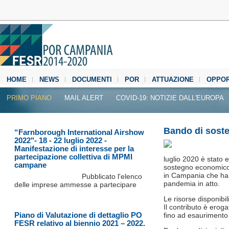
HOME
NEWS
DOCUMENTI
POR
ATTUAZIONE
OPPOR
MEDIA CENTER
PRIMO PIANO
MAIL ALERT
COVID-19: NOTIZIE DALL'EUROPA
Bando di soste
“Farnborough International Airshow
2022"- 18 - 22 luglio 2022 -
Manifestazione di interesse per la
partecipazione collettiva di MPMI
luglio 2020 è stato 
campane
sostegno economico 
in Campania che hann
Pubblicato l'elenco
pandemia in atto.
delle imprese ammesse a partecipare
Le risorse disponibi
Il contributo è erog
Piano di Valutazione di dettaglio PO
fino ad esaurimento d
FESR relativo al biennio 2021 – 2022.