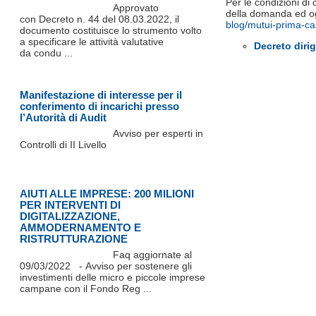
Per le condizioni di
Approvato
della domanda ed ogn
con Decreto n. 44 del 08.03.2022, il
blog/mutui-prima-ca
documento costituisce lo strumento volto
a specificare le attività valutative
Decreto diri
da condu ...
Manifestazione di interesse per il
conferimento di incarichi presso
l’Autorità di Audit
Avviso per esperti in
Controlli di II Livello
AIUTI ALLE IMPRESE: 200 MILIONI
PER INTERVENTI DI
DIGITALIZZAZIONE,
AMMODERNAMENTO E
RISTRUTTURAZIONE
Faq aggiornate al
09/03/2022 - Avviso per sostenere gli
investimenti delle micro e piccole imprese
campane con il Fondo Reg ...