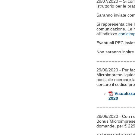
29/07/2020 – Si comu
istruttorio per le pr
Saranno inviate comu
Si rappresenta che l
comunicazione. Le r
all’indirizzo
conleim
Eventuali PEC inviat
Non saranno inoltre 
-------------------------
29/06/2020 - Per faci
Microimprese liquidat
possibile ricercare 
cercare il codice p
Visualizza
2020
-------------------------
29/06/2020 - Con i de
Bonus Microimprese l
domande, per € 229