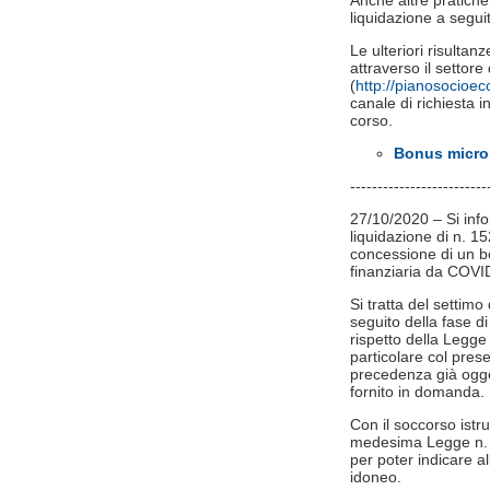
Anche altre pratich
liquidazione a seguit
Le ulteriori risulta
attraverso il setto
(
http://pianosocioe
canale di richiesta in
corso.
Bonus microi
-------------------------
27/10/2020 – Si info
liquidazione di n. 1
concessione di un b
finanziaria da COVI
Si tratta del settim
seguito della fase di 
rispetto della Legg
particolare col pres
precedenza già ogge
fornito in domanda.
Con il soccorso istru
medesima Legge n. 24
per poter indicare all
idoneo.