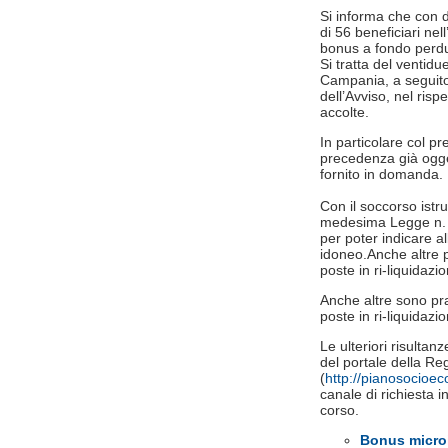
Si informa che con d
di 56 beneficiari​ n
bonus a fondo perdu
Si tratta del ventid
Campania, a seguito d
dell’Avviso, nel ris
accolte.
In particolare col p
precedenza già ogge
fornito in domanda.
Con il soccorso istru
medesima Legge n. 24
per poter indicare al
idoneo.Anche altre 
poste in ri-liquidazio
Anche altre sono pr
poste in ri-liquidazio
Le ulteriori risultan
del portale della 
(
http://pianosocioe
canale di richiesta in
corso.
Bonus microi