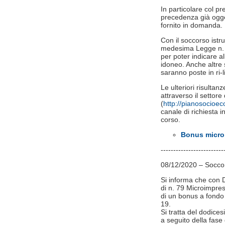
In particolare col p
precedenza già ogge
fornito in domanda.
Con il soccorso istru
medesima Legge n. 24
per poter indicare all
idoneo. Anche altre
saranno poste in ri-l
Le ulteriori risulta
attraverso il setto
(
http://pianosocioe
canale di richiesta in
corso.
Bonus microi
-------------------------
08/12/2020 – Soccor
Si informa che con D
di n. 79 Microimpres
di un bonus a fondo
19.
Si tratta del dodice
a seguito della fase d