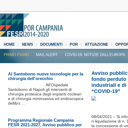
HOME
NEWS
DOCUMENTI
POR
ATTUAZIONE
OPPOR
MEDIA CENTER
PRIMO PIANO
MAIL ALERT
COVID-19: NOTIZIE DALL'EUROPA
Avviso pubblic
Al Santobono nuove tecnologie per la
chirurgia dell'orecchio
fondo perduto 
industriali e d
All’Ospedale
Santobono di Napoli gli interventi di
“COVID-19”
chirurgia protesica degli impianti cocleari
e di chirurgia mininvasiva ed endoscopica
dell&rs ...
08/04/2021 – Si inf
Programma Regionale Campania
ri-liquidazione di n
FESR 2021-2027, Avviso pubblico per
la concessione di u