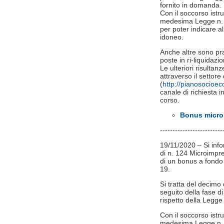
fornito in domanda.
Con il soccorso istru
medesima Legge n. 24
per poter indicare all
idoneo.
Anche altre sono pr
poste in ri-liquidazio
Le ulteriori risulta
attraverso il setto
(
http://pianosocioe
canale di richiesta in
corso.
Bonus microi
-------------------------
19/11/2020 – Si inf
di n. 124 Microimpre
di un bonus a fondo
19.
Si tratta del decimo
seguito della fase di 
rispetto della Legge
Con il soccorso istru
medesima Legge n. 24