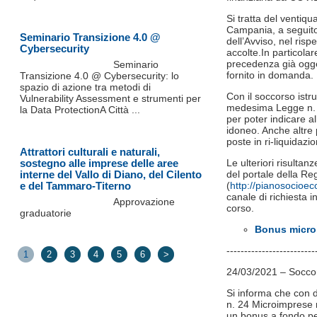
Si tratta del ventiq
Campania, a seguito d
Seminario Transizione 4.0 @
dell’Avviso, nel ris
Cybersecurity
accolte.In particola
precedenza già ogge
Seminario
fornito in domanda.
Transizione 4.0 @ Cybersecurity: lo
spazio di azione tra metodi di
Con il soccorso istru
Vulnerability Assessment e strumenti per
medesima Legge n. 24
la Data ProtectionA Città ...
per poter indicare all
idoneo. Anche altre
poste in ri-liquidazio
Attrattori culturali e naturali,
sostegno alle imprese delle aree
Le ulteriori risultan
interne del Vallo di Diano, del Cilento
del portale della 
e del Tammaro-Titerno
(
http://pianosocioe
canale di richiesta in
Approvazione
corso.
graduatorie
Bonus microi
​------------------------
1
2
3
4
5
6
>
24/03/2021 – Soccors
Si informa che con d
n. 24 Microimprese​ 
un bonus a fondo pe