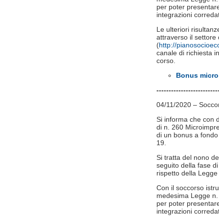
per poter presentare 
integrazioni correda
Le ulteriori risulta
attraverso il setto
(
http://pianosocioe
canale di richiesta in
corso.
Bonus microi
​------------------------
04/11/2020 – Soccors
Si informa che con d
di n. 260 Microimpre
di un bonus a fondo
19.
Si tratta del nono d
seguito della fase di 
rispetto della Legge
Con il soccorso istru
medesima Legge n. 24
per poter presentare 
integrazioni correda