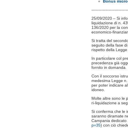
Bonus microi
-------------------------
25/09/2020 – Si info
liquidazione di n. 4
136/2020 per la con
economico-finanzia
Si tratta del second
seguito della fase di 
rispetto della Legge
In particolare col p
precedenza già ogge
fornito in domanda.
Con il soccorso istru
medesima Legge n. 24
per poter indicare all
idoneo.
Molte altre sono le
ri-liquidazione a segu
Si conferma che le in
saranno diramate nei
Campania dedicato 
p=35
) con ciò chiede