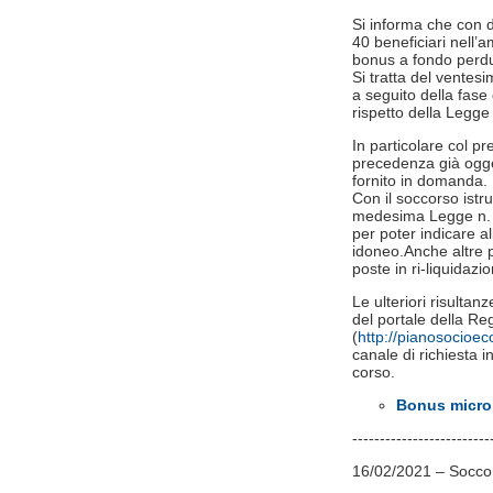
Si informa che con d
40 beneficiari​ nell
bonus a fondo perdu
Si tratta del ventes
a seguito della fase d
rispetto della Legge
In particolare col p
precedenza già ogge
fornito in domanda.
Con il soccorso istru
medesima Legge n. 24
per poter indicare al
idoneo.Anche altre 
poste in ri-liquidazio
Le ulteriori risultan
del portale della 
(
http://pianosocioe
canale di richiesta in
corso.
Bonus microi
-------------------------
16/02/2021 – Soccor