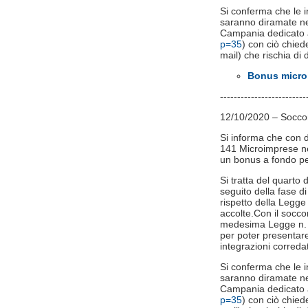
Si conferma che le in
saranno diramate nei
Campania dedicato 
p=35
) con ciò chiede
mail) che rischia di d
Bonus microi
-------------------------
12/10/2020 – Soccors
Si informa che con d
141 Microimprese nel
un bonus a fondo pe
Si tratta del quarto
seguito della fase di 
rispetto della Legge
accolte.Con il soccor
medesima Legge n. 24
per poter presentare 
integrazioni correda
Si conferma che le in
saranno diramate nei
Campania dedicato 
p=35
) con ciò chiede