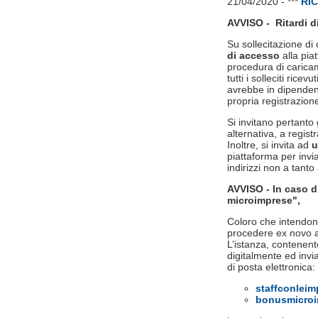
21/04/2020 - ***
RIC
AVVISO - R
itardi 
Su sollecitazione di 
di accesso
alla pia
procedura di carica
tutti i solleciti ric
avrebbe in dipendenza
propria registrazion
Si invitano pertanto 
alternativa, a regis
Inoltre, si invita ad
u
piattaforma per invia
indirizzi non a tanto 
AVVISO - In caso di
microimprese",
Coloro che intendon
procedere ex novo al
L’istanza, contenent
digitalmente ed invi
di posta elettronica:
staffconleim
bonusmicroi