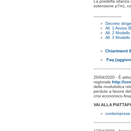
La predetta istanza 
estensione p7m), co
____________
Decreto dirig
All. 1 Avviso
All. 2 Modell
All. 3 Modell
Chiarimenti
Faq (aggior
-------------------------
20/04/2020 - È attiv
regionale
http://co
della modulistica re
perduto a favore dell
crisi economico-fin
VAI ALLA PIATT
conleimprese.
-------------------------