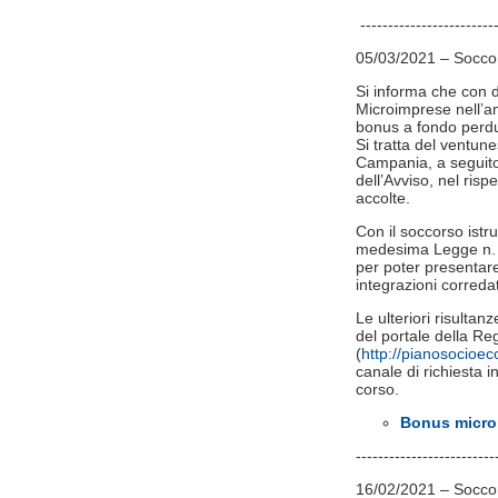
-------------------------
05/03/2021 – Soccor
Si informa che con d
Microimprese​ nell’a
bonus a fondo perdu
Si tratta del ventun
Campania, a seguito d
dell’Avviso, nel ris
accolte.
Con il soccorso istru
medesima Legge n. 24
per poter presentare
integrazioni correda
Le ulteriori risultan
del portale della 
(
http://pianosocioe
canale di richiesta in
corso.
Bonus microi
-------------------------
16/02/2021 – Soccors