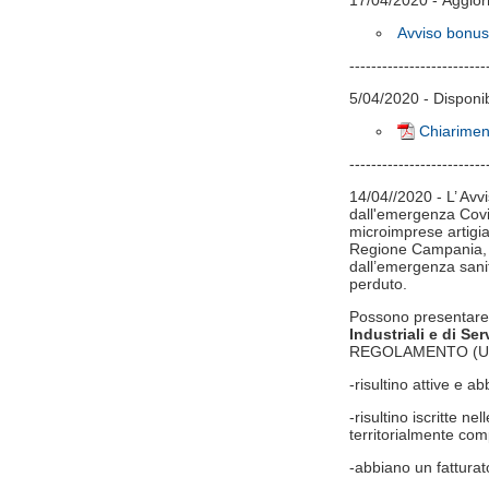
17/04/2020 - Aggiorna
Avviso bonus 
-------------------------
5/04/2020 - Disponibi
Chiarimen
-------------------------
14/04//2020 - L’ Avv
dall'emergenza Covi
microimprese artigian
Regione Campania, ap
dall’emergenza sani
perduto.
Possono presentare
Industriali e di Ser
REGOLAMENTO (UE) N
-risultino attive e 
-risultino iscritte n
territorialmente com
-abbiano un fatturat