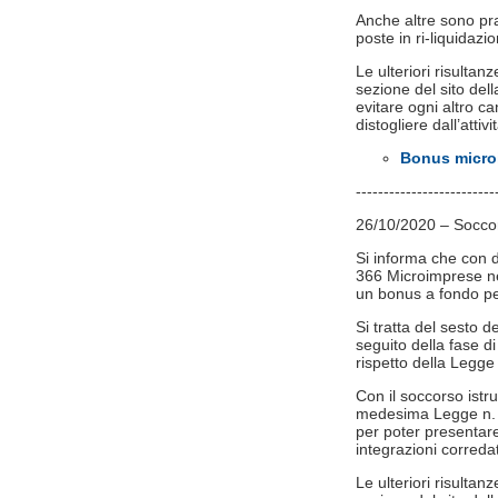
Anche altre sono pr
poste in ri-liquidazio
Le ulteriori risultan
sezione del sito de
evitare ogni altro ca
distogliere dall’attivi
Bonus microi
-------------------------
26/10/2020 – Soccors
Si informa che con d
366 Microimprese nel
un bonus a fondo pe
Si tratta del sesto 
seguito della fase di 
rispetto della Legge
Con il soccorso istru
medesima Legge n. 24
per poter presentare 
integrazioni correda
Le ulteriori risultan