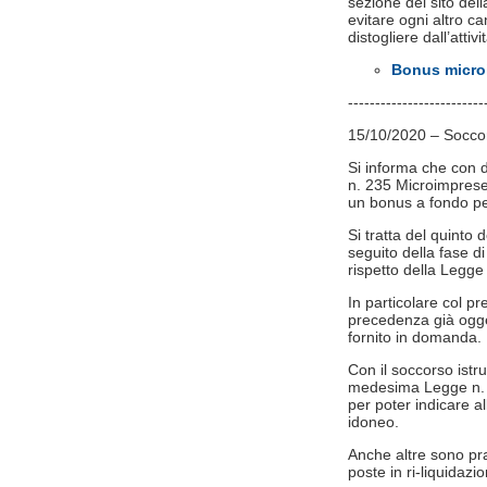
sezione del sito de
evitare ogni altro ca
distogliere dall’attivi
Bonus microi
-------------------------
15/10/2020 – Soccors
Si informa che con d
n. 235 Microimprese 
un bonus a fondo pe
Si tratta del quinto
seguito della fase di 
rispetto della Legge
In particolare col p
precedenza già ogge
fornito in domanda.
Con il soccorso istru
medesima Legge n. 24
per poter indicare all
idoneo.
Anche altre sono pr
poste in ri-liquidazio