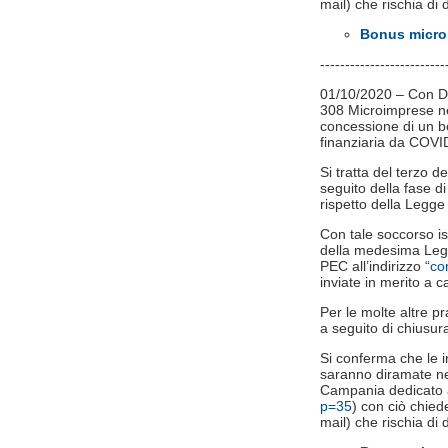
mail) che rischia di d
Bonus microi
-------------------------
01/10/2020 – Con Dec
308 Microimprese nel
concessione di un b
finanziaria da COVI
Si tratta del terzo 
seguito della fase di 
rispetto della Legge
Con tale soccorso ist
della medesima Legge
PEC all’indirizzo “
co
inviate in merito a c
Per le molte altre p
a seguito di chiusura 
Si conferma che le in
saranno diramate nei
Campania dedicato 
p=35
) con ciò chiede
mail) che rischia di d