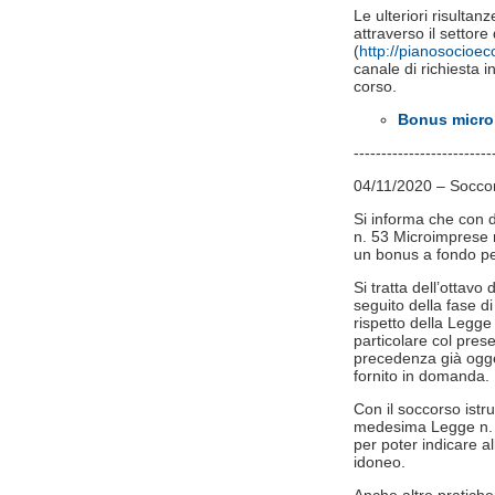
Le ulteriori risulta
attraverso il setto
(
http://pianosocioe
canale di richiesta in
corso.
Bonus microi
-------------------------
04/11/2020 – Soccors
Si informa che con d
n. 53 Microimprese n
un bonus a fondo pe
Si tratta dell’ottav
seguito della fase di 
rispetto della Legge
particolare col pres
precedenza già ogge
fornito in domanda.
Con il soccorso istru
medesima Legge n. 24
per poter indicare all
idoneo.