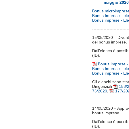
maggio 2020
Bonus microimprese 
Bonus Imprese - elen
Bonus imprese - Elen
-------------------------
15/05/2020 – Diventa
del bonus imprese.
Dall’elenco è possib
(ID).
Bonus Imprese - e
Bonus Imprese - elen
Bonus imprese - Elen
Gli elenchi sono sta
Dirigenziali
158/
76/2020
,
177/20
-------------------------
14/05/2020 – Approva
bonus imprese.
Dall’elenco è possib
(ID).