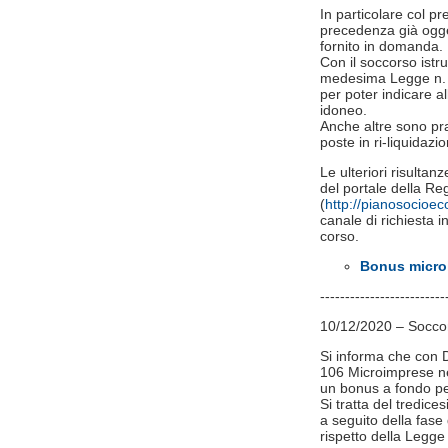
In particolare col p
precedenza già ogge
fornito in domanda.
Con il soccorso istru
medesima Legge n. 24
per poter indicare al
idoneo.
Anche altre sono pr
poste in ri-liquidazio
Le ulteriori risultan
del portale della 
(
http://pianosocioe
canale di richiesta in
corso.
Bonus microi
-------------------------
10/12/2020 – Soccors
Si informa che con D
106 Microimprese nel
un bonus a fondo pe
Si tratta del tredic
a seguito della fase d
rispetto della Legge