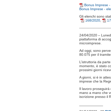
Bonus Imprese - e
Bonus Imprese - elen
Gli elenchi sono stat
168/2020
,
17
-------------------------
24/04/2020 – Lunedì 
piattaforma di acco
microimprese.
Ad oggi, sono perve
80.075 per il tramite 
L’istruttoria da part
momento, è stato co
prossimi giorni rice
A giorni, si è in at
imprese che la Regi
Il lavoro proseguirà
mano a mano che verra
iscrizione presso il
____________