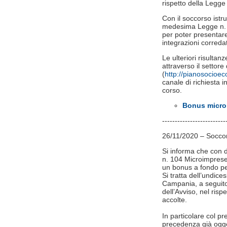
rispetto della Legge
Con il soccorso istru
medesima Legge n. 24
per poter presentare 
integrazioni correda
Le ulteriori risulta
attraverso il setto
(
http://pianosocioe
canale di richiesta in
corso.
Bonus microi
-------------------------
26/11/2020 – Soccors
Si informa che con d
n. 104 Microimprese 
un bonus a fondo pe
Si tratta dell’undic
Campania, a seguito d
dell’Avviso, nel ris
accolte.
In particolare col p
precedenza già ogge