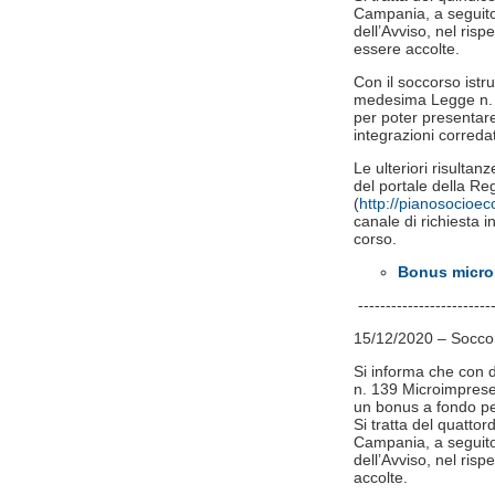
Campania, a seguito d
dell’Avviso, nel ris
essere accolte.
Con il soccorso istru
medesima Legge n. 24
per poter presentare
integrazioni correda
Le ulteriori risultan
del portale della 
(
http://pianosocioe
canale di richiesta in
corso.
Bonus microi
-------------------------
15/12/2020 – Soccors
Si informa che con d
n. 139 Microimprese 
un bonus a fondo pe
Si tratta del quatto
Campania, a seguito d
dell’Avviso, nel ris
accolte.