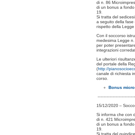
di n. 86 Microimpres
di un bonus a fondo
19.
Si tratta del sedice
a seguito della fase d
rispetto della Legge
Con il soccorso istru
medesima Legge n. 24
per poter presentare
integrazioni correda
Le ulteriori risultan
del portale della 
(
http://pianosocioe
canale di richiesta in
corso.
Bonus microi
-------------------------
15/12/2020 – Soccors
Si informa che con d
di n. 421 Microimpre
di un bonus a fondo
19.
Si tratta del quindi