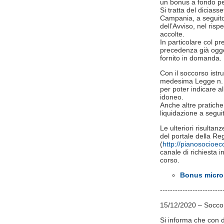
un bonus a fondo pe
Si tratta del dicias
Campania, a seguito d
dell’Avviso, nel ris
accolte.
In particolare col p
precedenza già ogge
fornito in domanda.
Con il soccorso istru
medesima Legge n. 24
per poter indicare al
idoneo.
Anche altre pratich
liquidazione a seguit
Le ulteriori risultan
del portale della 
(
http://pianosocioe
canale di richiesta in
corso.
Bonus microi
-------------------------
15/12/2020 – Soccors
Si informa che con d