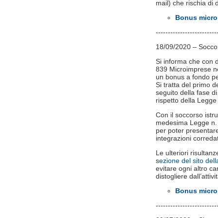
mail) che rischia di d
Bonus microi
-------------------------
18/09/2020 – Soccorso
Si informa che con d
839 Microimprese nel
un bonus a fondo pe
Si tratta del primo 
seguito della fase di 
rispetto della Legge
Con il soccorso istru
medesima Legge n. 24
per poter presentare
integrazioni correda
Le ulteriori risultan
s
ezione del sito d
evitare ogni altro ca
distogliere dall’attivi
Bonus microi
-------------------------