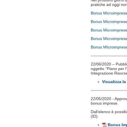
Nei prossimi giorni 
pratiche ad oggi non
Bonus Microimprese
Bonus Microimprese
Bonus Microimprese
Bonus Microimprese
Bonus MIcroimprese
-------------------------
22/06/2020 – Pubbli
oggetto “Piano per
Integrazione Risors
Visualizza la
-------------------------
22/05/2020 - Approva
bonus imprese.
Dall’elenco è possib
(ID).
Bonus Impr