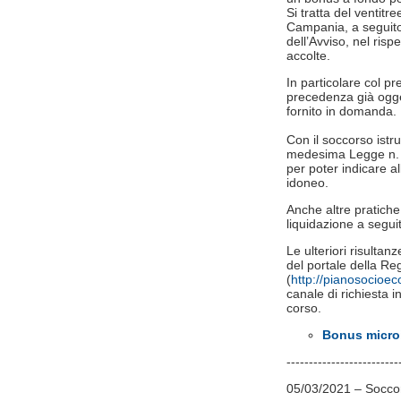
Si tratta del ventit
Campania, a seguito d
dell’Avviso, nel ris
accolte.
In particolare col p
precedenza già ogge
fornito in domanda.
Con il soccorso istru
medesima Legge n. 24
per poter indicare al
idoneo.
Anche altre pratich
liquidazione a seguit
Le ulteriori risultan
del portale della 
(
http://pianosocioe
canale di richiesta in
corso.
Bonus microi
-------------------------
05/03/2021 – Soccors