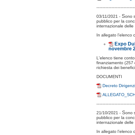
-------------------------
S
03/11/2021 -
ono s
pubblico per la conce
internazionale dell
In allegato l’elenco 
Expo Dub
novembre 
L'elenco tiene conto
finanziamento (257 d
richiesta dei benefici
DOCUMENTI
Decreto Dirigenz
ALLEGATO_SC
-------------------------
S
21/10/2021 -
ono s
pubblico per la conce
internazionale dell
In allegato l’elenco 