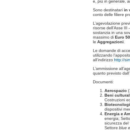
e, più in generale, a
Sono destinatari
in 
conto delle filiere p
L’agevolazione previ
risorse dell'Asse I
sostanzia in una so
massimo di
Euro 50
le
Aggregazioni
.
Le domande di acces
utilizzando l’apposi
all’indirizzo
http://s
L’ammissione all’age
quanto previsto dall
Documenti:
Aerospazio
(
Beni cultural
Costruzioni ed
Biotecnologi
dispositivi me
Energia e Am
energia; Setto
sicurezza del 
Settore
blue 