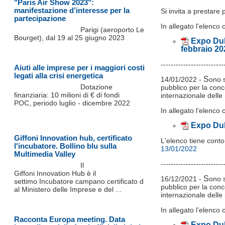
"Paris Air Show 2023":
manifestazione d’interesse per la
Si invita a prestare 
partecipazione
In allegato l’elenco 
Parigi (aeroporto Le
Bourget), dal 19 al 25 giugno 2023
Expo Dub
febbraio 20
-------------------------
Aiuti alle imprese per i maggiori costi
legati alla crisi energetica
S
14/01/2022 -
ono s
Dotazione
pubblico per la conce
finanziaria: 10 milioni di € di fondi
internazionale dell
POC, periodo luglio - dicembre 2022
In allegato l’elenco 
Expo Dub
Giffoni Innovation hub, certificato
L'elenco tiene cont
l'incubatore. Bollino blu sulla
13/01/2022
Multimedia Valley
-------------------------
Il
Giffoni Innovation Hub è il
S
16/12/2021 -
ono s
settimo Incubatore campano certificato d
pubblico per la conce
al Ministero delle Imprese e del ...
internazionale dell
In allegato l’elenco 
Racconta Europa meeting. Data
Expo Dub