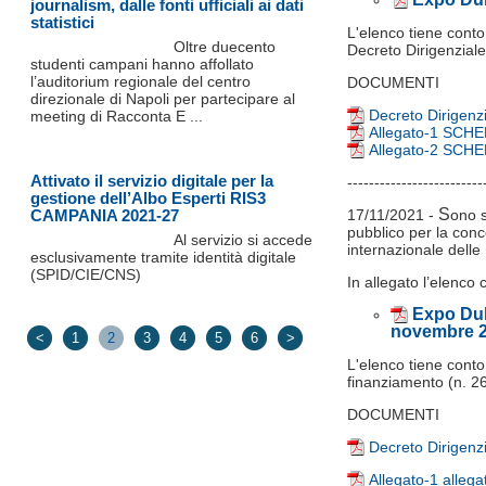
journalism, dalle fonti ufficiali ai dati
statistici
L'elenco tiene conto
Oltre duecento
Decreto Dirigenziale
studenti campani hanno affollato
l’auditorium regionale del centro
DOCUMENTI
direzionale di Napoli per partecipare al
Decreto Dirigenz
meeting di Racconta E ...
Allegato-1 SC
Allegato-2 SCH
Attivato il servizio digitale per la
-------------------------
gestione dell’Albo Esperti RIS3
S
CAMPANIA 2021-27
17/11/2021 -
ono s
pubblico per la conce
Al servizio si accede
internazionale dell
esclusivamente tramite identità digitale
(SPID/CIE/CNS)
In allegato l’elenco 
Expo Dub
novembre 
<
1
2
3
4
5
6
>
L'elenco tiene conto
finanziamento (n. 2
DOCUMENTI
Decreto Dirigenz
Allegato-1 allega