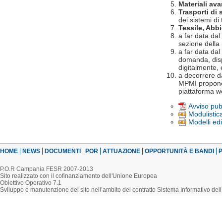
Materiali av
Trasporti di 
dei sistemi di
Tessile, Abb
a far data dal
sezione della
a far data dal
domanda, disp
digitalmente, 
a decorrere d
MPMI propon
piattaforma w
Avviso pub
Modulistic
Modelli edi
HOME
NEWS
DOCUMENTI
POR
ATTUAZIONE
OPPORTUNITÀ E BANDI
P
P.O.R Campania FESR 2007-2013
Sito realizzato con il cofinanziamento dell'Unione Europea
Obiettivo Operativo 7.1
Sviluppo e manutenzione del sito nell’ambito del contratto Sistema Informativo d