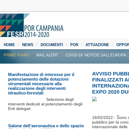
HOME
NEWS
DOCUMENTI
POR
ATTUAZIONE
OPPOR
MEDIA CENTER
PRIMO PIANO
MAIL ALERT
COVID-19: NOTIZIE DALL'EUROPA
AVVISO PUBB
Manifestazione di interesse per il
potenziamento delle dotazioni
FINALIZZATI 
strumentali necessarie alla
INTERNAZIONA
realizzazione degli interventi
EXPO 2020 DU
idraulico-forestali
Selezione degli
interventi dedicati al potenziamento degli
Enti delegati
S
16/02/2022 -
ono s
pubblico per la conce
Salone dell’aeronautica e dello spazio
internazionale dell