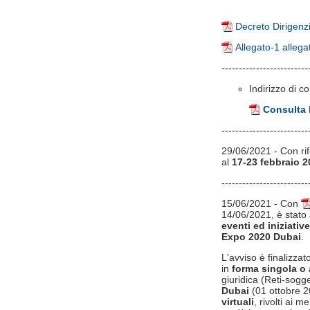
Decreto Dirigenz
Allegato-1 alleg
-------------------------
Indirizzo di c
Consulta 
-------------------------
29/06/2021 - Con ri
al
17-23 febbraio 
-------------------------
15/06/2021 - Con
14/06/2021, è stato 
eventi ed iniziati
Expo 2020 Dubai
.
L'avviso è finalizza
in
forma singola o
giuridica (Reti-sogg
Dubai
(01 ottobre 2
virtuali
, rivolti ai 