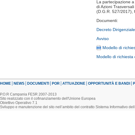
La partecipazione a 
di Azioni Trasversal
(D.G.R. 527/2017),
Documenti:
Decreto Dirigenzial
Avviso
Modello di richie
Modello di richiesta
HOME
NEWS
DOCUMENTI
POR
ATTUAZIONE
OPPORTUNITÀ E BANDI
P
P.O.R Campania FESR 2007-2013
Sito realizzato con il cofinanziamento dell'Unione Europea
Obiettivo Operativo 7.1
Sviluppo e manutenzione del sito nell’ambito del contratto Sistema Informativo d