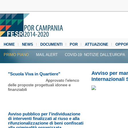
HOME
NEWS
DOCUMENTI
POR
ATTUAZIONE
OPPOR
MEDIA CENTER
PRIMO PIANO
MAIL ALERT
COVID-19: NOTIZIE DALL'EUROPA
Avviso per mani
"Scuola Viva in Quartiere"
Internazionali 
Approvato l'elenco
delle proposte progettuali idonee e
finanziabili
Avviso pubblico per l'individuazione
di interventi finalizzati al riuso e alla
rifunzionalizzazione di beni confiscati
alla criminalità organizzata