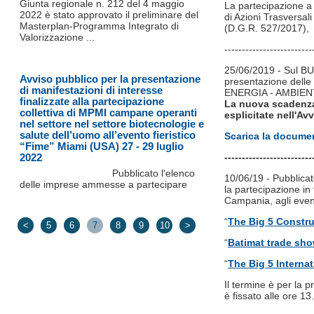
Giunta regionale n. 212 del 4 maggio
La partecipazione a 
2022 è stato approvato il preliminare del
di Azioni Trasversal
Masterplan-Programma Integrato di
(D.G.R. 527/2017),
Valorizzazione ...
-------------------------
25/06/2019 - Sul BU
Avviso pubblico per la presentazione
presentazione delle
di manifestazioni di interesse
ENERGIA - AMBIEN
finalizzate alla partecipazione
La nuova scadenza 
collettiva di MPMI campane operanti
esplicitate nell'Av
nel settore nel settore biotecnologie e
salute dell’uomo all’evento fieristico
Scarica la docume
“Fime” Miami (USA) 27 - 29 luglio
2022
-------------------------
Pubblicato l'elenco
10/06/19 - Pubblica
delle imprese ammesse a partecipare
la partecipazione in 
Campania, agli eve
“
The Big 5 Constru
<
5
6
7
8
9
10
>
“
Batimat trade sh
“
The Big 5 Interna
Il termine è per la 
è fissato alle ore 1