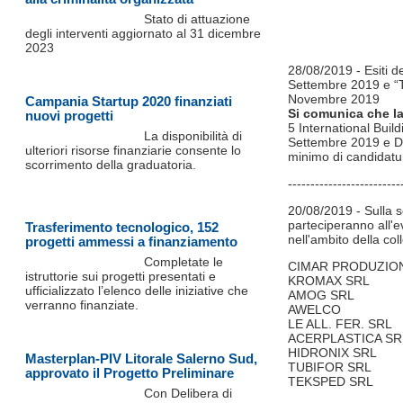
Stato di attuazione
degli interventi aggiornato al 31 dicembre
2023
28/08/2019 - Esiti d
Settembre 2019 e “T
Novembre 2019
Campania Startup 2020 finanziati
Si comunica che l
nuovi progetti
5 International Buil
La disponibilità di
Settembre 2019 e Du
ulteriori risorse finanziarie consente lo
minimo di candidatur
scorrimento della graduatoria.
-------------------------
20/08/2019 -
Sulla 
parteciperanno all'e
Trasferimento tecnologico, 152
nell'ambito della co
progetti ammessi a finanziamento
Completate le
CIMAR PRODUZIO
istruttorie sui progetti presentati e
KROMAX SRL
ufficializzato l’elenco delle iniziative che
AMOG SRL
verranno finanziate.
AWELCO
LE ALL. FER. SRL
ACERPLASTICA SR
HIDRONIX SRL
Masterplan-PIV Litorale Salerno Sud,
TUBIFOR SRL
approvato il Progetto Preliminare
TEKSPED SRL
Con Delibera di