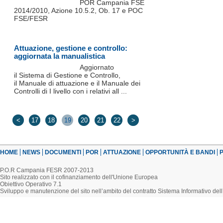
POR Campania FSE
2014/2010, Azione 10.5.2, Ob. 17 e POC
FSE/FESR
Attuazione, gestione e controllo:
aggiornata la manualistica
Aggiornato
il Sistema di Gestione e Controllo,
il Manuale di attuazione e il Manuale dei
Controlli di I livello con i relativi all ...
<
17
18
19
20
21
22
>
HOME
NEWS
DOCUMENTI
POR
ATTUAZIONE
OPPORTUNITÀ E BANDI
P
P.O.R Campania FESR 2007-2013
Sito realizzato con il cofinanziamento dell'Unione Europea
Obiettivo Operativo 7.1
Sviluppo e manutenzione del sito nell’ambito del contratto Sistema Informativo d