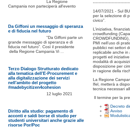
La Regione
-------------------------
Campania non parteciperà all'evento
14/07/2021 - Sul BUR
per la selezione di 
civico”.
Da Giffoni un messaggio di speranza
L’iniziativa, finanz
e di fiducia nel futuro
crowdfunding (Capac
“Da Giffoni parte un
CROWDFUNDING), mira
grande messaggio di speranza e di
PMI nell’uso di prat
fiducia nel futuro”. Così il presidente
pubblici nei settori 
della Regione Campania Vi ...
replicabile anche in 
progetti ed iniziativ
modalità di acquisi
disposizione per cime
Terzo Dialogo Strutturato dedicato
in ragione della ris
alla tematica dell’E-Procurement e
alla digitalizzazione dei servizi
La Regione Campania,
nell’ambito del progetto
Ifel, metterà a dispo
#madebycitizen4cohesion
tecnica necessari a
12 luglio 2021
Il termine per la pr
Decreto di
Diritto alla studio: pagamento di
Avviso
acconti e saldi borse di studio per
Modulistic
studenti universitari anche grazie alle
risorse Por/Poc