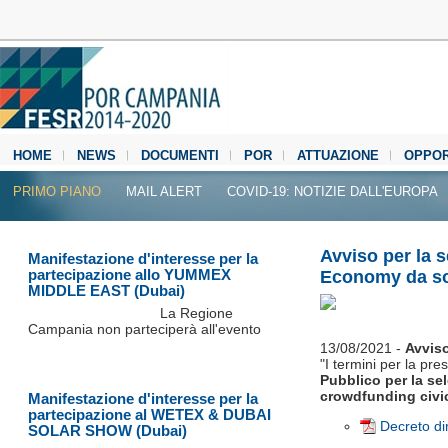
HOME
NEWS
DOCUMENTI
POR
ATTUAZIONE
OPPOR
MEDIA CENTER
PRIMO PIANO
MAIL ALERT
COVID-19: NOTIZIE DALL'EUROPA
Avviso per la s
Manifestazione d'interesse per la
partecipazione allo YUMMEX
Economy da so
MIDDLE EAST (Dubai)
La Regione
Campania non parteciperà all'evento
13/08/2021 -
Avviso
"I termini per la pr
Pubblico per la se
crowdfunding civi
Manifestazione d'interesse per la
partecipazione al WETEX & DUBAI
Decreto di
SOLAR SHOW (Dubai)