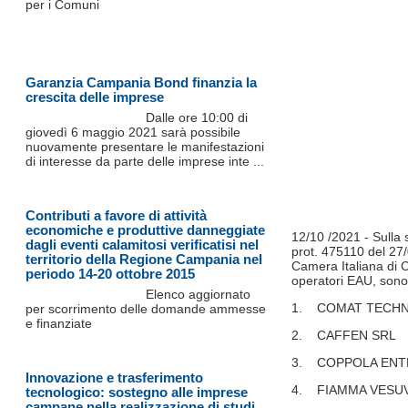
per i Comuni
Garanzia Campania Bond finanzia la
crescita delle imprese
Dalle ore 10:00 di
giovedì 6 maggio 2021 sarà possibile
nuovamente presentare le manifestazioni
di interesse da parte delle imprese inte ...
Contributi a favore di attività
economiche e produttive danneggiate
12/10 /2021 - Sulla 
dagli eventi calamitosi verificatisi nel
prot. 475110 del 27
territorio della Regione Campania nel
Camera Italiana di 
periodo 14-20 ottobre 2015
operatori EAU, sono
Elenco aggiornato
1. COMAT TECH
per scorrimento delle domande ammesse
e finanziate
2. CAFFEN SRL
3. COPPOLA ENT
Innovazione e trasferimento
4. FIAMMA VESUV
tecnologico: sostegno alle imprese
campane nella realizzazione di studi