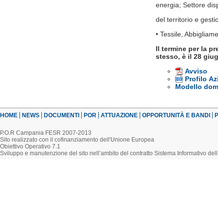
energia; Settore disp
del territorio e gest
• Tessile, Abbigliam
Il termine per la p
stesso, è il
28 giug
Avviso
Profilo A
Modello do
HOME
NEWS
DOCUMENTI
POR
ATTUAZIONE
OPPORTUNITÀ E BANDI
P
P.O.R Campania FESR 2007-2013
Sito realizzato con il cofinanziamento dell'Unione Europea
Obiettivo Operativo 7.1
Sviluppo e manutenzione del sito nell’ambito del contratto Sistema Informativo d