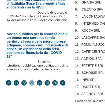
5. GRANIA SRL
di fattibilità (Fase 1) e progetti (Fase
2) coerenti con la RIS3
6. CILENTO SPA
Decreto dirigenziale
n. 95 dell' 8 aprile 2021: modificato l'art.
7. LA CONTADINA 
14 dell'avviso e l'art. 3 della convenzione
8. INTERMEDICAL
9. KOCCA SRL
Avviso pubblico per la concessione di
un bonus una tantum a fondo
10. LABCAFFE’ SAS
perduto a favore delle microimprese
11. POMILIA ZUCC
artigiane, commerciali, industriali e di
servizi, in dipendenza della crisi
12. CAFE’ CENTRO
economico-finanziaria da “COVID-
19”
13. AGRIOIL SPA
Soccorso
Istruttorio: pubblicazione ventiquattresimo
14. EFFETRE SRL
e venticinquesimo elenco beneficiari
15. SCHOISIR SRL
16. INES SRL
<
21
22
23
24
25
26
>
17. R&DITT SRL
18. AFFINITO SRL
I B2B sono, allo stat