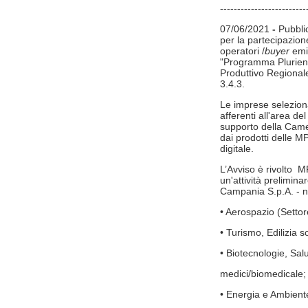
-------------------------
07/06/2021
-
Pubbli
per la partecipazi
operatori /
buyer
emir
"Programma Plurienn
Produttivo Regiona
3.4.3.
Le imprese selezion
afferenti all'area del
supporto della Camer
dai prodotti delle M
digitale.
L’Avviso è rivolto 
un'attività prelimina
Campania S.p.A. - ne
• Aerospazio (Settor
• Turismo, Edilizia s
• Biotecnologie, Sal
medici/biomedicale; 
• Energia e Ambient