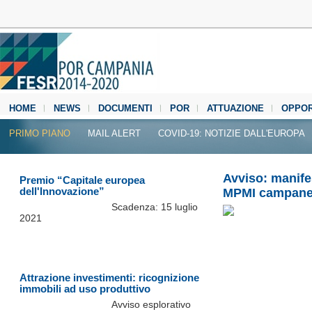
HOME
NEWS
DOCUMENTI
POR
ATTUAZIONE
OPPOR
MEDIA CENTER
PRIMO PIANO
MAIL ALERT
COVID-19: NOTIZIE DALL'EUROPA
Avviso: manifes
Premio “Capitale europea
dell'Innovazione”
MPMI campane 
Scadenza: 15 luglio
2021
Attrazione investimenti: ricognizione
immobili ad uso produttivo
Avviso esplorativo