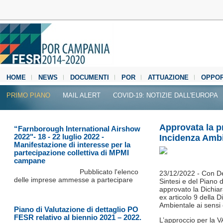
HOME
NEWS
DOCUMENTI
POR
ATTUAZIONE
OPPOR
MEDIA CENTER
PRIMO PIANO
MAIL ALERT
COVID-19: NOTIZIE DALL'EUROPA
Approvata la p
“Farnborough International Airshow
2022"- 18 - 22 luglio 2022 -
Incidenza Amb
Manifestazione di interesse per la
partecipazione collettiva di MPMI
campane
Pubblicato l'elenco
23/12/2022 - Con De
delle imprese ammesse a partecipare
Sintesi e del Piano
approvato la Dichiara
ex articolo 9 della 
Ambientale ai sensi 
Piano di Valutazione di dettaglio PO
FESR relativo al biennio 2021 – 2022.
L’approccio per la 