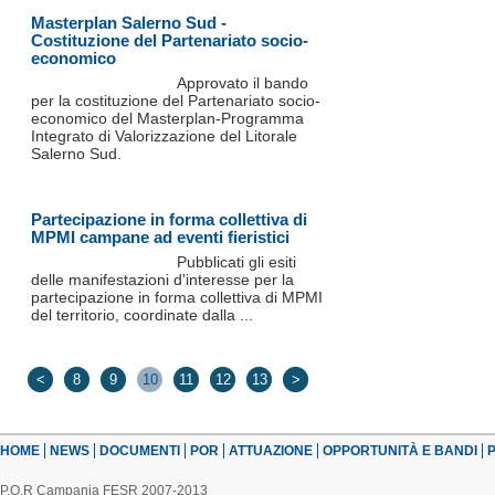
Masterplan Salerno Sud -
Costituzione del Partenariato socio-
economico
Approvato il bando
per la costituzione del Partenariato socio-
economico del Masterplan-Programma
Integrato di Valorizzazione del Litorale
Salerno Sud.
Partecipazione in forma collettiva di
MPMI campane ad eventi fieristici
Pubblicati gli esiti
delle manifestazioni d'interesse per la
partecipazione in forma collettiva di MPMI
del territorio, coordinate dalla ...
<
8
9
10
11
12
13
>
HOME
NEWS
DOCUMENTI
POR
ATTUAZIONE
OPPORTUNITÀ E BANDI
P
P.O.R Campania FESR 2007-2013