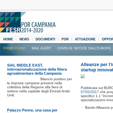
HOME
NEWS
DOCUMENTI
POR
ATTUAZIONE
OPPOR
MEDIA CENTER
PRIMO PIANO
MAIL ALERT
COVID-19: NOTIZIE DALL'EUROPA
Alleanze per l'
SIAL MIDDLE EAST,
internazionalizzazione della filiera
startup innova
agroalimentare della Campania
Bilancio positivo per
le imprese campane presenti nella
collettiva della Regione alla fiera di
Pubblicata sul BURC
settore nella capitale degli Emirati Arabi
07/02/2017
che prog
Uniti.
specifico 1.1 “Incre
specializzazioni inno
· Bando Alleanze pe
Palazzo Penne, una casa per