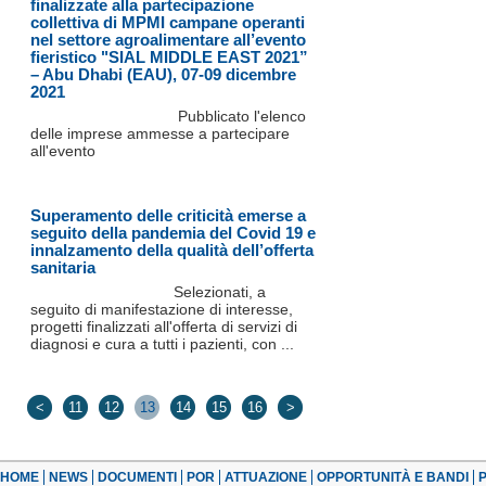
finalizzate alla partecipazione
collettiva di MPMI campane operanti
nel settore agroalimentare all’evento
fieristico "SIAL MIDDLE EAST 2021”
– Abu Dhabi (EAU), 07-09 dicembre
2021
Pubblicato l'elenco
delle imprese ammesse a partecipare
all'evento
Superamento delle criticità emerse a
seguito della pandemia del Covid 19 e
innalzamento della qualità dell’offerta
sanitaria
Selezionati, a
seguito di manifestazione di interesse,
progetti finalizzati all'offerta di servizi di
diagnosi e cura a tutti i pazienti, con ...
<
11
12
13
14
15
16
>
HOME
NEWS
DOCUMENTI
POR
ATTUAZIONE
OPPORTUNITÀ E BANDI
P