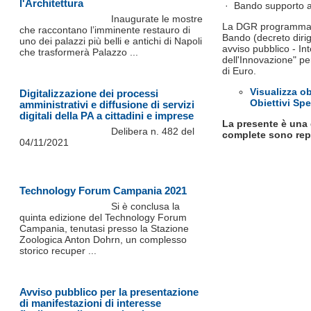
l'Architettura
· Bando supporto all
Inaugurate le mostre
La DGR programma, in
che raccontano l’imminente restauro di
Bando (decreto diri
uno dei palazzi più belli e antichi di Napoli
avviso pubblico - In
che trasformerà Palazzo ...
dell'Innovazione" p
di Euro.
Visualizza obi
Digitalizzazione dei processi
Obiettivi Spe
amministrativi e diffusione di servizi
digitali della PA a cittadini e imprese
La presente è una 
Delibera n. 482 del
complete sono repe
04/11/2021
Technology Forum Campania 2021
Si è conclusa la
quinta edizione del Technology Forum
Campania, tenutasi presso la Stazione
Zoologica Anton Dohrn, un complesso
storico recuper ...
Avviso pubblico per la presentazione
di manifestazioni di interesse