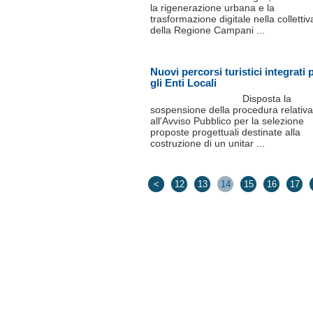
la rigenerazione urbana e la
trasformazione digitale nella collettiv
della Regione Campani ...
Nuovi percorsi turistici integrati 
gli Enti Locali
Disposta la
sospensione della procedura relativa
all'Avviso Pubblico per la selezione
proposte progettuali destinate alla
costruzione di un unitar ...
<
12
13
14
15
16
17