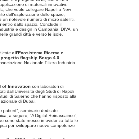
applicazione di materiali innovativi.
ANE, che vuole collegare Napoli a New
ito dell'esplorazione dello spazio,
 un notevole numero di micro satelliti.
ientro dallo spazio. Conclude il
 industria e design in Campania: DIVA, un
lle grandi città e verso le isole.
edicate
all'Ecosistema Ricerca e
e
progetto flagship Borgo 4.0
sociazione Nazionale Filiera Industria
 of Innovation
con laboratori di
i dall'Università degli Studi di Napoli
 Studi di Salerno che hanno risposto alla
nazionale di Dubai.
le patient”, seminario dedicato
ica, a seguire, “A Digital Reinassaince”,
e sono state messe in evidenza tutte le
ergica per sviluppare nuove competenze