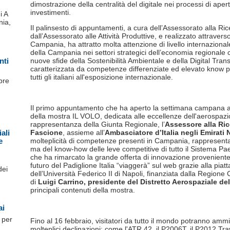
dimostrazione della centralità del digitale nei processi di aper
investimenti.
i A
ia,
Il palinsesto di appuntamenti, a cura dell’Assessorato alla Ri
dall’Assessorato alle Attività Produttive, e realizzato attraver
Campania, ha attratto molta attenzione di livello internazional
della Campania nei settori strategici dell’economia regionale 
nti
nuove sfide della Sostenibilità Ambientale e della Digital Tra
caratterizzata da competenze differenziate ed elevato know pre
tutti gli italiani all'esposizione internazionale.
bre
Il primo appuntamento che ha aperto la settimana campana 
della mostra IL VOLO, dedicata alle eccellenze dell'aerospazi
rappresentanza della Giunta Regionale, l’
Assessore alla Ric
ali
Fascione
, assieme all’
Ambasciatore d’Italia negli Emirati 
e
molteplicità di competenze presenti in Campania, rappresenta
ma del know-how delle leve competitive di tutto il Sistema Pa
che ha rimarcato la grande offerta di innovazione provenient
futuro del Padiglione Italia “viaggerà” sul web grazie alla p
dei
dell’Università Federico II di Napoli, finanziata dalla Regione
di
Luigi Carrino, presidente del
Distretto Aerospaziale d
principali contenuti della mostra.
ai
 per
Fino al 16 febbraio, visitatori da tutto il mondo potranno ammi
molteplici declinazioni: come l'ATR 42, il P2006T, il P2012 Tra