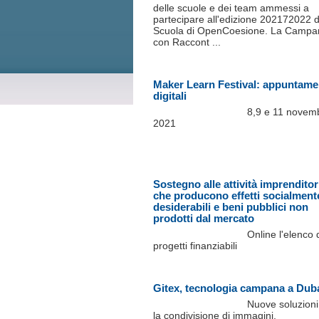
delle scuole e dei team ammessi a
partecipare all'edizione 202172022 d
Scuola di OpenCoesione. La Campan
con Raccont ...
Maker Learn Festival: appuntame
digitali
8,9 e 11 novem
2021
Sostegno alle attività imprenditori
che producono effetti socialment
desiderabili e beni pubblici non
prodotti dal mercato
Online l'elenco 
progetti finanziabili
Gitex, tecnologia campana a Dub
Nuove soluzioni
la condivisione di immagini,