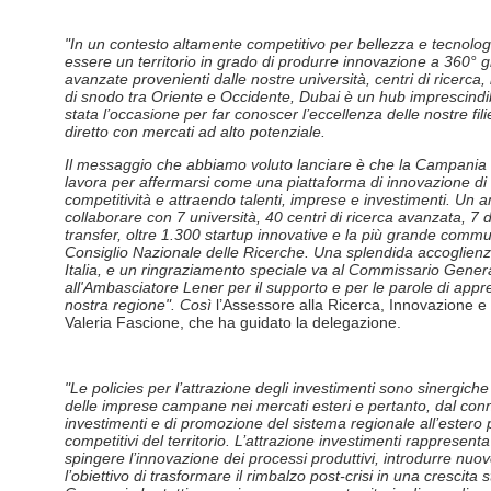
"In un contesto altamente competitivo per bellezza e tecnolo
essere un territorio in grado di produrre innovazione a 360° g
avanzate provenienti dalle nostre università, centri di ricerca
di snodo tra Oriente e Occidente, Dubai è un hub imprescindi
stata l’occasione per far conoscer l’eccellenza delle nostre fil
diretto con mercati ad alto potenziale.
Il messaggio che abbiamo voluto lanciare è che la Campania
lavora per affermarsi come una piattaforma di innovazione di 
competitività e attraendo talenti, imprese e investimenti. Un am
collaborare con 7 università, 40 centri di ricerca avanzata, 7 di
transfer, oltre 1.300 startup innovative e la più grande communi
Consiglio Nazionale delle Ricerche. Una splendida accoglienza
Italia, e un ringraziamento speciale va al Commissario Gene
all'Ambasciatore Lener per il supporto e per le parole di ap
nostra regione". Così
l’Assessore alla Ricerca, Innovazione 
Valeria Fascione, che ha guidato la delegazione.
"Le policies per l’attrazione degli investimenti sono sinergiche
delle imprese campane nei mercati esteri e pertanto, dal connu
investimenti e di promozione del sistema regionale all’estero
competitivi del territorio. L’attrazione investimenti rappresent
spingere l’innovazione dei processi produttivi, introdurre nu
l’obiettivo di trasformare il rimbalzo post-crisi in una crescit