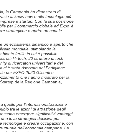
gia, la Campania ha dimostrato di
razie al know how e alle tecnologie più
, imprese e startup. Con la sua posizione
bile per il commercio globale ed Expo’ è
iere strategiche e aprire un canale
 è un ecosistema dinamico e aperto che
livello mondiale, stimolando la
biente fertile in cui è possibile
stretti Hi-tech, 30 strutture di tech
ty di ricercatori universitari e del
 ci è stata riservata dal Padiglione
rale per EXPO 2020 Glisenti e
prezzamento che hanno mostrato per la
e Startup della Regione Campania,
 a quelle per l’internazionalizzazione
bio tra le azioni di attrazione degli
 possono emergere significativi vantaggi
a una leva strategica decisiva per
ove tecnologie e creare occupazione, con
a strutturale dell’economia campana. La