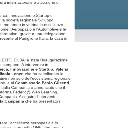
tura internazionale e attrazione di
cerca, Innovazione e Startup e
so la società regionale Sviluppo
e, mettendo in vetrina le eccellenze
come l’Aerospazio e l’Automotive e le
nsformation, grazie a una delegazione
sente al Padiglione Italia, la casa di
a EXPO DUBAI è stata l’inaugurazione
o campano. A intervenire in
erca, Innovazione e Startup, Valeria
Nicola Lener
, che ha sottolineato la
tive non solo dell’ecosistema regionale
ese, e al
Commissario Paolo Glisenti
,
e dalla Campania e annunciato che il
iattaforma Federic@ Web Learning,
 Campania. A seguire l’intervento
ella Campania
che ha presentato i
rare l’eccellenza aerospaziale in
veller e il progetto ONE, che mira a