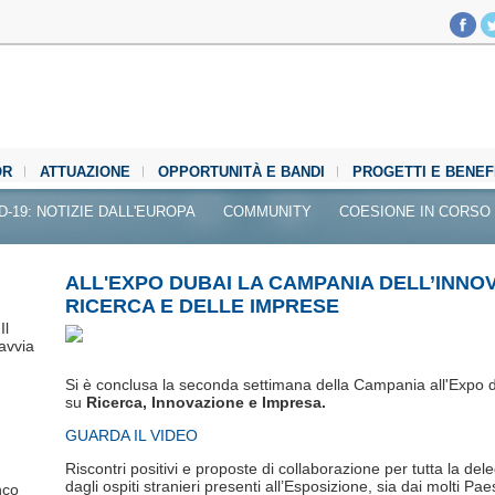
OR
ATTUAZIONE
OPPORTUNITÀ E BANDI
PROGETTI E BENEF
D-19: NOTIZIE DALL'EUROPA
COMMUNITY
COESIONE IN CORSO
ALL'EXPO DUBAI LA CAMPANIA DELL’INNO
RICERCA E DELLE IMPRESE
Il
avvia
Si è conclusa la seconda settimana della Campania all'Expo di
su
Ricerca, Innovazione e Impresa.
GUARDA IL VIDEO
Riscontri positivi e proposte di collaborazione per tutta la d
dagli ospiti stranieri presenti all’Esposizione, sia dai molti Pae
nco