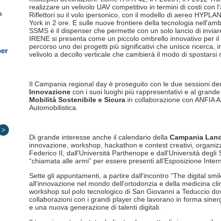
realizzare un velivolo UAV competitivo in termini di costi con l'
a
Riflettori su il volo ipersonico, con il modello di aereo HYPL
York in 2 ore. E sulle nuove frontiere della tecnologia nell'amb
SSMS è il dispenser che permette con un solo lancio di inviare
IRENE si presenta come un piccolo ombrello innovativo per il r
percorso uno dei progetti più significativi che unisce ricerca,
per
velivolo a decollo verticale che cambierà il modo di spostarsi ne
Il Campania regional day è proseguito con le due sessioni d
Innovazione
con i suoi luoghi più rappresentativi e al grand
Mobilità Sostenibile e Sicura
in collaborazione con ANFIA As
Automobilistica.
>
Di grande interesse anche il calendario della
Campania Land
innovazione, workshop, hackathon e contest creativi, organizzat
Federico II, dall'Università Parthenope e dall'Università degli
“chiamata alle armi” per essere presenti all’Esposizione Inter
Sette gli appuntamenti, a partire dall'incontro “The digital smi
all'innovazione nel mondo dell'ortodonzia e della medicina clin
workshop sul polo tecnologico di San Giovanni a Teduccio dov
collaborazioni con i grandi player che lavorano in forma sin
e una nuova generazione di talenti digitali.