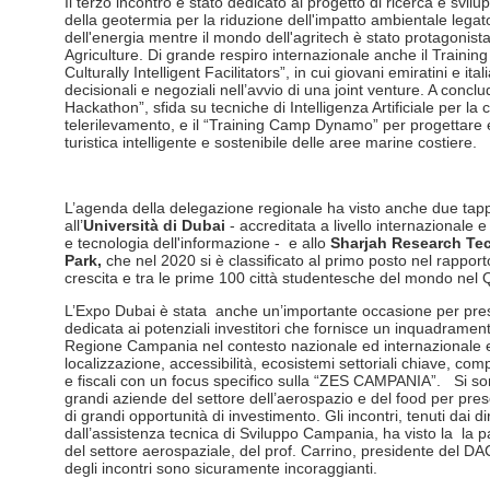
Il terzo incontro è stato dedicato al progetto di ricerca e svil
della geotermia per la riduzione dell'impatto ambientale legato 
dell'energia mentre il mondo dell'agritech è stato protagonis
Agriculture. Di grande respiro internazionale anche il Train
Culturally Intelligent Facilitators”, in cui giovani emiratini e it
decisionali e negoziali nell’avvio di una joint venture. A concl
Hackathon”, sfida su tecniche di Intelligenza Artificiale per la 
telerilevamento, e il “Training Camp Dynamo” per progettare e
turistica intelligente e sostenibile delle aree marine costiere.
L’agenda della delegazione regionale ha visto anche due tap
all’
Università di Dubai
- accreditata a livello internazionale e
e tecnologia dell'informazione - e allo
Sharjah Research Te
Park,
che
nel 2020 si è classificato al primo posto nel rapport
crescita e tra le prime 100 città studentesche del mondo nel
L’Expo Dubai è stata anche un’importante occasione per pres
dedicata ai potenziali investitori che fornisce un inquadramen
Regione Campania nel contesto nazionale ed internazionale e 
localizzazione, accessibilità, ecosistemi settoriali chiave, com
e fiscali con un focus specifico sulla “ZES CAMPANIA”. Si sono
grandi aziende del settore dell’aerospazio e del food per pre
di grandi opportunità di investimento. Gli incontri, tenuti dai d
dall’assistenza tecnica di Sviluppo Campania, ha visto la la p
del settore aerospaziale, del prof. Carrino, presidente del DAC
degli incontri sono sicuramente incoraggianti.