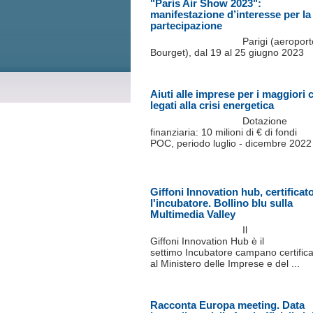
"Paris Air Show 2023":
manifestazione d’interesse per la
partecipazione
Parigi (aeropor
Bourget), dal 19 al 25 giugno 2023
Aiuti alle imprese per i maggiori 
legati alla crisi energetica
Dotazione
finanziaria: 10 milioni di € di fondi
POC, periodo luglio - dicembre 2022
Giffoni Innovation hub, certificat
l'incubatore. Bollino blu sulla
Multimedia Valley
Il
Giffoni Innovation Hub è il
settimo Incubatore campano certifica
al Ministero delle Imprese e del ...
Racconta Europa meeting. Data