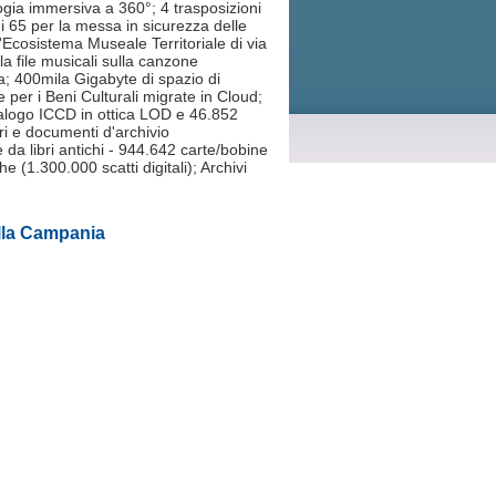
nologia immersiva a 360°; 4 trasposizioni
ui 65 per la messa in sicurezza delle
l'Ecosistema Museale Territoriale di via
a file musicali sulla canzone
a; 400mila Gigabyte di spazio di
 per i Beni Culturali migrate in Cloud;
atalogo ICCD in ottica LOD e 46.852
ri e documenti d'archivio
 da libri antichi - 944.642 carte/bobine
e (1.300.000 scatti digitali); Archivi
ella Campania