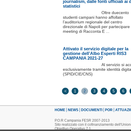
journalism, dalle fonti ufficiali ai 
statistici
Oltre duecento
studenti campani hanno affollato
l’auditorium regionale del centro
direzionale di Napoli per partecipare 
meeting di Racconta E ...
Attivato il servizio digitale per la
gestione dell’Albo Esperti RIS3
CAMPANIA 2021-27
Al servizio si a
esclusivamente tramite identità digita
(SPID/CIE/CNS)
<
1
2
3
4
5
6
HOME
NEWS
DOCUMENTI
POR
ATTUAZI
P.O.R Campania FESR 2007-2013
Sito realizzato con il cofinanziamento dell'Uni
Obiettivo Operativo 7.1