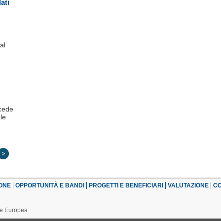
dati
al
ccede
le
>
ONE
OPPORTUNITÀ E BANDI
PROGETTI E BENEFICIARI
VALUTAZIONE
CO
one Europea