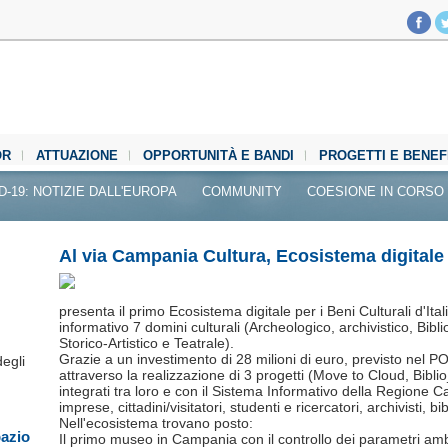
OR
ATTUAZIONE
OPPORTUNITÀ E BANDI
PROGETTI E BENEF
D-19: NOTIZIE DALL'EUROPA
COMMUNITY
COESIONE IN CORSO
Al via Campania Cultura, Ecosistema digitale 
presenta il primo Ecosistema digitale per i Beni Culturali d'Ita
informativo 7 domini culturali (Archeologico, archivistico, Bib
Storico-Artistico e Teatrale).
Grazie a un investimento di 28 milioni di euro, previsto n
degli
attraverso la realizzazione di 3 progetti (Move to Cloud, B
integrati tra loro e con il Sistema Informativo della Regione Ca
imprese, cittadini/visitatori, studenti e ricercatori, archivisti, bi
Nell'ecosistema trovano posto:
pazio
Il primo museo in Campania con il controllo dei parametri amb