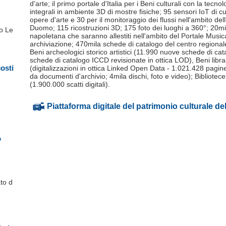
d'arte; il primo portale d'Italia per i Beni culturali con la tec
integrali in ambiente 3D di mostre fisiche; 95 sensori IoT di c
opere d'arte e 30 per il monitoraggio dei flussi nell'ambito del
Duomo; 115 ricostruzioni 3D; 175 foto dei luoghi a 360°; 20mil
to Le
napoletana che saranno allestiti nell'ambito del Portale Music
archiviazione; 470mila schede di catalogo del centro regionale
Beni archeologici storico artistici (11.990 nuove schede di c
schede di catalogo ICCD revisionate in ottica LOD), Beni libra
costi
(digitalizzazioni in ottica Linked Open Data - 1.021.428 pagine
da documenti d'archivio; 4mila dischi, foto e video); Biblioteceh
(1.900.000 scatti digitali).
Piattaforma digitale del patrimonio culturale d
o
to d