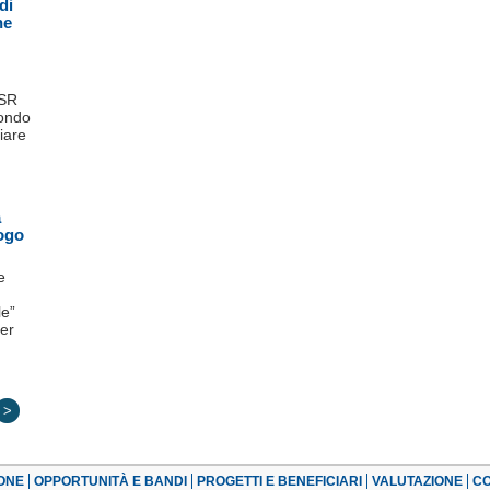
di
ne
ESR
Fondo
iare
a
uogo
e
le”
per
>
ONE
OPPORTUNITÀ E BANDI
PROGETTI E BENEFICIARI
VALUTAZIONE
CO