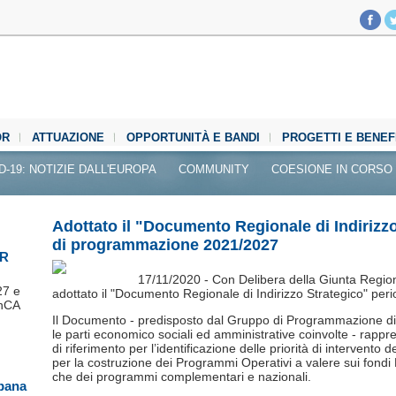
OR
ATTUAZIONE
OPPORTUNITÀ E BANDI
PROGETTI E BENEF
D-19: NOTIZIE DALL'EUROPA
COMMUNITY
COESIONE IN CORSO
Adottato il "Documento Regionale di Indirizz
di programmazione 2021/2027
SR
17/11/2020 - Con Delibera della Giunta Region
27 e
adottato il "Documento Regionale di Indirizzo Strategico" p
InCA
Il Documento - predisposto dal Gruppo di Programmazione di 
le parti economico sociali ed amministrative coinvolte - rapp
di riferimento per l’identificazione delle priorità di intervento
per la costruzione dei Programmi Operativi a valere sui fo
che dei programmi complementari e nazionali.
mpana