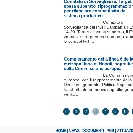
Comitato di Sorveglianza. Target 
spesa superato, riprogrammazio
per rilanciare competitività del
sistema produttivo
Comitato di
Sorveglianza del POR Campania F
14-20. Target di spesa superato, il 
verso la riprogrammazione per rilanc
la competitivit ...
Completamento della linea 6 dell
metropolitana di Napoli, soprall
della Commissione europea
La Commission
europea, con il rappresentante della
Direzione generale “Politica Regiona
ha effettuato un nuovo sopralluogo 
verific ...
<
1
2
3
4
5
6
HOME
NEWS
DOCUMENTI
POR
ATTUAZI