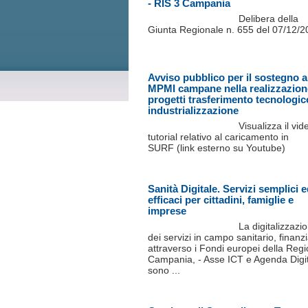
- RIS 3 Campania
Delibera della
Giunta Regionale n. 655 del 07/12/
Avviso pubblico per il sostegno a
MPMI campane nella realizzazion
progetti trasferimento tecnologic
industrializzazione
Visualizza il vid
tutorial relativo al caricamento in
SURF (link esterno su Youtube)
Sanità Digitale. Servizi semplici 
efficaci per cittadini, famiglie e
imprese
La digitalizzazi
dei servizi in campo sanitario, finanzi
attraverso i Fondi europei della Reg
Campania, - Asse ICT e Agenda Digit
sono ...