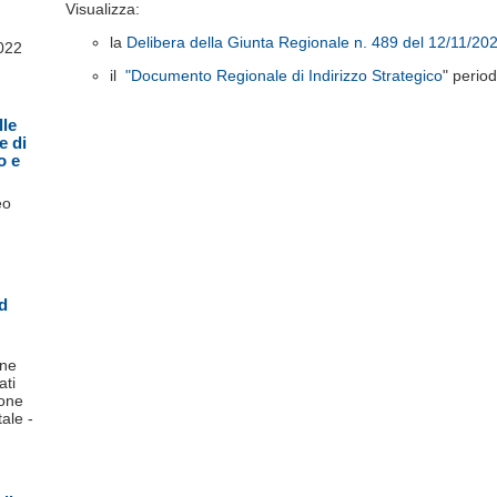
Visualizza:
la
Delibera della Giunta Regionale n. 489 del 12/11/20
2022
il
"Documento Regionale di Indirizzo Strategico
" perio
lle
e di
o e
eo
ed
one
ati
ione
ale -