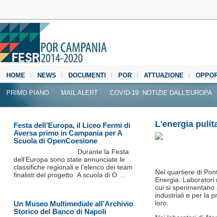
HOME
NEWS
DOCUMENTI
POR
ATTUAZIONE
OPPOR
MEDIA CENTER
PRIMO PIANO
MAIL ALERT
COVID-19: NOTIZIE DALL'EUROPA
L'energia pulit
Festa dell’Europa, il Liceo Fermi di
Aversa primo in Campania per A
Scuola di OpenCoesione
Durante la Festa
dell’Europa sono state annunciate le
classifiche regionali e l’elenco dei team
Nel quartiere di Pont
finalisti del progetto A scuola di O ...
Energia. Laboratori 
cui si sperimentano s
industriali e per la p
loro.
Un Museo Multimediale all’Archivio
Storico del Banco di Napoli