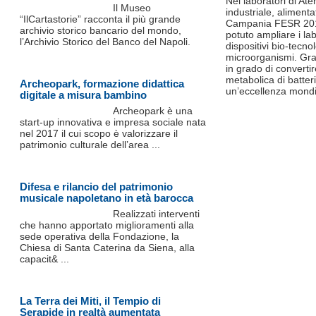
Nei laboratori di Ate
Il Museo
industriale, aliment
“IlCartastorie” racconta il più grande
Campania FESR 2014/2
archivio storico bancario del mondo,
potuto ampliare i lab
l’Archivio Storico del Banco del Napoli.
dispositivi bio-tecno
microorganismi. Graz
in grado di convertir
metabolica di batter
Archeopark, formazione didattica
un’eccellenza mondi
digitale a misura bambino
Archeopark è una
start-up innovativa e impresa sociale nata
nel 2017 il cui scopo è valorizzare il
patrimonio culturale dell’area ...
Difesa e rilancio del patrimonio
musicale napoletano in età barocca
Realizzati interventi
che hanno apportato miglioramenti alla
sede operativa della Fondazione, la
Chiesa di Santa Caterina da Siena, alla
capacit& ...
La Terra dei Miti, il Tempio di
Serapide in realtà aumentata