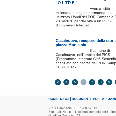
“O.L.T.R.E.”
Aversa, città
millenaria di origine normanna, ha
utilizzato i fondi del POR Campania
2014/2020 per dar vita a un PICS
(Programmi Integrati ...
Casalnuovo, recupero della stori
piazza Municipio
Il comune di
Casalnuovo, nell’ambito del PICS
(Programma Integrato Città Sostenibi
finanziato con risorse del POR Cam
FESR 2014- ...
<
4
5
6
7
8
9
HOME
NEWS
DOCUMENTI
POR
ATTUAZI
P.O.R Campania FESR 2007-2013
Sito realizzato con il cofinanziamento dell'Uni
Obiettivo Operativo 7.1