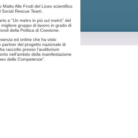
Matto Alle Frodi del Liceo scientifico
 il Social Rescue Team.
arto e “Un metro in più sul metrò” del
 migliore gruppo di lavoro in grado di
ondi della Politica di Coesione.
esenza ed online che ha visto
partner del progetto nazionale di
 ha raccolto presso l’auditorium
ento nell’ambito della manifestazione
opeo delle Competenze”.