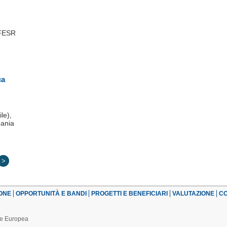
 FESR
ca
le),
pania
>
ONE
OPPORTUNITÀ E BANDI
PROGETTI E BENEFICIARI
VALUTAZIONE
CO
one Europea