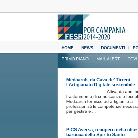
HOME
NEWS
DOCUMENTI
P
MEDIA CENTER
PRIMO PIANO
MAIL ALERT
COVI
Medaarch, da Cava de’ Tirreni
l’Artigianato Digitale sostenibile
Attiva da anni n
trasferimento di conoscenze e tecnol
Medaarch fornisce ad artigiani e a
professionisti le competenze necess
per gestire e ...
PICS Aversa, recupero della chie
barocca dello Spirito Santo