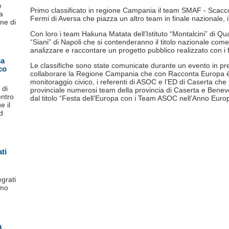
e
Primo classificato in regione Campania il team SMAF - Scacco 
a
Fermi di Aversa che piazza un altro team in finale nazionale,
ne di
Con loro i team Hakuna Matata dell’Istituto “Montalcini” di Qu
“Siani” di Napoli che si contenderanno il titolo nazionale come
analizzare e raccontare un progetto pubblico realizzato con i f
sa
Le classifiche sono state comunicate durante un evento in pr
co
collaborare la Regione Campania che con Racconta Europa è 
monitoraggio civico, i referenti di ASOC e l’ED di Caserta che
 di
provinciale numerosi team della provincia di Caserta e Benev
entro
dal titolo “Festa dell’Europa con i Team ASOC nell’Anno Eur
e il
d
ti
egrati
imo
a