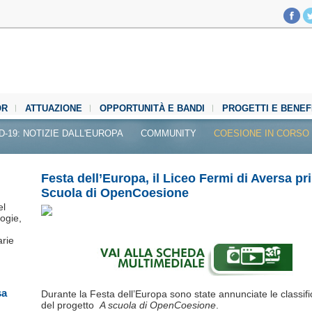
OR
ATTUAZIONE
OPPORTUNITÀ E BANDI
PROGETTI E BENEF
D-19: NOTIZIE DALL'EUROPA
COMMUNITY
COESIONE IN CORSO
Festa dell’Europa, il Liceo Fermi di Aversa p
Scuola di OpenCoesione
el
ogie,
arie
sa
Durante la Festa dell’Europa sono state annunciate le classifich
del progetto
A scuola di OpenCoesione
.