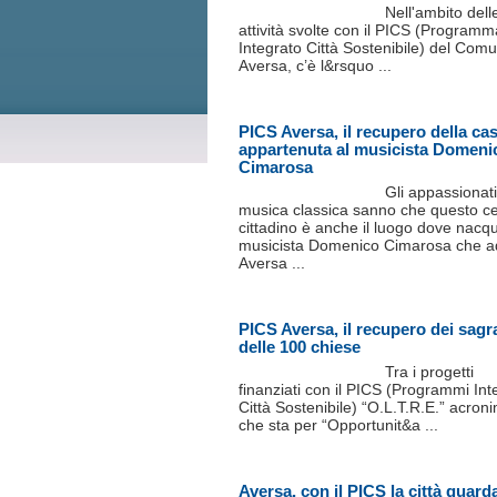
Nell'ambito dell
attività svolte con il PICS (Programm
Integrato Città Sostenibile) del Comu
Aversa, c’è l&rsquo ...
PICS Aversa, il recupero della ca
appartenuta al musicista Domeni
Cimarosa
Gli appassionati
musica classica sanno che questo c
cittadino è anche il luogo dove nacqu
musicista Domenico Cimarosa che a
Aversa ...
PICS Aversa, il recupero dei sagra
delle 100 chiese
Tra i progetti
finanziati con il PICS (Programmi Int
Città Sostenibile) “O.L.T.R.E.” acron
che sta per “Opportunit&a ...
Aversa, con il PICS la città guard