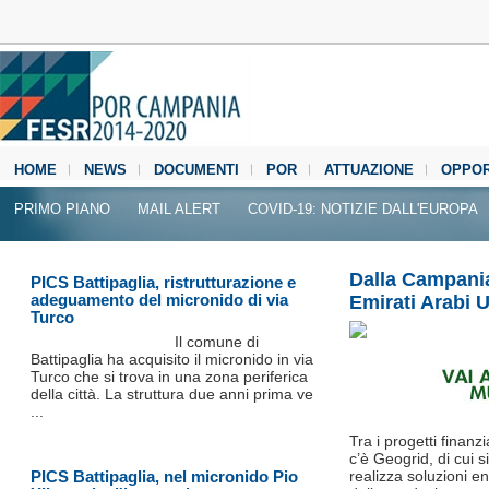
HOME
NEWS
DOCUMENTI
POR
ATTUAZIONE
OPPOR
MEDIA CENTER
PRIMO PIANO
MAIL ALERT
COVID-19: NOTIZIE DALL'EUROPA
Dalla Campania
PICS Battipaglia, ristrutturazione e
adeguamento del micronido di via
Emirati Arabi U
Turco
Il comune di
Battipaglia ha acquisito il micronido in via
Turco che si trova in una zona periferica
della città. La struttura due anni prima ve
...
Tra i progetti finan
c’è Geogrid, di cui
PICS Battipaglia, nel micronido Pio
realizza soluzioni ene