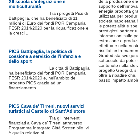
XII scuola d'integrazione e
della produzione en
multiculturalità
supporto dell’innova
energia prodotta gra
Tra i progetti Pics di
utilizzata per produr
Battipaglia, che ha beneficiato di 11
società napoletana h
milioni di Euro dai fondi POR Campania
le potenzialità e sp
FESR 2014/2020 per la riqualificazione e
prestigiosi partner un
la cresci ...
informazioni sulle po
estrazione e produzi
effettuate nella nos
risultati estremament
PICS Battipaglia, la politica di
Graded sta svolgend
coesione a servizio dell’infanzia e
sottosuolo da poter 
dello sport
contenuto nella sfer
La città di Battipaglia
progetto Geogrid, si 
ha beneficiato dei fondi POR Campania
oltre a ribadire che,
FESR 2014/2020 e, nell’ambito del
basso impatto ambi
progetto PICS grazie ad un
finanziamento ...
PICS Cava de' Tirreni, nuovi servizi
turistici al Castello di Sant’Adiutore
Tra gli interventi
finanziati a Cava de’ Tirreni attraverso il
Programma Integrato Città Sostenibile vi
è quello relativo al ...