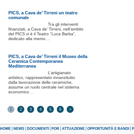
PICS, a Cava de’ Tirreni un teatro
comunale
Tra gli interventi
finanziati, a Cava de’ Tirreni, nell’ambito
del PICS vi è il Teatro “Luca Barba”,
dedicato alla memo ...
PICS, a Cava de’ Tirreni il Museo della
Ceramica Contemporanea
Mediterranea
L’artigianato
artistico, rappresentato innanzitutto
dalla lavorazione delle ceramiche,
assume un ruolo centrale nel sistema
economico ...
1
2
3
4
5
6
>
HOME
NEWS
DOCUMENTI
POR
ATTUAZIONE
OPPORTUNITÀ E BANDI
P