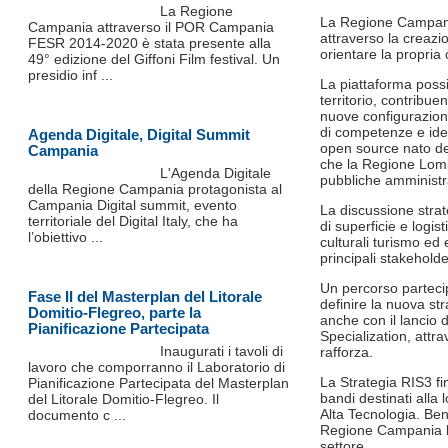
La Regione
La Regione Campania 
Campania attraverso il POR Campania
attraverso la creazi
FESR 2014-2020 è stata presente alla
orientare la propria 
49° edizione del Giffoni Film festival. Un
presidio inf ...
La piattaforma possie
territorio, contribu
nuove configurazioni
di competenze e idee
Agenda Digitale, Digital Summit
open source nato de
Campania
che la Regione Lomba
L'Agenda Digitale
pubbliche amministr
della Regione Campania protagonista al
Campania Digital summit, evento
La discussione strate
territoriale del Digital Italy, che ha
di superficie e logi
l’obiettivo ...
culturali turismo ed 
principali stakeholde
Un percorso parteci
Fase II del Masterplan del Litorale
definire la nuova st
Domitio-Flegreo, parte la
anche con il lancio
Pianificazione Partecipata
Specialization, attra
Inaugurati i tavoli di
rafforza.
lavoro che comporranno il Laboratorio di
La Strategia RIS3 fi
Pianificazione Partecipata del Masterplan
bandi destinati alla 
del Litorale Domitio-Flegreo. Il
Alta Tecnologia. Ben 
documento c ...
Regione Campania la 
settore.