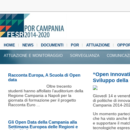
HOME
NEWS
DOCUMENTI
POR
ATTUAZIONE
OPPOR
MEDIA CENTER
ATTUAZIONE E MONITORAGGIO
SORVEGLIANZA
COMUNICAZ
“Open Innovati
Racconta Europa, A Scuola di Open
data
Sviluppo dell
Oltre trecento
studenti hanno affollato l’auditorium della
Regione Campania a Napoli per la
Giovedì 14 e venerd
giornata di formazione per il progetto
di politiche di innov
Racconta Euro ...
Campania 2014-202
Un momento partecip
che ha visto anche i
Gli Open Data della Campania alla
e supportare il matc
Settimana Europea delle Regioni e
tecnologiche espres