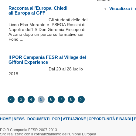
Racconta all’Europa, Chiedi
Visualizza il
all’Europa al GFF
Gli studenti delle del
Liceo Elsa Morante e IPSEOA Rossini di
Napoli e del’IIS Don Geremia Piscopo di
Arzano dopo un percorso formativo sui
Fond ...
Il POR Campania FESR al Village del
Giffoni Experience
Dal 20 al 28 luglio
2018
<
3
4
5
6
7
8
>
HOME
NEWS
DOCUMENTI
POR
ATTUAZIONE
OPPORTUNITÀ E BANDI
P
P.O.R Campania FESR 2007-2013
Sito realizzato con il cofinanziamento dell'Unione Europea