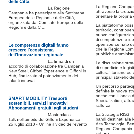
delle Città
La Regione Campania 
La Regione
attraverso la creazi
Campania ha partecipato alla Settimana
orientare la propria 
Europea delle Regioni e delle Città,
organizzata dal Comitato Europeo delle
La piattaforma possie
Regioni e dalla C ...
territorio, contribu
nuove configurazioni
di competenze e idee
open source nato de
Le competenze digitali fanno
che la Regione Lomba
crescere l’ecosistema
pubbliche amministr
dell’Innovazione regionale
La firma di un
La discussione strate
accordo di collaborazione tra Campania
di superficie e logi
New Steel, Giffoni Experience e Giffoni in
culturali turismo ed 
Hub, finalizzato al potenziamento dei
principali stakeholde
talenti innovat ...
Un percorso parteci
definire la nuova st
anche con il lancio
SMART MOBILITY Trasporti
Specialization, attra
sostenibili, servizi innovativi
rafforza.
Abbonamenti gratuiti agli studenti
La Strategia RIS3 fi
Masterclass
bandi destinati alla 
Talk nell’ambito del Giffoni Experience -
Alta Tecnologia. Ben 
25 luglio 2018 - Online il video dell'evento
Regione Campania la 
settore.