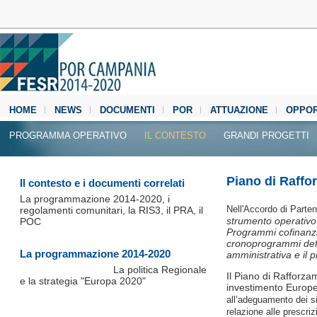
HOME
NEWS
DOCUMENTI
POR
ATTUAZIONE
OPPOR
MEDIA CENTER
PROGRAMMA OPERATIVO
IL CONTESTO
GRANDI PROGETTI
Piano di Raffo
Il contesto e i documenti correlati
La programmazione 2014-2020, i
Nell'Accordo di Parten
regolamenti comunitari, la RIS3, il PRA, il
strumento operativo 
POC
Programmi cofinanzia
cronoprogrammi defin
La programmazione 2014-2020
amministrativa e il p
La politica Regionale
Il Piano di Rafforza
e la strategia "Europa 2020"
investimento Europ
all’adeguamento dei si
relazione alle prescr