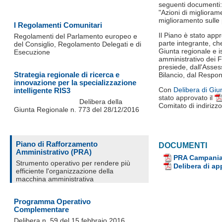
seguenti documenti: 
"Azioni di miglioram
miglioramento sulle 
I Regolamenti Comunitari
Il Piano è stato ap
Regolamenti del Parlamento europeo e
parte integrante, che
del Consiglio, Regolamento Delegati e di
Giunta regionale e is
Esecuzione
amministrativo dei 
presiede, dall'Asses
Strategia regionale di ricerca e
Bilancio, dal Respo
innovazione per la specializzazione
Con
Delibera di Giu
intelligente RIS3
stato approvato il
Delibera della
Comitato di indirizzo
Giunta Regionale n. 773 del 28/12/2016
Piano di Rafforzamento
DOCUMENTI
Amministrativo (PRA)
PRA Campania 
Strumento operativo per rendere più
Delibera di a
efficiente l'organizzazione della
macchina amministrativa
Programma Operativo
Complementare
Delibera n. 59 del 15 febbraio 2016