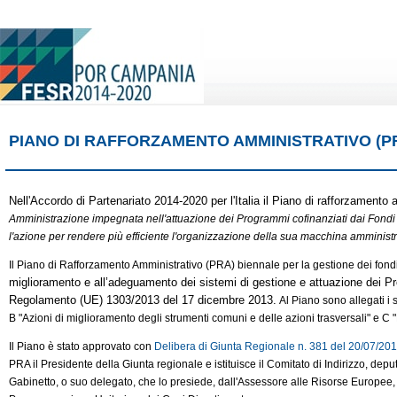
PIANO DI RAFFORZAMENTO AMMINISTRATIVO (P
Nell'Accordo di Partenariato 2014-2020 per l'Italia il Piano di rafforzamento
Amministrazione impegnata nell'attuazione dei Programmi cofinanziati dai Fondi st
l'azione per rendere più efficiente l'organizzazione della sua macchina amministrat
Il Piano di Rafforzamento Amministrativo (PRA) biennale per la gestione dei fon
miglioramento e all’adeguamento dei sistemi di gestione e attuazione dei Prog
Regolamento (UE) 1303/2013 del 17 dicembre 2013.
Al Piano sono allegati i 
B "Azioni di miglioramento degli strumenti comuni e delle azioni trasversali" e C 
Il Piano è stato approvato con
Delibera di Giunta Regionale n. 381 del 20/07/20
PRA il Presidente della Giunta regionale e istituisce il Comitato di Indirizzo, de
Gabinetto, o suo delegato, che lo presiede, dall'Assessore alle Risorse Europee,