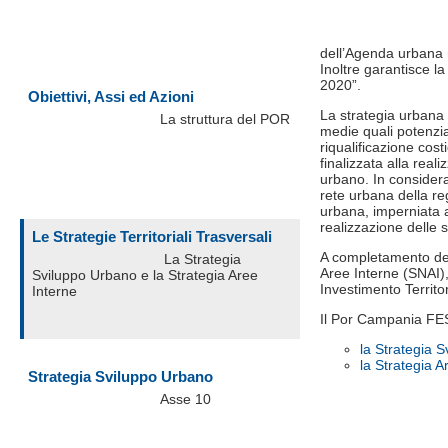
dell’Agenda urbana n
Inoltre garantisce l
2020”.
Obiettivi, Assi ed Azioni
La strategia urbana 
La struttura del POR
medie quali potenzial
riqualificazione cost
finalizzata alla real
urbano. In consideraz
rete urbana della re
urbana, imperniata a
realizzazione delle
Le Strategie Territoriali Trasversali
A completamento dell
La Strategia
Aree Interne (SNAI), 
Sviluppo Urbano e la Strategia Aree
Investimento Territor
Interne
Il Por Campania FESR
la Strategia 
la Strategia A
Strategia Sviluppo Urbano
Asse 10