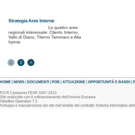
Strategia Aree Interne
Le quattro aree
regionali interessate: Cilento Interno,
Vallo di Diano, Titerno Tammaro e Alta
Irpinia
1
2
>
HOME
NEWS
DOCUMENTI
POR
ATTUAZIONE
OPPORTUNITÀ E BANDI
P
P.O.R Campania FESR 2007-2013
Sito realizzato con il cofinanziamento dell'Unione Europea
Obiettivo Operativo 7.1
Sviluppo e manutenzione del sito nell’ambito del contratto Sistema Informativo d