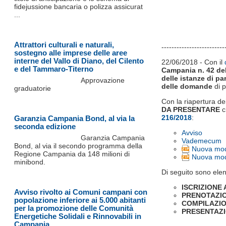
fidejussione bancaria o polizza assicurat
...
Attrattori culturali e naturali,
-------------------------
sostegno alle imprese delle aree
interne del Vallo di Diano, del Cilento
22/06/2018 - Con il
e del Tammaro-Titerno
Campania n. 42 del
delle istanze di pa
Approvazione
delle domande
di p
graduatorie
Con la riapertura de
DA PRESENTARE
c
216/2018
:
Garanzia Campania Bond, al via la
seconda edizione
Avviso
Garanzia Campania
Vademecum
Bond, al via il secondo programma della
Nuova modu
Regione Campania da 148 milioni di
Nuova modu
minibond.
Di seguito sono ele
ISCRIZIONE
Avviso rivolto ai Comuni campani con
PRENOTAZION
popolazione inferiore ai 5.000 abitanti
COMPILAZIO
per la promozione delle Comunità
PRESENTAZ
Energetiche Solidali e Rinnovabili in
Campania.