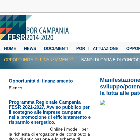
HOME
NEWS
DOCUMENTI
POR
ATTUAZIONE
OPPOR
MEDIA CENTER
OPPORTUNITÀ DI FINANZIAMENTO
BANDI DI GARA E DI CONCO
Manifestazione 
Opportunità di finanziamento
sviluppo/potenz
Elenco
la lotta alle p
Programma Regionale Campania
FESR 2021-2027, Avviso pubblico per
il sostegno alle imprese campane
nella promozione di efficientamento e
risparmio energetico.
Online i modelli per
la richiesta di erogazione del contributo a
titolo di anticipazione e lo schema di