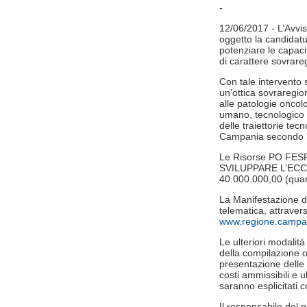
-
12/06/2017 - L’Avvis
oggetto la candidatur
potenziare le capac
di carattere sovrare
Con tale intervento s
un’ottica sovraregion
alle patologie oncol
umano, tecnologico e
delle traiettorie te
Campania secondo le
Le Risorse PO FES
SVILUPPARE L’ECCEL
40.000.000,00 (quara
La Manifestazione d
telematica, attravers
www.regione.campan
Le ulteriori modalit
della compilazione on
presentazione delle 
costi ammissibili e u
saranno esplicitati 
Il responsabile del