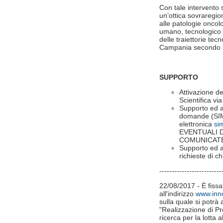
Con tale intervento s
un’ottica sovraregion
alle patologie oncol
umano, tecnologico e
delle traiettorie te
Campania secondo le
SUPPORTO
Attivazione de
Scientifica vi
Supporto ed a
domande (SIM 
elettronica
si
EVENTUALI 
COMUNICATE
Supporto ed a
richieste di ch
-------------------------
22/08/2017 - È fissat
all'indirizzo
www.inno
sulla quale si potrà
"Realizzazione di Pr
ricerca per la lotta 