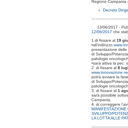
Regione Campania a 
Decreto Dirige
-------------------------
13/06/2017 - Pubbl
12/06/2017
che stab
1.di fissare al
19 gi
•all’indirizzo
www.inn
presentazione delle i
di Sviluppo/Potenziam
patologie oncologic
•sarà attiva la pec:
s
2. di fissare al
8 lug
www.innovazione.re
potrà avviare la fas
di Sviluppo/Potenziam
patologie oncologich
3. di fissare al
1 ag
sarà possibile sotto
Campania;
4. di correggere l’a
MANIFESTAZIONE D
SVILUPPO/POTENZ
LA LOTTA ALLE P
-------------------------