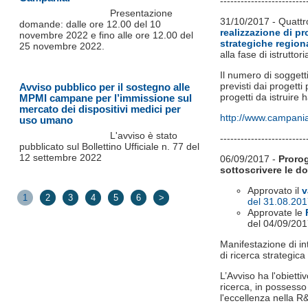
-------------------------
Presentazione
31/10/2017 - Quattro
domande: dalle ore 12.00 del 10
realizzazione di pr
novembre 2022 e fino alle ore 12.00 del
strategiche regiona
25 novembre 2022.
alla fase di istruttor
Il numero di soggetti
previsti dai progetti
Avviso pubblico per il sostegno alle
progetti da istruire 
MPMI campane per l’immissione sul
mercato dei dispositivi medici per
http://www.campaniac
uso umano
L'avviso è stato
-------------------------
pubblicato sul Bollettino Ufficiale n. 77 del
12 settembre 2022
06/09/2017 -
Prorog
sottoscrivere le 
Approvato il
1
2
3
4
5
6
>
del 31.08.20
Approvate le
del 04/09/201
Manifestazione di in
di ricerca strategica
L’Avviso ha l'obietti
ricerca, in possesso 
l'eccellenza nella 