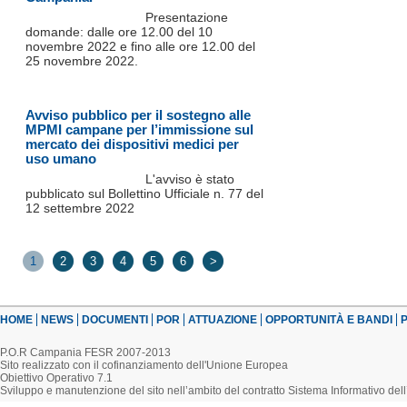
Presentazione
domande: dalle ore 12.00 del 10
novembre 2022 e fino alle ore 12.00 del
25 novembre 2022.
Avviso pubblico per il sostegno alle
MPMI campane per l’immissione sul
mercato dei dispositivi medici per
uso umano
L'avviso è stato
pubblicato sul Bollettino Ufficiale n. 77 del
12 settembre 2022
1
2
3
4
5
6
>
HOME
NEWS
DOCUMENTI
POR
ATTUAZIONE
OPPORTUNITÀ E BANDI
P
P.O.R Campania FESR 2007-2013
Sito realizzato con il cofinanziamento dell'Unione Europea
Obiettivo Operativo 7.1
Sviluppo e manutenzione del sito nell’ambito del contratto Sistema Informativo d