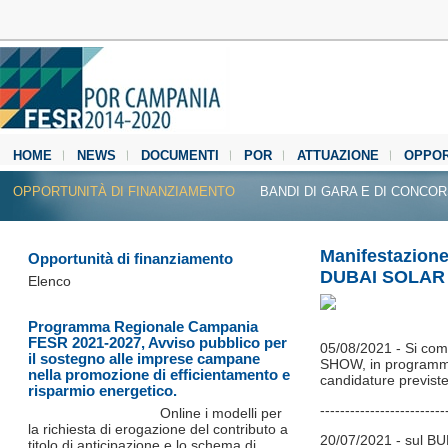
HOME
NEWS
DOCUMENTI
POR
ATTUAZIONE
OPPOR
MEDIA CENTER
OPPORTUNITÀ DI FINANZIAMENTO
BANDI DI GARA E DI CONCO
Manifestazione
Opportunità di finanziamento
DUBAI SOLAR 
Elenco
Programma Regionale Campania
FESR 2021-2027, Avviso pubblico per
05/08/2021 - Si co
il sostegno alle imprese campane
SHOW, in programma 
nella promozione di efficientamento e
candidature previste
risparmio energetico.
-------------------------
Online i modelli per
la richiesta di erogazione del contributo a
20/07/2021 - sul BU
titolo di anticipazione e lo schema di