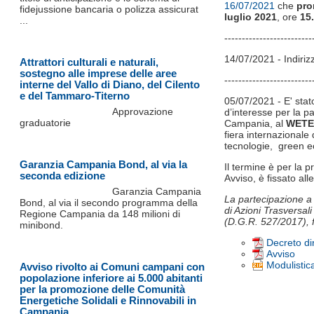
16/07/2021
che
pro
fidejussione bancaria o polizza assicurat
luglio 2021
, ore
15
...
-------------------------
14/07/2021 - Indiriz
Attrattori culturali e naturali,
sostegno alle imprese delle aree
-------------------------
interne del Vallo di Diano, del Cilento
e del Tammaro-Titerno
05/07/2021 - E' stat
Approvazione
d’interesse per la p
graduatorie
Campania, al
WETE
fiera internazionale 
tecnologie, green ec
Garanzia Campania Bond, al via la
Il termine è per la 
seconda edizione
Avviso, è fissato al
Garanzia Campania
La partecipazione a 
Bond, al via il secondo programma della
di Azioni Trasversal
Regione Campania da 148 milioni di
(D.G.R. 527/2017),
minibond.
Decreto di
Avviso
Modulistic
Avviso rivolto ai Comuni campani con
popolazione inferiore ai 5.000 abitanti
per la promozione delle Comunità
Energetiche Solidali e Rinnovabili in
Campania.