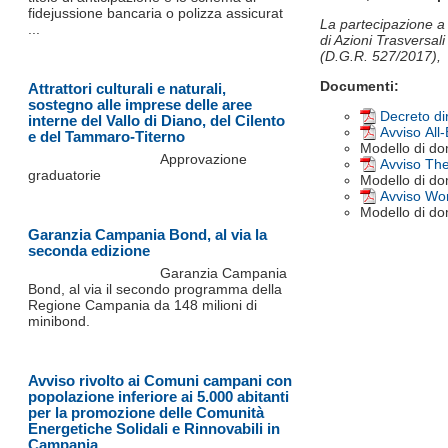
fidejussione bancaria o polizza assicurat
La partecipazione a 
...
di Azioni Trasversal
(D.G.R. 527/2017),
Documenti:
Attrattori culturali e naturali,
sostegno alle imprese delle aree
Decreto di
interne del Vallo di Diano, del Cilento
Avviso All
e del Tammaro-Titerno
Modello di do
Approvazione
Avviso Th
graduatorie
Modello di d
Avviso Wo
Modello di d
Garanzia Campania Bond, al via la
seconda edizione
Garanzia Campania
Bond, al via il secondo programma della
Regione Campania da 148 milioni di
minibond.
Avviso rivolto ai Comuni campani con
popolazione inferiore ai 5.000 abitanti
per la promozione delle Comunità
Energetiche Solidali e Rinnovabili in
Campania.