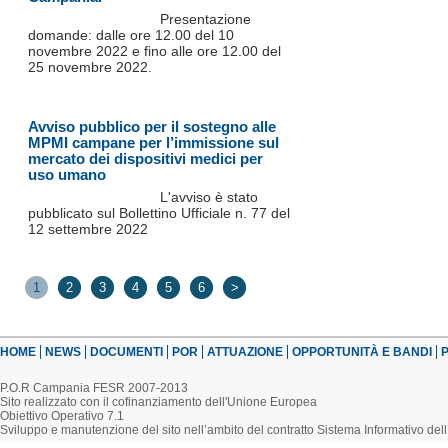
Presentazione
domande: dalle ore 12.00 del 10
novembre 2022 e fino alle ore 12.00 del
25 novembre 2022.
Avviso pubblico per il sostegno alle
MPMI campane per l’immissione sul
mercato dei dispositivi medici per
uso umano
L'avviso è stato
pubblicato sul Bollettino Ufficiale n. 77 del
12 settembre 2022
1
2
3
4
5
6
>
HOME
NEWS
DOCUMENTI
POR
ATTUAZIONE
OPPORTUNITÀ E BANDI
P
P.O.R Campania FESR 2007-2013
Sito realizzato con il cofinanziamento dell'Unione Europea
Obiettivo Operativo 7.1
Sviluppo e manutenzione del sito nell’ambito del contratto Sistema Informativo d