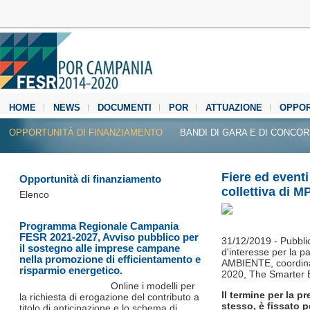
HOME
NEWS
DOCUMENTI
POR
ATTUAZIONE
OPPOR
MEDIA CENTER
OPPORTUNITÀ DI FINANZIAMENTO
BANDI DI GARA E DI CONCO
Fiere ed event
Opportunità di finanziamento
collettiva di 
Elenco
Programma Regionale Campania
FESR 2021-2027, Avviso pubblico per
31/12/2019 - Pubbli
il sostegno alle imprese campane
d'interesse per la 
nella promozione di efficientamento e
AMBIENTE, coordinat
risparmio energetico.
2020, The Smarter 
Online i modelli per
Il termine per la p
la richiesta di erogazione del contributo a
stesso, è fissato p
titolo di anticipazione e lo schema di