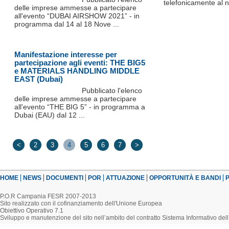
telefonicamente al 
delle imprese ammesse a partecipare
all'evento “DUBAI AIRSHOW 2021” - in
programma dal 14 al 18 Nove ...
Manifestazione interesse per
partecipazione agli eventi: THE BIG5
e MATERIALS HANDLING MIDDLE
EAST (Dubai)
Pubblicato l'elenco
delle imprese ammesse a partecipare
all'evento “THE BIG 5” - in programma a
Dubai (EAU) dal 12 ...
<
2
3
4
5
6
7
>
HOME
NEWS
DOCUMENTI
POR
ATTUAZIONE
OPPORTUNITÀ E BANDI
P
P.O.R Campania FESR 2007-2013
Sito realizzato con il cofinanziamento dell'Unione Europea
Obiettivo Operativo 7.1
Sviluppo e manutenzione del sito nell’ambito del contratto Sistema Informativo d