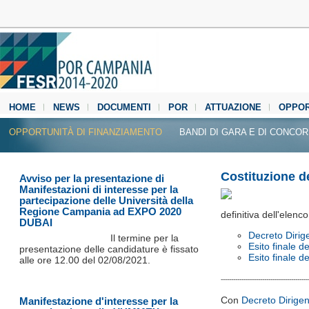
HOME
NEWS
DOCUMENTI
POR
ATTUAZIONE
OPPOR
MEDIA CENTER
OPPORTUNITÀ DI FINANZIAMENTO
BANDI DI GARA E DI CONCO
Costituzione de
Avviso per la presentazione di
Manifestazioni di interesse per la
partecipazione delle Università della
Regione Campania ad EXPO 2020
definitiva dell'elen
DUBAI
Decreto Dirig
Il termine per la
Esito finale 
presentazione delle candidature è fissato
Esito finale 
alle ore 12.00 del 02/08/2021.
------------------------------------------
Con
Decreto Dirigen
Manifestazione d'interesse per la