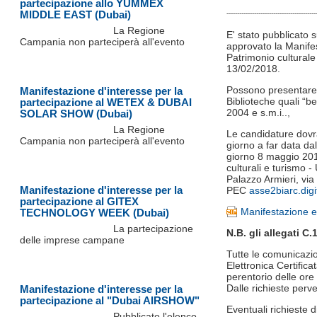
partecipazione allo YUMMEX
MIDDLE EAST (Dubai)
------------------------------------------
La Regione
E' stato pubblicato 
Campania non parteciperà all'evento
approvato la Manifes
Patrimonio culturale
13/02/2018.
Possono presentare is
Manifestazione d'interesse per la
Biblioteche quali “be
partecipazione al WETEX & DUBAI
2004 e s.m.i..,
SOLAR SHOW (Dubai)
La Regione
Le candidature dovra
Campania non parteciperà all'evento
giorno a far data da
giorno 8 maggio 201
culturali e turismo -
Palazzo Armieri, via
Manifestazione d'interesse per la
PEC
asse2biarc.dig
partecipazione al GITEX
Manifestazione e
TECHNOLOGY WEEK (Dubai)
La partecipazione
N.B. gli allegati 
delle imprese campane
Tutte le comunicazio
Elettronica Certificat
perentorio delle ore
Dalle richieste perv
Manifestazione d'interesse per la
partecipazione al "Dubai AIRSHOW"
Eventuali richieste 
Pubblicato l'elenco