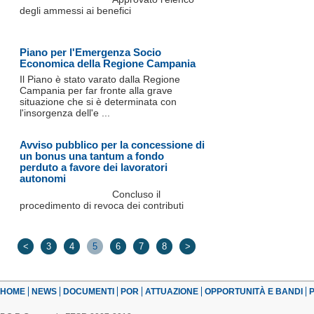
degli ammessi ai benefici
Piano per l'Emergenza Socio
Economica della Regione Campania
Il Piano è stato varato dalla Regione
Campania per far fronte alla grave
situazione che si è determinata con
l'insorgenza dell'e ...
Avviso pubblico per la concessione di
un bonus una tantum a fondo
perduto a favore dei lavoratori
autonomi
Concluso il
procedimento di revoca dei contributi
<
3
4
5
6
7
8
>
HOME
NEWS
DOCUMENTI
POR
ATTUAZIONE
OPPORTUNITÀ E BANDI
P