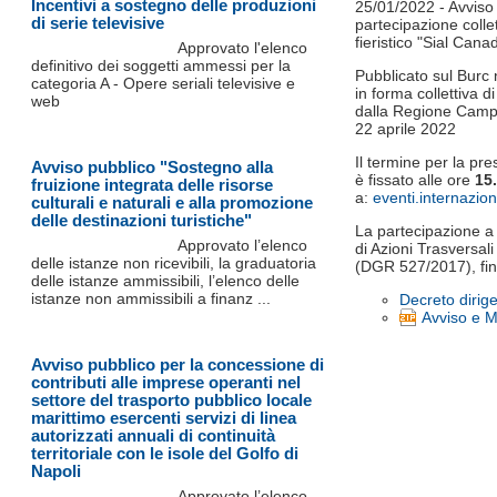
Incentivi a sostegno delle produzioni
25/01/2022 - Avviso 
di serie televisive
partecipazione colle
fieristico "Sial Can
Approvato l'elenco
definitivo dei soggetti ammessi per la
Pubblicato sul Burc 
categoria A - Opere seriali televisive e
in forma collettiva d
web
dalla Regione Campan
22 aprile 2022
Il termine per la pr
Avviso pubblico "Sostegno alla
è fissato alle ore
15.
fruizione integrata delle risorse
a:
eventi.internazio
culturali e naturali e alla promozione
delle destinazioni turistiche"
La partecipazione a 
Approvato l’elenco
di Azioni Trasversal
delle istanze non ricevibili, la graduatoria
(DGR 527/2017), fi
delle istanze ammissibili, l’elenco delle
istanze non ammissibili a finanz ...
Decreto dirig
Avviso e M
Avviso pubblico per la concessione di
contributi alle imprese operanti nel
settore del trasporto pubblico locale
marittimo esercenti servizi di linea
autorizzati annuali di continuità
territoriale con le isole del Golfo di
Napoli
Approvato l’elenco