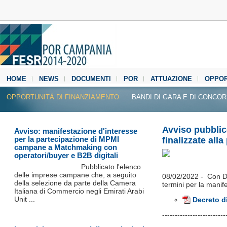
HOME
NEWS
DOCUMENTI
POR
ATTUAZIONE
OPPOR
MEDIA CENTER
OPPORTUNITÀ DI FINANZIAMENTO
BANDI DI GARA E DI CONCO
Avviso pubblic
Avviso: manifestazione d'interesse
per la partecipazione di MPMI
finalizzate all
campane a Matchmaking con
operatori/buyer e B2B digitali
Pubblicato l'elenco
delle imprese campane che, a seguito
08/02/2022 - Con De
della selezione da parte della Camera
termini per la mani
Italiana di Commercio negli Emirati Arabi
Unit ...
Decreto di
​------------------------