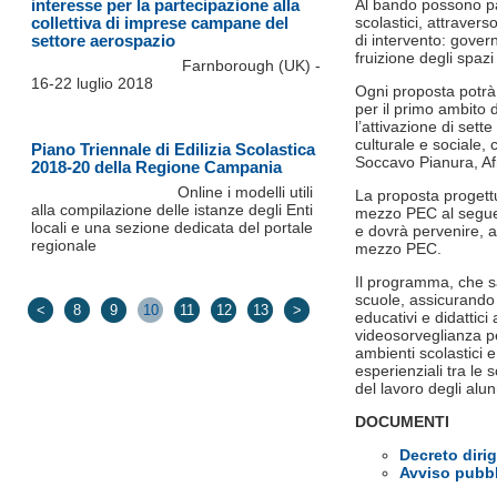
interesse per la partecipazione alla
Al bando possono par
collettiva di imprese campane del
scolastici, attravers
settore aerospazio
di intervento: governa
fruizione degli spazi
Farnborough (UK) -
16-22 luglio 2018
Ogni proposta potrà
per il primo ambito 
l’attivazione di sett
culturale e sociale,
Piano Triennale di Edilizia Scolastica
Soccavo Pianura, Af
2018-20 della Regione Campania
Online i modelli utili
La proposta progettu
alla compilazione delle istanze degli Enti
mezzo PEC al seguen
locali e una sezione dedicata del portale
e dovrà pervenire, a
regionale
mezzo PEC.
Il programma, che sa
scuole, assicurando 
<
8
9
10
11
12
13
>
educativi e didattici 
videosorveglianza pe
ambienti scolastici e
esperienziali tra le 
del lavoro degli alu
DOCUMENTI
Decreto dirig
Avviso pubb