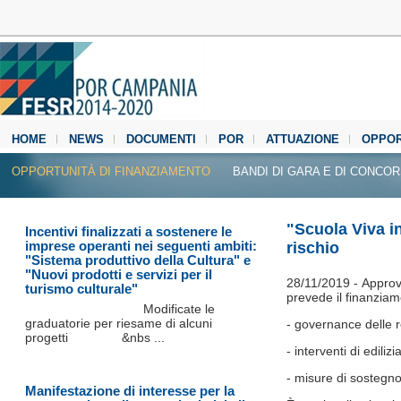
HOME
NEWS
DOCUMENTI
POR
ATTUAZIONE
OPPOR
MEDIA CENTER
OPPORTUNITÀ DI FINANZIAMENTO
BANDI DI GARA E DI CONCO
"Scuola Viva in
Incentivi finalizzati a sostenere le
imprese operanti nei seguenti ambiti:
rischio
"Sistema produttivo della Cultura" e
"Nuovi prodotti e servizi per il
28/11/2019 - Approvat
turismo culturale"
prevede il finanziame
Modificate le
graduatorie per riesame di alcuni
- governance delle re
progetti &nbs ...
- interventi di ediliz
- misure di sostegno
Manifestazione di interesse per la