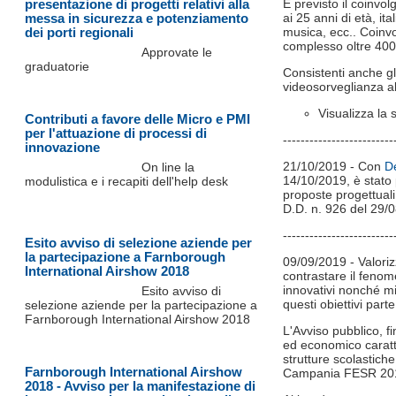
presentazione di progetti relativi alla
È previsto il coinvol
messa in sicurezza e potenziamento
ai 25 anni di età, ita
dei porti regionali
musica, ecc.. Coinvo
complesso oltre 400
Approvate le
graduatorie
Consistenti anche gli
videosorveglianza alle
Visualizza la 
Contributi a favore delle Micro e PMI
per l'attuazione di processi di
-------------------------
innovazione
21/10/2019 - Con
De
On line la
14/10/2019, è stato 
modulistica e i recapiti dell'help desk
proposte progettuali,
D.D. n. 926 del 29/
-------------------------
Esito avviso di selezione aziende per
la partecipazione a Farnborough
09/09/2019 - Valorizz
International Airshow 2018
contrastare il fenom
innovativi nonché mi
Esito avviso di
questi obiettivi par
selezione aziende per la partecipazione a
Farnborough International Airshow 2018
L'Avviso pubblico, fi
ed economico caratte
strutture scolastic
Farnborough International Airshow
Campania FESR 201
2018 - Avviso per la manifestazione di