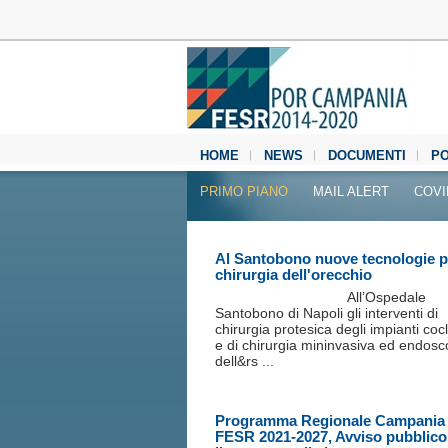
HOME
NEWS
DOCUMENTI
P
MEDIA CENTER
PRIMO PIANO
MAIL ALERT
COVI
Al Santobono nuove tecnologie p
chirurgia dell'orecchio
All’Ospedale
Santobono di Napoli gli interventi di
chirurgia protesica degli impianti coc
e di chirurgia mininvasiva ed endosc
dell&rs ...
Programma Regionale Campania
FESR 2021-2027, Avviso pubblico