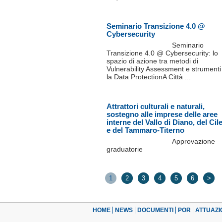
Seminario Transizione 4.0 @
Cybersecurity
Seminario
Transizione 4.0 @ Cybersecurity: lo
spazio di azione tra metodi di
Vulnerability Assessment e strumenti
la Data ProtectionA Città ...
Attrattori culturali e naturali,
sostegno alle imprese delle aree
interne del Vallo di Diano, del Cil
e del Tammaro-Titerno
Approvazione
graduatorie
1
2
3
4
5
6
>
HOME
NEWS
DOCUMENTI
POR
ATTUAZI