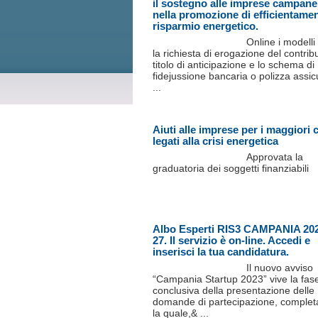
il sostegno alle imprese campane
nella promozione di efficientame
risparmio energetico.
Online i modelli
la richiesta di erogazione del contrib
titolo di anticipazione e lo schema di
fidejussione bancaria o polizza assic
...
Aiuti alle imprese per i maggiori 
legati alla crisi energetica
Approvata la
graduatoria dei soggetti finanziabili
Albo Esperti RIS3 CAMPANIA 20
27. Il servizio è on-line. Accedi e
inserisci la tua candidatura.
Il nuovo avviso
“Campania Startup 2023” vive la fas
conclusiva della presentazione delle
domande di partecipazione, complet
la quale,& ...