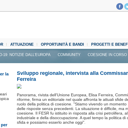
OR
ATTUAZIONE
OPPORTUNITÀ E BANDI
PROGETTI E BENEF
D-19: NOTIZIE DALL'EUROPA
COMMUNITY
COESIONE IN CORSO
Sviluppo regionale, intervista alla Commissar
er la
Ferreira
leari
Panorama, rivista dell'Unione Europea, Elisa Ferreira, Commi
opica
riforme, firma un editoriale nel quale affronta le attuali sfide
ruolo della politica di coesione. "Stiamo vivendo un momento s
delle risposte senza precedenti. La situazione è difficile, ma mi
coesione. Il FESR fu istituito in risposta alla crisi petrolifera,
industriale e della disoccupazione. A quel tempo la politica di 
sfida e possiamo esserlo anche oggi".
 per