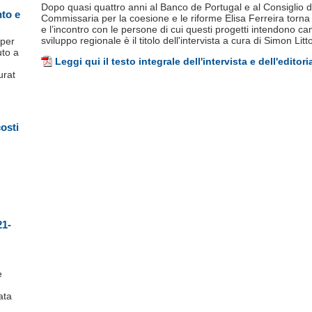
Dopo quasi quattro anni al Banco de Portugal e al Consiglio d
nto e
Commissaria per la coesione e le riforme Elisa Ferreira torna
e l’incontro con le persone di cui questi progetti intendono cambi
sviluppo regionale è il titolo dell'intervista a cura di Simon Litt
 per
uto a
Leggi qui il testo integrale dell'intervista e dell'editori
urat
costi
21-
e
ata