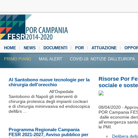
HOME
NEWS
DOCUMENTI
POR
ATTUAZIONE
OPPOR
MEDIA CENTER
PRIMO PIANO
MAIL ALERT
COVID-19: NOTIZIE DALL'EUROPA
Risorse Por Fe
Al Santobono nuove tecnologie per la
chirurgia dell'orecchio
sociale e sost
All’Ospedale
Santobono di Napoli gli interventi di
chirurgia protesica degli impianti cocleari
e di chirurgia mininvasiva ed endoscopica
08/04/2020 - Approvat
dell&rs ...
POR Campania FESR 
dalle economie deriva
all’emergenza sanita
le PMI.
Programma Regionale Campania
FESR 2021-2027, Avviso pubblico per
Delibera del