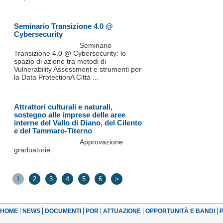
Seminario Transizione 4.0 @
Cybersecurity
Seminario
Transizione 4.0 @ Cybersecurity: lo
spazio di azione tra metodi di
Vulnerability Assessment e strumenti per
la Data ProtectionA Città ...
Attrattori culturali e naturali,
sostegno alle imprese delle aree
interne del Vallo di Diano, del Cilento
e del Tammaro-Titerno
Approvazione
graduatorie
1
2
3
4
5
6
>
HOME
NEWS
DOCUMENTI
POR
ATTUAZIONE
OPPORTUNITÀ E BANDI
P