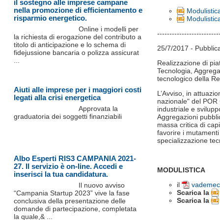
il sostegno alle imprese campane
nella promozione di efficientamento e
Modulistica
risparmio energetico.
Modulistic
Online i modelli per
-------------------------
la richiesta di erogazione del contributo a
titolo di anticipazione e lo schema di
25/7/2017 - Pubblicat
fidejussione bancaria o polizza assicurat
...
Realizzazione di pia
Tecnologia, Aggregaz
tecnologico della R
Aiuti alle imprese per i maggiori costi
L’Avviso, in attuazi
legati alla crisi energetica
nazionale" del POR 
Approvata la
industriale e svilup
graduatoria dei soggetti finanziabili
Aggregazioni pubblic
massa critica di capi
favorire i mutament
specializzazione tec
Albo Esperti RIS3 CAMPANIA 2021-
27. Il servizio è on-line. Accedi e
MODULISTICA
inserisci la tua candidatura.
il
vademecu
Il nuovo avviso
Scarica la
“Campania Startup 2023” vive la fase
Scarica la
conclusiva della presentazione delle
domande di partecipazione, completata
la quale,& ...