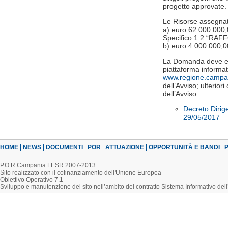
progetto approvate.
Le Risorse assegnat
a) euro 62.000.000,
Specifico 1.2 “R
b) euro 4.000.000,0
La Domanda deve ess
piattaforma informati
www.regione.campan
dell’Avviso; ulterior
dell’Avviso.
Decreto Dirig
29/05/2017
HOME
NEWS
DOCUMENTI
POR
ATTUAZIONE
OPPORTUNITÀ E BANDI
P
P.O.R Campania FESR 2007-2013
Sito realizzato con il cofinanziamento dell'Unione Europea
Obiettivo Operativo 7.1
Sviluppo e manutenzione del sito nell’ambito del contratto Sistema Informativo d