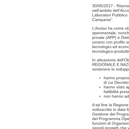
30/05/2017 - Risorse
nell’ambito dell’Acc
Laboratori Pubblico 
Campania”.
L’Avviso ha come obie
sperimentale, nonché
private (APP) e Dist
umano con profilo sci
tecnologici ed econ
tecnologico-produtt
In attuazione del
REGIONALE E NAZIO
sostenere lo svilupp
hanno proposto
di cui Decreto
hanno visto ap
fattibilità pres
non hanno ad o
A tal fine la Regione
sottoscritto in data
Gestione del Progr
del Programma Opera
funzioni di Organism
singoli progetti ch