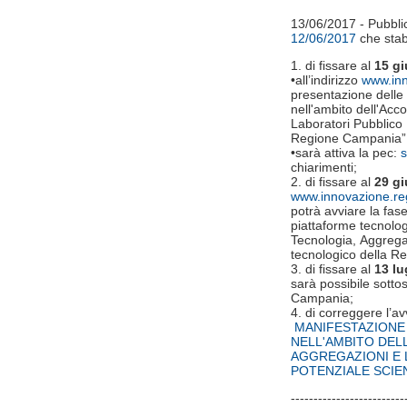
13/06/2017 - Pubbli
12/06/2017
che stab
1. di fissare al
15 g
•all’indirizzo
www.inn
presentazione delle 
nell'ambito dell'Acc
Laboratori Pubblico P
Regione Campania” 
•sarà attiva la pec:
s
chiarimenti;
2. di fissare al
29 g
www.innovazione.re
potrà avviare la fas
piattaforme tecnolog
Tecnologia, Aggregaz
tecnologico della R
3. di fissare al
13 lu
sarà possibile sotto
Campania;
4. di correggere l’a
MANIFESTAZIONE 
NELL'AMBITO DEL
AGGREGAZIONI E 
POTENZIALE SCIE
-------------------------