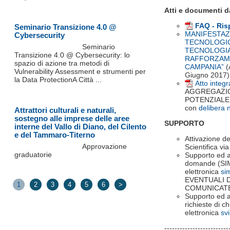
Atti e documenti d
FAQ - Risp
Seminario Transizione 4.0 @
MANIFESTAZ
Cybersecurity
TECNOLOGIC
Seminario
TECNOLOGIA
Transizione 4.0 @ Cybersecurity: lo
RAFFORZAME
spazio di azione tra metodi di
CAMPANIA”
(
Vulnerability Assessment e strumenti per
Giugno 2017)
la Data ProtectionA Città ...
Atto integr
AGGREGAZIO
POTENZIALE
con
delibera 
Attrattori culturali e naturali,
sostegno alle imprese delle aree
SUPPORTO
interne del Vallo di Diano, del Cilento
e del Tammaro-Titerno
Attivazione de
Approvazione
Scientifica vi
graduatorie
Supporto ed a
domande (SIM 
elettronica
si
EVENTUALI 
1
2
3
4
5
6
>
COMUNICATE
Supporto ed a
richieste di ch
elettronica
sv
-------------------------