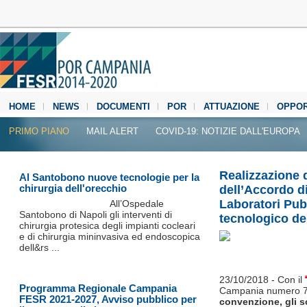
HOME
NEWS
DOCUMENTI
POR
ATTUAZIONE
OPPOR
MEDIA CENTER
PRIMO PIANO
MAIL ALERT
COVID-19: NOTIZIE DALL'EUROPA
Realizzazione 
Al Santobono nuove tecnologie per la
chirurgia dell'orecchio
dell’Accordo d
Laboratori Pubb
All’Ospedale
Santobono di Napoli gli interventi di
tecnologico d
chirurgia protesica degli impianti cocleari
e di chirurgia mininvasiva ed endoscopica
dell&rs ...
23/10/2018 - Con il
Programma Regionale Campania
Campania numero 77
FESR 2021-2027, Avviso pubblico per
convenzione, gli s