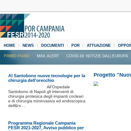
HOME
NEWS
DOCUMENTI
POR
ATTUAZIONE
OPPOR
MEDIA CENTER
PRIMO PIANO
MAIL ALERT
COVID-19: NOTIZIE DALL'EUROPA
Progetto "Nuov
Al Santobono nuove tecnologie per la
chirurgia dell'orecchio
All’Ospedale
Santobono di Napoli gli interventi di
chirurgia protesica degli impianti cocleari
e di chirurgia mininvasiva ed endoscopica
dell&rs ...
Programma Regionale Campania
FESR 2021-2027, Avviso pubblico per