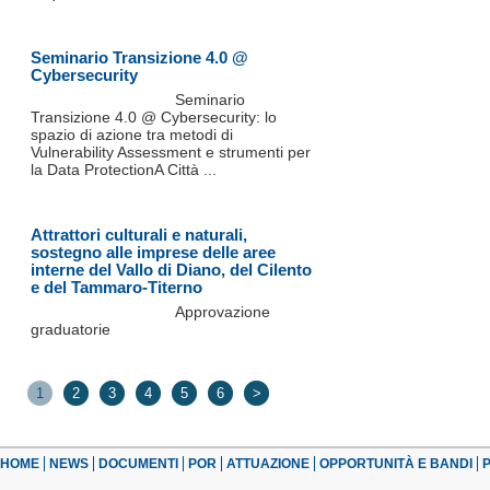
Seminario Transizione 4.0 @
Cybersecurity
Seminario
Transizione 4.0 @ Cybersecurity: lo
spazio di azione tra metodi di
Vulnerability Assessment e strumenti per
la Data ProtectionA Città ...
Attrattori culturali e naturali,
sostegno alle imprese delle aree
interne del Vallo di Diano, del Cilento
e del Tammaro-Titerno
Approvazione
graduatorie
1
2
3
4
5
6
>
HOME
NEWS
DOCUMENTI
POR
ATTUAZIONE
OPPORTUNITÀ E BANDI
P