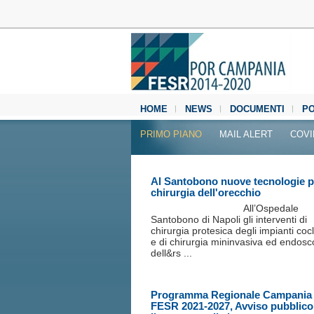
HOME
NEWS
DOCUMENTI
P
MEDIA CENTER
PRIMO PIANO
MAIL ALERT
COVI
Al Santobono nuove tecnologie p
chirurgia dell'orecchio
All’Ospedale
Santobono di Napoli gli interventi di
chirurgia protesica degli impianti coc
e di chirurgia mininvasiva ed endosc
dell&rs ...
Programma Regionale Campania
FESR 2021-2027, Avviso pubblico