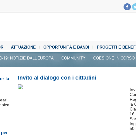
OR
ATTUAZIONE
OPPORTUNITÀ E BANDI
PROGETTI E BENEF
D-19: NOTIZIE DALL'EUROPA
COMMUNITY
COESIONE IN CORSO
Invito al dialogo con i cittadini
er la
Inv
Com
Reg
leari
la 
opica
Cla
16.
San
Ing
50.
 per