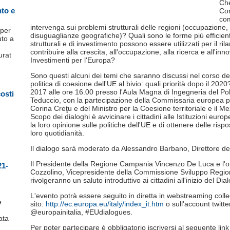
Che
nto e
Com
com
intervenga sui problemi strutturali delle regioni (occupazione,
 per
disuguaglianze geografiche)? Quali sono le forme più efficien
uto a
strutturali e di investimento possono essere utilizzati per il ri
contribuire alla crescita, all'occupazione, alla ricerca e all'in
urat
Investimenti per l'Europa?
Sono questi alcuni dei temi che saranno discussi nel corso del
politica di coesione dell'UE al bivio: quali priorità dopo il 2020
2017 alle ore 16.00 presso l'Aula Magna di Ingegneria del Pol
costi
Teduccio, con la partecipazione della Commissaria europea pe
Corina Creţu e del Ministro per la Coesione territoriale e il 
Scopo dei dialoghi è avvicinare i cittadini alle Istituzioni euro
la loro opinione sulle politiche dell'UE e di ottenere delle risp
loro quotidianità.
Il dialogo sarà moderato da Alessandro Barbano, Direttore de 
Il Presidente della Regione Campania Vincenzo De Luca e l'
21-
Cozzolino, Vicepresidente della Commissione Sviluppo Regio
rivolgeranno un saluto introduttivo ai cittadini all'inizio del Dia
L'evento potrà essere seguito in diretta in webstreaming coll
e
sito:
http://ec.europa.eu/italy/index_it.htm
o sull'account twit
@europainitalia, #EUdialogues.
ata
Per poter partecipare è obbligatorio iscriversi al seguente link