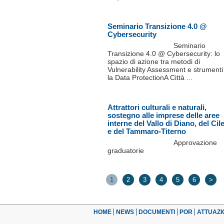
Seminario Transizione 4.0 @
Cybersecurity
Seminario
Transizione 4.0 @ Cybersecurity: lo
spazio di azione tra metodi di
Vulnerability Assessment e strumenti
la Data ProtectionA Città ...
Attrattori culturali e naturali,
sostegno alle imprese delle aree
interne del Vallo di Diano, del Cil
e del Tammaro-Titerno
Approvazione
graduatorie
1
2
3
4
5
6
>
HOME
NEWS
DOCUMENTI
POR
ATTUAZI