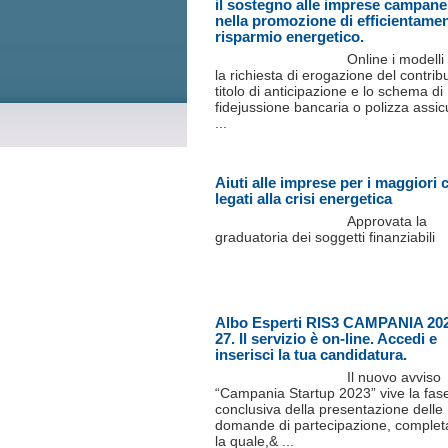
il sostegno alle imprese campane
nella promozione di efficientame
risparmio energetico.
Online i modelli
la richiesta di erogazione del contrib
titolo di anticipazione e lo schema di
fidejussione bancaria o polizza assic
...
Aiuti alle imprese per i maggiori 
legati alla crisi energetica
Approvata la
graduatoria dei soggetti finanziabili
Albo Esperti RIS3 CAMPANIA 20
27. Il servizio è on-line. Accedi e
inserisci la tua candidatura.
Il nuovo avviso
“Campania Startup 2023” vive la fas
conclusiva della presentazione delle
domande di partecipazione, complet
la quale,& ...