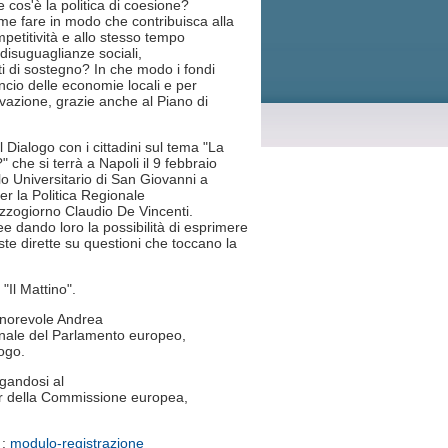
 cos'è la politica di coesione?
e fare in modo che contribuisca alla
petitività e allo stesso tempo
 disuguaglianze sociali,
ti di sostegno? In che modo i fondi
lancio delle economie locali e per
novazione, grazie anche al Piano di
 Dialogo con i cittadini sul tema "La
?" che si terrà a Napoli il 9 febbraio
o Universitario di San Giovanni a
r la Politica Regionale
Mezzogiorno Claudio De Vincenti.
pee dando loro la possibilità di esprimere
oste dirette su questioni che toccano la
"Il Mattino".
onorevole Andrea
nale del Parlamento europeo,
logo.
egandosi al
ter della Commissione europea,
 :
modulo-registrazione