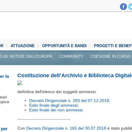
OR
ATTUAZIONE
OPPORTUNITÀ E BANDI
PROGETTI E BENEF
D-19: NOTIZIE DALL'EUROPA
COMMUNITY
COESIONE IN CORSO
Costituzione dell’Archivio e Biblioteca Digita
er la
definitiva dell'elenco dei soggetti ammessi:
leari
Decreto Dirigenziale n. 283 del 07.12.2018
;
opica
Esito finale degli ammessi
;
Esito finale dei non ammess
i.
------------------------------------------------------------
Con
Decreto Dirigenziale n. 165 del 30.07.2018
è stato pubbl
 per