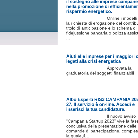
il sostegno alle imprese campane
nella promozione di efficientame
risparmio energetico.
Online i modelli
la richiesta di erogazione del contrib
titolo di anticipazione e lo schema di
fidejussione bancaria o polizza assic
...
Aiuti alle imprese per i maggiori 
legati alla crisi energetica
Approvata la
graduatoria dei soggetti finanziabili
Albo Esperti RIS3 CAMPANIA 20
27. Il servizio è on-line. Accedi e
inserisci la tua candidatura.
Il nuovo avviso
“Campania Startup 2023” vive la fas
conclusiva della presentazione delle
domande di partecipazione, complet
la quale,& ...