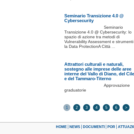
Seminario Transizione 4.0 @
Cybersecurity
Seminario
Transizione 4.0 @ Cybersecurity: lo
spazio di azione tra metodi di
Vulnerability Assessment e strumenti
la Data ProtectionA Città ...
Attrattori culturali e naturali,
sostegno alle imprese delle aree
interne del Vallo di Diano, del Cil
e del Tammaro-Titerno
Approvazione
graduatorie
1
2
3
4
5
6
>
HOME
NEWS
DOCUMENTI
POR
ATTUAZI