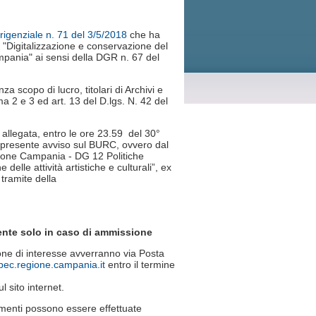
rigenziale n. 71 del 3/5/2018
che ha
i "Digitalizzazione e conservazione del
ampania" ai sensi della DGR n. 67 del
a scopo di lucro, titolari di Archivi e
ma 2 e 3 ed art. 13 del D.lgs. N. 42 del
 allegata, entro le ore 23.59 del 30°
l presente avviso sul BURC, ovvero dal
gione Campania - DG 12 Politiche
lle attività artistiche e culturali”, ex
tramite della
mente solo in caso di ammissione
one di interesse avverranno via Posta
pec.regione.campania.it
entro il termine
l sito internet.
rimenti possono essere effettuate