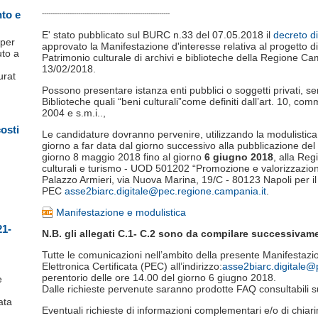
nto e
------------------------------------------------------------
E' stato pubblicato sul BURC n.33 del 07.05.2018 il
decreto di
 per
approvato la Manifestazione d'interesse relativa al progetto d
uto a
Patrimonio culturale di archivi e biblioteche della Regione C
13/02/2018.
urat
Possono presentare istanza enti pubblici o soggetti privati, senz
Biblioteche quali “beni culturali”come definiti dall’art. 10, com
2004 e s.m.i..,
costi
Le candidature dovranno pervenire, utilizzando la modulistica
giorno a far data dal giorno successivo alla pubblicazione de
giorno 8 maggio 2018 fino al giorno
6 giugno 2018
, alla Re
culturali e turismo - UOD 501202 “Promozione e valorizzazione de
Palazzo Armieri, via Nuova Marina, 19/C - 80123 Napoli per il 
PEC
asse2biarc.digitale@pec.regione.campania.it
.
Manifestazione e modulistica
21-
N.B. gli allegati C.1- C.2 sono da compilare successiva
Tutte le comunicazioni nell’ambito della presente Manifestazi
Elettronica Certificata (PEC) all’indirizzo:
asse2biarc.digitale@
perentorio delle ore 14.00 del giorno 6 giugno 2018.
e
Dalle richieste pervenute saranno prodotte FAQ consultabili su
ata
Eventuali richieste di informazioni complementari e/o di chia