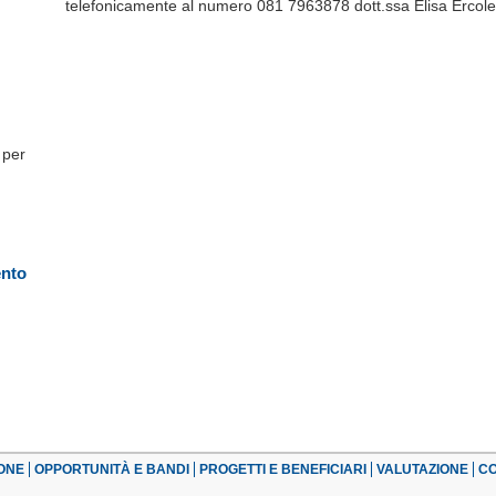
telefonicamente al numero 081 7963878 dott.ssa Elisa Ercol
 per
ento
ONE
OPPORTUNITÀ E BANDI
PROGETTI E BENEFICIARI
VALUTAZIONE
CO