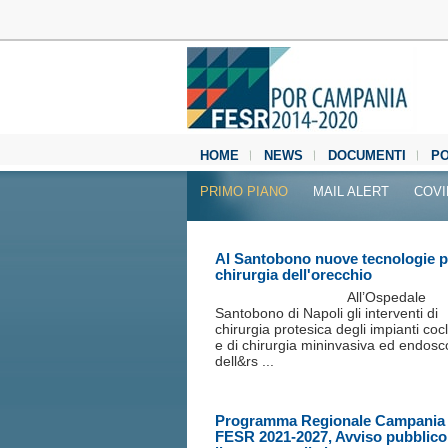
HOME
NEWS
DOCUMENTI
P
MEDIA CENTER
PRIMO PIANO
MAIL ALERT
COVI
Al Santobono nuove tecnologie p
chirurgia dell'orecchio
All’Ospedale
Santobono di Napoli gli interventi di
chirurgia protesica degli impianti coc
e di chirurgia mininvasiva ed endosc
dell&rs ...
Programma Regionale Campania
FESR 2021-2027, Avviso pubblico