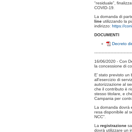
“residuale”, finalizz
COVID-19.
La domanda di part
line
utilizzando la p
indirizzo:
https://con
DOCUMENTI
Decreto di
-------------------------
16/06/2020 - Con De
la concessione di con
E’ stato previsto un
all’esercizio di serv
autorizzazione al se
che il contributo è r
stesso titolare, e 
Campania per contra
La domanda dovrà es
resa disponibile al 
NCC".
La
registrazione
sa
dovrà utilizzare un i