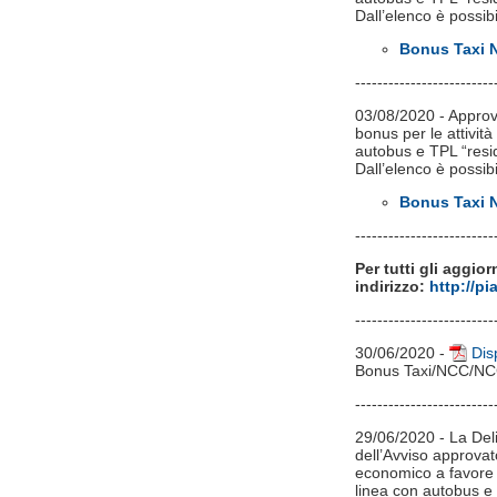
Dall’elenco è possib
Bonus Taxi N
-------------------------
03/08/2020 - Approva
bonus per le attivit
autobus e TPL “resi
Dall’elenco è possib
Bonus Taxi N
-------------------------
Per tutti gli aggio
indirizzo:
http://p
-------------------------
30/06/2020 -
Dis
Bonus Taxi/NCC/NC
-------------------------
29/06/2020 - La Deli
dell’Avviso approvat
economico a favore d
linea con autobus e 