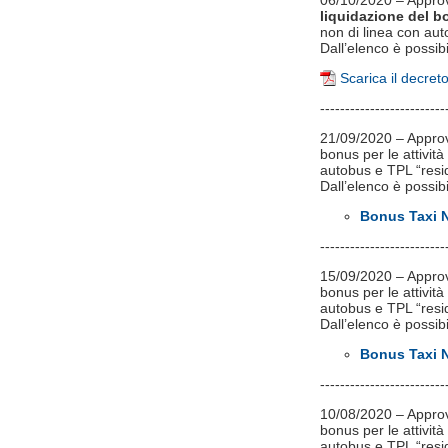
06/10/2020 – Appro
liquidazione del 
non di linea con au
Dall’elenco è possib
Scarica il decret
-------------------------
21/09/2020 – Approva
bonus per le attivit
autobus e TPL “resi
Dall’elenco è possib
Bonus Taxi N
-------------------------
15/09/2020 – Approva
bonus per le attivit
autobus e TPL “resi
Dall’elenco è possib
Bonus Taxi N
-------------------------
10/08/2020 – Approva
bonus per le attivit
autobus e TPL “resi