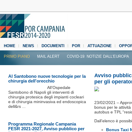
HOME
NEWS
DOCUMENTI
POR
ATTUAZIONE
OPPOR
MEDIA CENTER
PRIMO PIANO
MAIL ALERT
COVID-19: NOTIZIE DALL'EUROPA
Avviso pubblic
Al Santobono nuove tecnologie per la
chirurgia dell'orecchio
per gli operato
All’Ospedale
Santobono di Napoli gli interventi di
chirurgia protesica degli impianti cocleari
e di chirurgia mininvasiva ed endoscopica
23/02/2021 – Approva
dell&rs ...
bonus per le attivit
autobus e TPL “resi
Dall’elenco è possib
Programma Regionale Campania
FESR 2021-2027, Avviso pubblico per
Bonus Taxi N