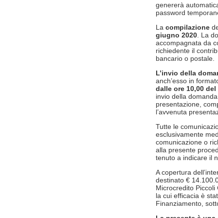
genererà automatica
password temporane
La
compilazione
de
giugno 2020
. La d
accompagnata da copi
richiedente il contr
bancario o postale.
L’invio della dom
anch’esso in formato
dalle ore 10,00 del
invio della domanda,
presentazione, comp
l’avvenuta presenta
Tutte le comunicazio
esclusivamente media
comunicazione o rich
alla presente proce
tenuto a indicare il
A copertura dell’int
destinato € 14.100.0
Microcredito Piccol
la cui efficacia è sta
Finanziamento, sotto