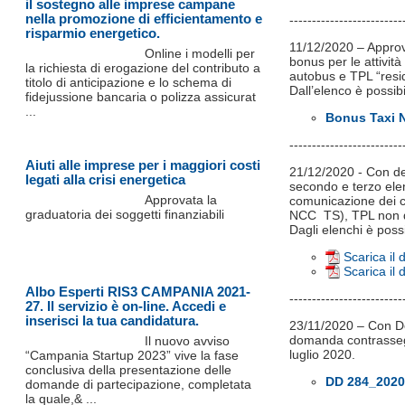
il sostegno alle imprese campane
nella promozione di efficientamento e
-------------------------
risparmio energetico.
11/12/2020 – Approva
Online i modelli per
bonus per le attivit
la richiesta di erogazione del contributo a
autobus e TPL “resi
titolo di anticipazione e lo schema di
Dall’elenco è possib
fidejussione bancaria o polizza assicurat
...
Bonus Taxi N
-------------------------
Aiuti alle imprese per i maggiori costi
21/12/2020 - Con dec
legati alla crisi energetica
secondo e terzo ele
Approvata la
comunicazione dei cod
graduatoria dei soggetti finanziabili
NCC TS), TPL non di
Dagli elenchi è poss
Scarica il
Scarica il
Albo Esperti RIS3 CAMPANIA 2021-
-------------------------
27. Il servizio è on-line. Accedi e
inserisci la tua candidatura.
23/11/2020 – Con Dec
domanda contrassegna
Il nuovo avviso
luglio 2020.
“Campania Startup 2023” vive la fase
conclusiva della presentazione delle
DD 284_2020
domande di partecipazione, completata
la quale,& ...