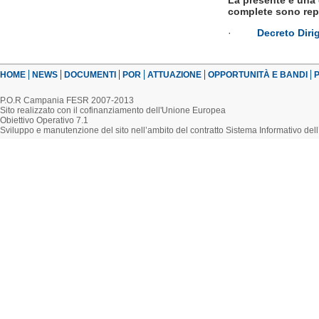
La presente è una 
complete sono rep
·
Decreto Diri
HOME
NEWS
DOCUMENTI
POR
ATTUAZIONE
OPPORTUNITÀ E BANDI
P
P.O.R Campania FESR 2007-2013
Sito realizzato con il cofinanziamento dell'Unione Europea
Obiettivo Operativo 7.1
Sviluppo e manutenzione del sito nell’ambito del contratto Sistema Informativo d