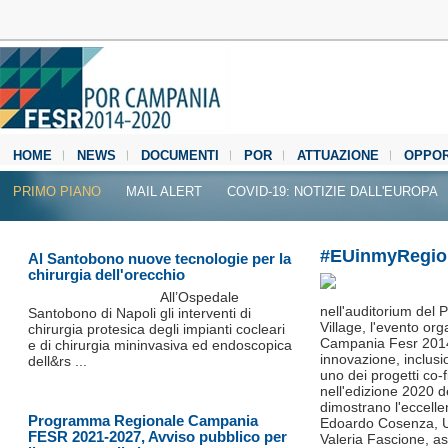
HOME
NEWS
DOCUMENTI
POR
ATTUAZIONE
OPPOR
MEDIA CENTER
PRIMO PIANO
MAIL ALERT
COVID-19: NOTIZIE DALL'EUROPA
#EUinmyRegion
Al Santobono nuove tecnologie per la
chirurgia dell'orecchio
All’Ospedale
nell'auditorium del 
Santobono di Napoli gli interventi di
Village, l'evento or
chirurgia protesica degli impianti cocleari
Campania Fesr 2014-
e di chirurgia mininvasiva ed endoscopica
innovazione, inclusi
dell&rs ...
uno dei progetti co
nell'edizione 2020 d
dimostrano l'eccelle
Programma Regionale Campania
Edoardo Cosenza, Uni
FESR 2021-2027, Avviso pubblico per
Valeria Fascione, as