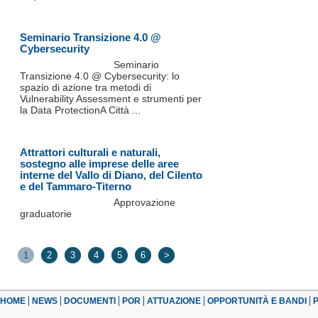
Seminario Transizione 4.0 @
Cybersecurity
Seminario
Transizione 4.0 @ Cybersecurity: lo
spazio di azione tra metodi di
Vulnerability Assessment e strumenti per
la Data ProtectionA Città ...
Attrattori culturali e naturali,
sostegno alle imprese delle aree
interne del Vallo di Diano, del Cilento
e del Tammaro-Titerno
Approvazione
graduatorie
1
2
3
4
5
6
>
HOME
NEWS
DOCUMENTI
POR
ATTUAZIONE
OPPORTUNITÀ E BANDI
P