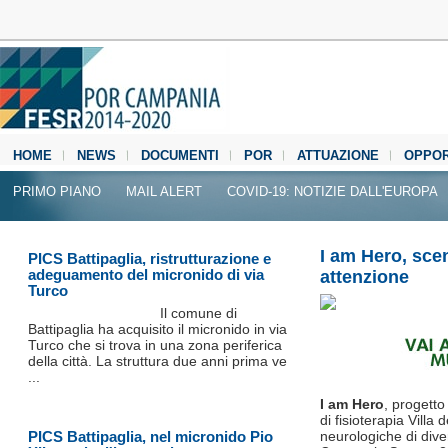
HOME
NEWS
DOCUMENTI
POR
ATTUAZIONE
OPPOR
MEDIA CENTER
PRIMO PIANO
MAIL ALERT
COVID-19: NOTIZIE DALL'EUROPA
I am Hero, scena
PICS Battipaglia, ristrutturazione e
adeguamento del micronido di via
attenzione
Turco
Il comune di
Battipaglia ha acquisito il micronido in via
Turco che si trova in una zona periferica
della città. La struttura due anni prima ve
...
I am Hero
, progetto
di fisioterapia Villa
PICS Battipaglia, nel micronido Pio
neurologiche di dive