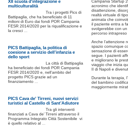
XII scuola d'integrazione e
Campania Startup 202
multiculturalità
acronimo che identifi
disattenzione, disor
Tra i progetti Pics di
realtà virtuale di ti
Battipaglia, che ha beneficiato di 11
animata che coinvol
milioni di Euro dai fondi POR Campania
il paziente entra a
FESR 2014/2020 per la riqualificazione e
svolgerebbe con un “
la cresci ...
percorso intrapreso 
Anche l’attenzione r
spazio comunque cont
PICS Battipaglia, la politica di
sensazione di essere
coesione a servizio dell’infanzia e
segue. I pazienti af
dello sport
e migliorano le pres
La città di Battipaglia
viaggio che inizia q
ha beneficiato dei fondi POR Campania
II di Napoli e diven
FESR 2014/2020 e, nell’ambito del
progetto PICS grazie ad un
Durante la terapia, l’
finanziamento ...
del bambino codifica
maggiormente mirate
PICS Cava de' Tirreni, nuovi servizi
turistici al Castello di Sant’Adiutore
Tra gli interventi
finanziati a Cava de’ Tirreni attraverso il
Programma Integrato Città Sostenibile vi
è quello relativo al ...