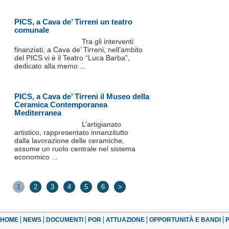
PICS, a Cava de’ Tirreni un teatro
comunale
Tra gli interventi
finanziati, a Cava de’ Tirreni, nell’ambito
del PICS vi è il Teatro “Luca Barba”,
dedicato alla memo ...
PICS, a Cava de’ Tirreni il Museo della
Ceramica Contemporanea
Mediterranea
L’artigianato
artistico, rappresentato innanzitutto
dalla lavorazione delle ceramiche,
assume un ruolo centrale nel sistema
economico ...
1
2
3
4
5
6
>
HOME
NEWS
DOCUMENTI
POR
ATTUAZIONE
OPPORTUNITÀ E BANDI
P