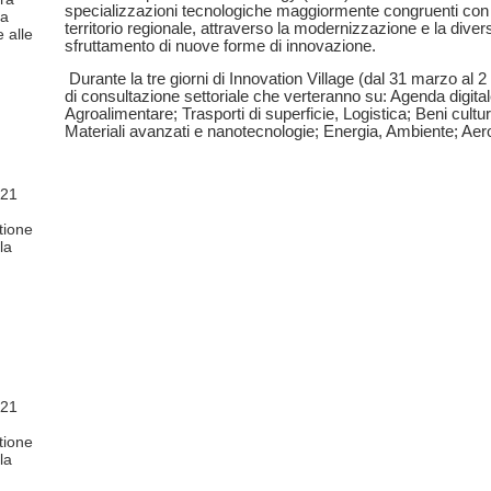
specializzazioni tecnologiche maggiormente congruenti con i
ta
territorio regionale, attraverso la modernizzazione e la diver
e alle
sfruttamento di nuove forme di innovazione.
Durante la tre giorni di Innovation Village (dal 31 marzo al 2 a
di consultazione settoriale che verteranno su: Agenda digital
Agroalimentare; Trasporti di superficie, Logistica; Beni cultura
Materiali avanzati e nanotecnologie; Energia, Ambiente; Ae
-21
stione
la
-21
stione
la