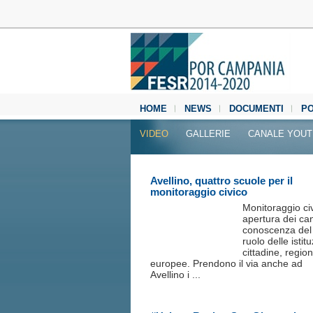
HOME
NEWS
DOCUMENTI
P
MEDIA CENTER
VIDEO
GALLERIE
CANALE YOU
Avellino, quattro scuole per il
monitoraggio civico
Monitoraggio civ
apertura dei can
conoscenza del
ruolo delle istitu
cittadine, region
europee. Prendono il via anche ad
Avellino i ...