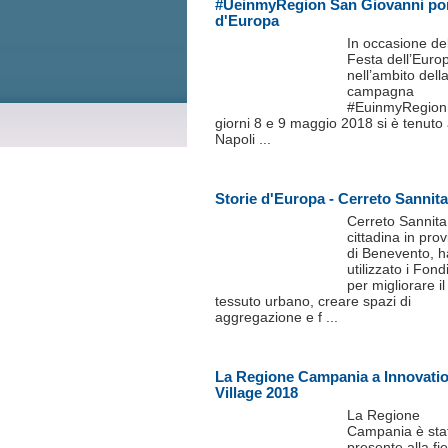
#UeinmyRegion San Giovanni po
d'Europa
In occasione de
Festa dell’Euro
nell’ambito dell
campagna
#EuinmyRegion,
giorni 8 e 9 maggio 2018 si è tenuto
Napoli ...
Storie d'Europa - Cerreto Sannita
Cerreto Sannita
cittadina in prov
di Benevento, h
utilizzato i Fond
per migliorare i
tessuto urbano, creare spazi di
aggregazione e f ...
La Regione Campania a Innovati
Village 2018
La Regione
Campania è sta
presente alla fi