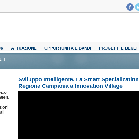
OR
ATTUAZIONE
OPPORTUNITÀ E BANDI
PROGETTI E BENEF
TUBE
Sviluppo Intelligente, La Smart Specialization
Regione Campania a Innovation Village
ico,
tieri,
zioni:
ali,