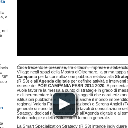
rta
lla
pa, e
a
 nei
 a
,
Circa trecento le presenze, tra cittadini, imprese e stakeho
incia
00:00
/
00:00
Village negli spazi della Mostra d’Oltremare, la prima tappa
a
Campania
per la consultazione pubblica relativa alla
Strate
i SIE
(RIS3) e all’
Agenda digitale
per definire attività e intervent
l suo
risorse del
POR CAMPANIA FESR
2014-2020.
A presentar
vuole favorire la messa a
punto di strategie in grado di massi
e di incrementare le sinergie tra i soggetti che caratterizzan
istituzioni pubbliche e private, ma anche il mondo imprenditor
regionali Valeria Fascione (Innovazione) e Serena Angioli (
on
generale si sono tenuti i primi due tavoli di consultazione se
Strategy, dedicati rispettivamente all’Agenda digitale e ai tem
Biotecnologie e della Salute dell’Uomo in generale.
ta
La Smart Specialization Strategy (RIS3) intende individuare i
era