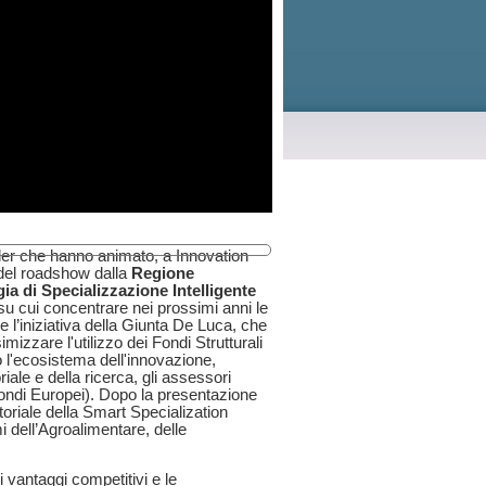
lder che hanno animato, a Innovation
 del roadshow dalla
Regione
gia di Specializzazione Intelligente
i su cui concentrare nei prossimi anni le
e l’iniziativa della Giunta De Luca, che
mizzare l'utilizzo dei Fondi Strutturali
o l'ecosistema dell'innovazione,
iale e della ricerca
, gli assessori
Fondi Europei).
Dopo la presentazione
ttoriale della Smart Specialization
i dell’Agroalimentare, delle
 vantaggi competitivi e le