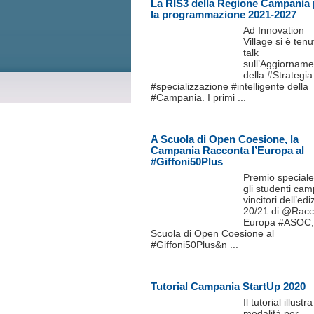
La RIS3 della Regione Campania 
la programmazione 2021-2027
Ad Innovation
Village si è tenut
talk
sull’Aggiorname
della #Strategia
#specializzazione #intelligente della
#Campania. I primi ...
A Scuola di Open Coesione, la
Campania Racconta l’Europa al
#Giffoni50Plus
Premio speciale
gli studenti cam
vincitori dell’ed
20/21 di @Racc
Europa #ASOC
Scuola di Open Coesione al
#Giffoni50Plus&n ...
Tutorial Campania StartUp 2020
Il tutorial illustra
modalità per