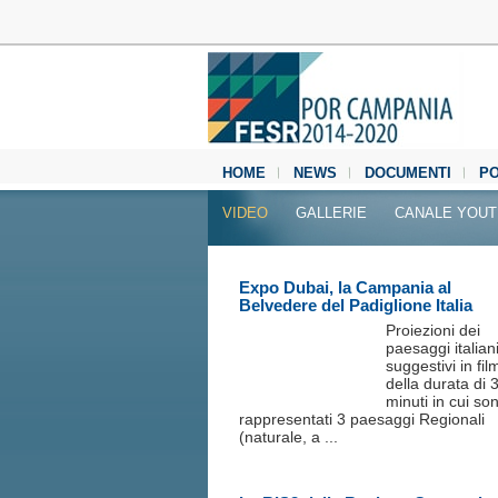
HOME
NEWS
DOCUMENTI
P
MEDIA CENTER
VIDEO
GALLERIE
CANALE YOU
Expo Dubai, la Campania al
Belvedere del Padiglione Italia
Proiezioni dei
paesaggi italian
suggestivi in fil
della durata di 
minuti in cui so
rappresentati 3 paesaggi Regionali
(naturale, a ...