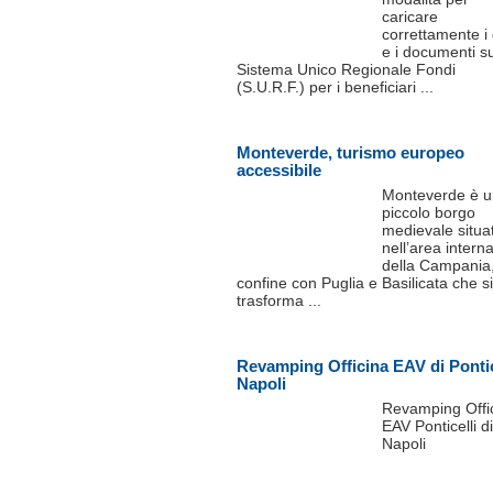
caricare
correttamente i 
e i documenti su
Sistema Unico Regionale Fondi
(S.U.R.F.) per i beneficiari ...
Monteverde, turismo europeo
accessibile
Monteverde è u
piccolo borgo
medievale situa
nell’area intern
della Campania,
confine con Puglia e Basilicata che si
trasforma ...
Revamping Officina EAV di Pontic
Napoli
Revamping Offi
EAV Ponticelli di
Napoli