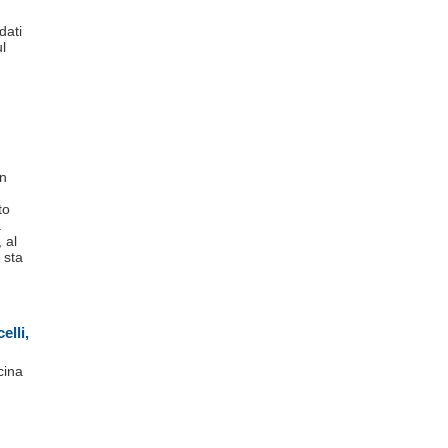
dati
l
n
to
a
 al
 sta
elli,
cina