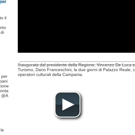
per
o il
nto
 di
Inaugurata dal presidente della Regione, Vincenzo De Luca e d
00:00
/
00:00
Turismo, Dario Franceschini, la due giorni di Palazzo Reale, ch
operatori culturali della Campania.
 per
pani
izione
onta
, @A
 le