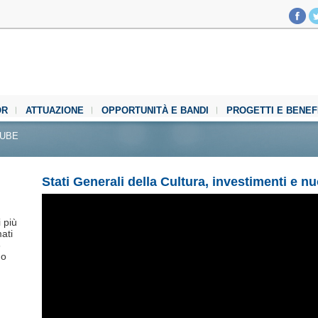
OR
ATTUAZIONE
OPPORTUNITÀ E BANDI
PROGETTI E BENEF
TUBE
Stati Generali della Cultura, investimenti e n
i più
mati
3
no