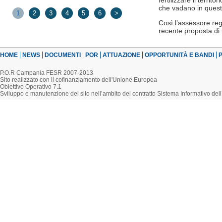
fertilizzare il terri
che vadano in quest
1
2
3
4
5
6
>
Così l’assessore reg
recente proposta di l
HOME
NEWS
DOCUMENTI
POR
ATTUAZIONE
OPPORTUNITÀ E BANDI
P
P.O.R Campania FESR 2007-2013
Sito realizzato con il cofinanziamento dell'Unione Europea
Obiettivo Operativo 7.1
Sviluppo e manutenzione del sito nell’ambito del contratto Sistema Informativo d