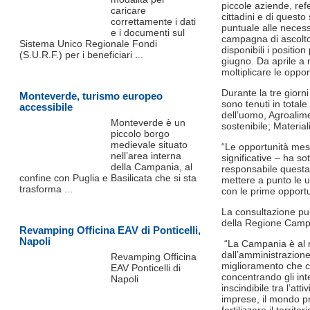
piccole aziende, refe
caricare
cittadini e di questo
correttamente i dati
puntuale alle necess
e i documenti sul
campagna di ascolto 
Sistema Unico Regionale Fondi
disponibili i positio
(S.U.R.F.) per i beneficiari ...
giugno. Da aprile a 
moltiplicare le oppor
Durante la tre giorni
Monteverde, turismo europeo
sono tenuti in totale
accessibile
dell’uomo, Agroalimen
Monteverde è un
sostenibile; Materia
piccolo borgo
medievale situato
“Le opportunità me
nell’area interna
significative – ha s
della Campania, al
responsabile questa 
confine con Puglia e Basilicata che si sta
mettere a punto le u
trasforma ...
con le prime opportu
La consultazione pub
della Regione Cam
Revamping Officina EAV di Ponticelli,
Napoli
“La Campania è al mo
dall’amministrazione
Revamping Officina
miglioramento che ci
EAV Ponticelli di
concentrando gli int
Napoli
inscindibile tra l’att
imprese, il mondo p