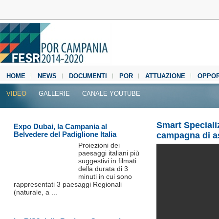
HOME
NEWS
DOCUMENTI
POR
ATTUAZIONE
OPPOR
MEDIA CENTER
VIDEO
GALLERIE
CANALE YOUTUBE
Smart Specializ
Expo Dubai, la Campania al
Belvedere del Padiglione Italia
campagna di a
Proiezioni dei
paesaggi italiani più
suggestivi in filmati
della durata di 3
minuti in cui sono
rappresentati 3 paesaggi Regionali
(naturale, a ...