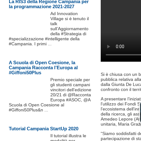
La RIS3 della Regione Campania per
la programmazione 2021-2027
Ad Innovation
Village si è tenuto il
talk
sull’Aggiornamento
della #Strategia di
#specializzazione #intelligente della
#Campania. I primi ...
A Scuola di Open Coesione, la
Campania Racconta l’Europa al
#Giffoni50Plus
Si è chiusa con un b
pubblica relativa al
Premio speciale per
dalla Giunta De Luca
gli studenti campani
confronto con il terr
vincitori dell’edizione
20/21 di @Racconta
A presentare l’inizi
Europa #ASOC, @A
l'utilizzo dei Fondi 
Scuola di Open Coesione al
l'ecosistema dell'in
#Giffoni50Plus&n ...
della ricerca, gli a
Amedeo Lepore (Attiv
unitaria, Maria Graz
Tutorial Campania StartUp 2020
“Siamo soddisfatti d
Il tutorial illustra le
partecipazione di sta
modalità per