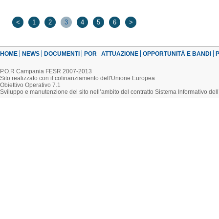
<
1
2
3
4
5
6
>
HOME
NEWS
DOCUMENTI
POR
ATTUAZIONE
OPPORTUNITÀ E BANDI
P
P.O.R Campania FESR 2007-2013
Sito realizzato con il cofinanziamento dell'Unione Europea
Obiettivo Operativo 7.1
Sviluppo e manutenzione del sito nell’ambito del contratto Sistema Informativo d