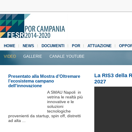
HOME
NEWS
DOCUMENTI
POR
ATTUAZIONE
OPPOR
MEDIA CENTER
VIDEO
GALLERIE
CANALE YOUTUBE
La RIS3 della
Presentato alla Mostra d’Oltremare
l’ecosistema campano
2027
dell'innovazione
A SMAU Napoli in
vetrina le realtà più
innovative e le
soluzioni
tecnologiche
provenienti da startup, spin off, distretti
ad alta ...