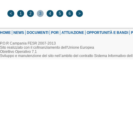
<
1
2
3
4
5
6
>
HOME
NEWS
DOCUMENTI
POR
ATTUAZIONE
OPPORTUNITÀ E BANDI
P
P.O.R Campania FESR 2007-2013
Sito realizzato con il cofinanziamento dell'Unione Europea
Obiettivo Operativo 7.1
Sviluppo e manutenzione del sito nell’ambito del contratto Sistema Informativo d