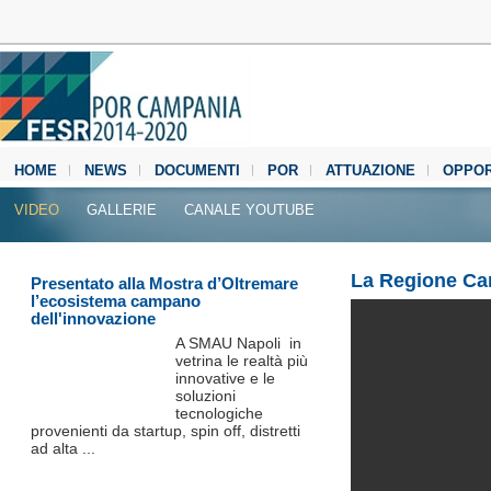
HOME
NEWS
DOCUMENTI
POR
ATTUAZIONE
OPPOR
MEDIA CENTER
VIDEO
GALLERIE
CANALE YOUTUBE
La Regione Ca
Presentato alla Mostra d’Oltremare
l’ecosistema campano
dell'innovazione
A SMAU Napoli in
vetrina le realtà più
innovative e le
soluzioni
tecnologiche
provenienti da startup, spin off, distretti
ad alta ...