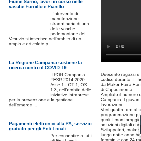
Fiume Sarno, lavori in corso nelle
vasche Fornillo e Pianillo
L’intervento di
manutenzione
straordinaria di una
delle vasche
pedemontane del
Vesuvio si inserisce nell’ambito di un
ampio e articolato p ...
La Regione Campania sostiene la
ricerca contro il COVID-19
Duecento ragazzi e 
Il POR Campania
codice durante il 
FESR 2014 2020
da Maker Faire Rome
Asse 1 - OT 1, OS
di Capodimonte.
1.3, nell’ambito delle
Ampliato il numero 
iniziative intraprese
Campania. I giovani 
per la prevenzione e la gestione
lavorazioni.
dell’emerge ...
Ventiquattro ore al 
programmazione per da
quali il monitoraggi
Pagamenti elettronici alla PA, servizio
soluzioni digitali ch
gratuito per gli Enti Locali
Sviluppatori, maker,
lunga notte anno han
Per consentire a tutti
femminile con 24 rag
gli Enti Locali