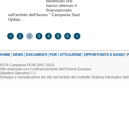
beneficiari che
hanno ottenuto il
finanziamneto
nell'ambito dell'Avviso " Campania Start
Up&qu ...
<
1
2
3
4
5
6
>
HOME
NEWS
DOCUMENTI
POR
ATTUAZIONE
OPPORTUNITÀ E BANDI
P
P.O.R Campania FESR 2007-2013
Sito realizzato con il cofinanziamento dell'Unione Europea
Obiettivo Operativo 7.1
Sviluppo e manutenzione del sito nell’ambito del contratto Sistema Informativo d