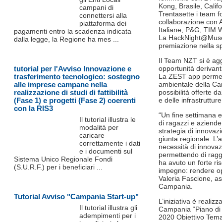
Kong, Brasile, Calif
campani di
Trentasette i team 
connettersi alla
collaborazione con 
piattaforma dei
Italiane, P&G, TIM
pagamenti entro la scadenza indicata
La HackNight@Museu
dalla legge, la Regione ha mes ...
premiazione nella s
Il Team NZT si è ag
tutorial per l'Avviso Innovazione e
opportunità derivan
trasferimento tecnologico: sostegno
La ZEST app permette
alle imprese campane nella
ambientale della Ca
realizzazione di studi di fattibilità
possibilità offerte d
(Fase 1) e progetti (Fase 2) coerenti
e delle infrastrutture
con la RIS3
“Un fine settimana e
Il tutorial illustra le
di ragazzi e aziend
modalità per
strategia di innova
caricare
giunta regionale. L
correttamente i dati
necessità di innovazi
e i documenti sul
permettendo di ragg
Sistema Unico Regionale Fondi
ha avuto un forte ri
(S.U.R.F.) per i beneficiari ...
impegno: rendere ope
Valeria Fascione, as
Campania.
Tutorial Avviso "Campania Start-up"
L’iniziativa è realiz
Il tutorial illustra gli
Campania “Piano di
adempimenti per i
2020 Obiettivo Tema