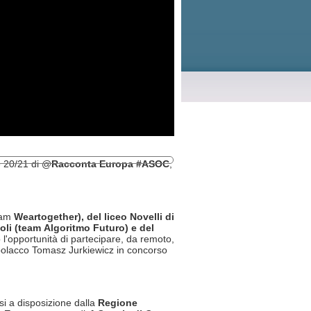
e 20/21 di @
Racconta Europa #ASOC
,
eam
Weartogether), del liceo Novelli di
poli (team Algoritmo Futuro) e del
l'opportunità di partecipare, da remoto,
polacco Tomasz Jurkiewicz in concorso
si a disposizione dalla
Regione