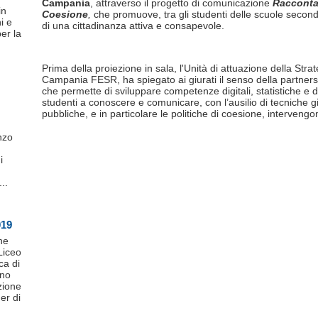
Campania
, attraverso il progetto di comunicazione
Racconta
in
Coesione
,
che promuove, tra gli studenti delle scuole seconda
i e
di una cittadinanza attiva e consapevole.
er la
Prima della proiezione in sala, l'Unità di attuazione della St
Campania FESR, ha spiegato ai giurati il senso della partner
che permette di sviluppare competenze digitali, statistiche e d
studenti a conoscere e comunicare, con l’ausilio di tecniche gi
pubbliche, e in particolare le politiche di coesione, interveng
nzo
i
..
019
he
Liceo
ca di
ono
izione
er di