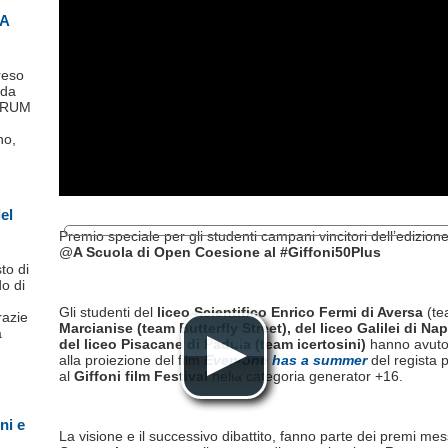
PA
reso
nda
FORUM
no,
el
Premio speciale per gli studenti campani vincitori dell’edizion
00:00
/
00:00
@
A Scuola di Open Coesione al #Giffoni50Plus
to di
o di
Gli studenti del
liceo Scientifico Enrico Fermi di Aversa
(t
razie
Marcianise (team Butterfly Street), del liceo Galilei di Na
a
del liceo Pisacane di Padula (team icertosini)
hanno avuto 
alla proiezione del film
Everyone has a summer
del regista 
al
Giffoni film Festival
nella categoria generator +16.
ni e
La visione e il successivo dibattito, fanno parte dei premi mes