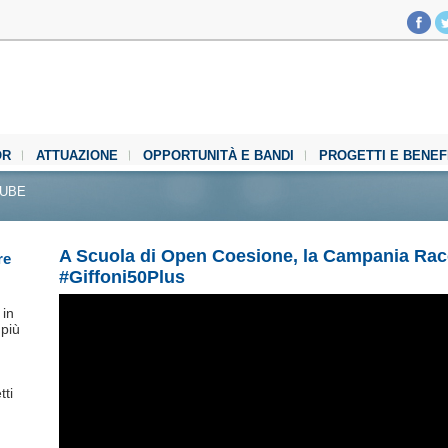
OR
ATTUAZIONE
OPPORTUNITÀ E BANDI
PROGETTI E BENEF
TUBE
A Scuola di Open Coesione, la Campania Racc
re
#Giffoni50Plus
in
 più
tti