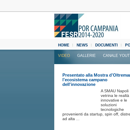
HOME
NEWS
DOCUMENTI
P
MEDIA CENTER
VIDEO
GALLERIE
CANALE YOU
Presentato alla Mostra d’Oltrema
l’ecosistema campano
dell'innovazione
A SMAU Napoli 
vetrina le realtà
innovative e le
soluzioni
tecnologiche
provenienti da startup, spin off, distre
ad alta ...