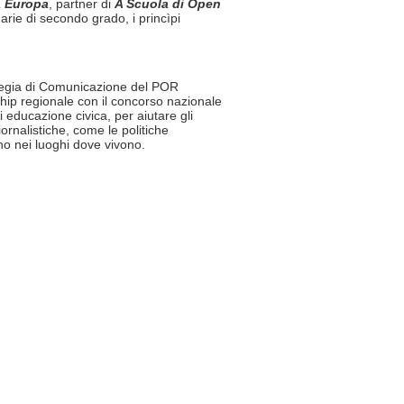
 Europa
, partner di
A Scuola di Open
rie di secondo grado, i princìpi
rategia di Comunicazione del POR
ship regionale con il concorso nazionale
i educazione civica, per aiutare gli
ornalistiche, come le politiche
ono nei luoghi dove vivono.