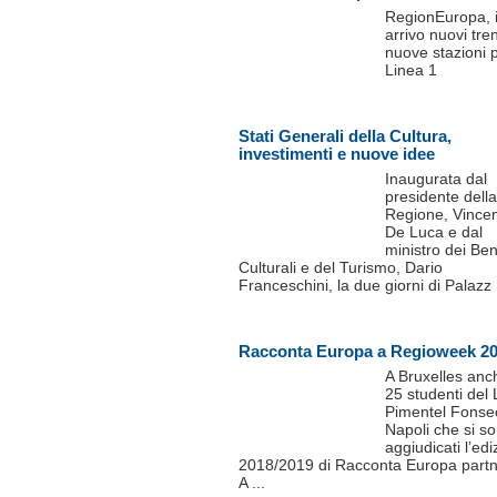
RegionEuropa, 
arrivo nuovi tren
nuove stazioni p
Linea 1
Stati Generali della Cultura,
investimenti e nuove idee
Inaugurata dal
presidente della
Regione, Vince
De Luca e dal
ministro dei Ben
Culturali e del Turismo, Dario
Franceschini, la due giorni di Palazz .
Racconta Europa a Regioweek 2
A Bruxelles anc
25 studenti del 
Pimentel Fonse
Napoli che si s
aggiudicati l’ed
2018/2019 di Racconta Europa partn
A ...