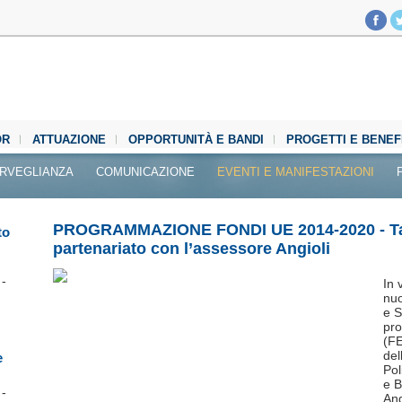
OR
ATTUAZIONE
OPPORTUNITÀ E BANDI
PROGETTI E BENEF
RVEGLIANZA
COMUNICAZIONE
EVENTI E MANIFESTAZIONI
PROGRAMMAZIONE FONDI UE 2014-2020 - Ta
to
partenariato con l’assessore Angioli
 -
In 
nuo
e S
pr
(FE
del
e
Pol
e B
 -
Ang