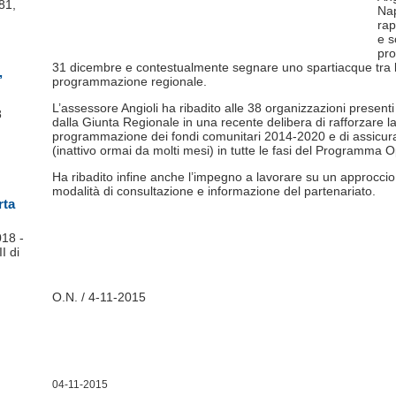
81,
Nap
rap
e s
pro
31 dicembre e contestualmente segnare uno spartiacque tra l
’
programmazione regionale.
L’assessore Angioli ha ribadito alle 38 organizzazioni presenti
8
dalla Giunta Regionale in una recente delibera di rafforzare la
programmazione dei fondi comunitari 2014-2020 e di assicurar
(inattivo ormai da molti mesi) in tutte le fasi del Programma O
Ha ribadito infine anche l’impegno a lavorare su un approccio 
modalità di consultazione e informazione del partenariato.
rta
018 -
I di
O.N. / 4-11-2015
04-11-2015