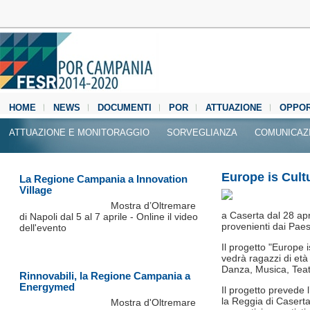
HOME
NEWS
DOCUMENTI
POR
ATTUAZIONE
OPPOR
MEDIA CENTER
ATTUAZIONE E MONITORAGGIO
SORVEGLIANZA
COMUNICAZ
Europe is Cult
La Regione Campania a Innovation
Village
Mostra d’Oltremare
a Caserta dal 28 apr
di Napoli dal 5 al 7 aprile - Online il video
provenienti dai Pae
dell'evento
Il progetto "Europe
vedrà ragazzi di età
Danza, Musica, Teatr
Rinnovabili, la Regione Campania a
Energymed
Il progetto prevede l
la Reggia di
Caserta 
Mostra d'Oltremare