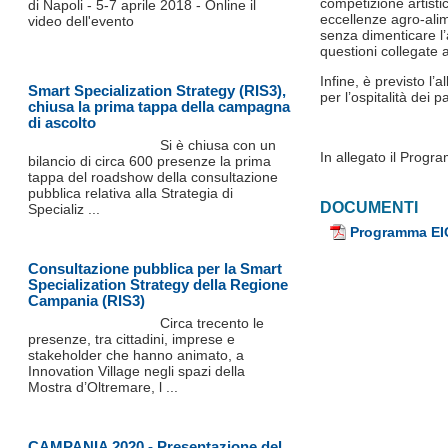
competizione artistic
di Napoli - 5-7 aprile 2018 - Online il
eccellenze agro-alime
video dell'evento
senza dimenticare l’
questioni collegate a
Infine, è previsto l’
Smart Specialization Strategy (RIS3),
per l’ospitalità dei p
chiusa la prima tappa della campagna
di ascolto
Si è chiusa con un
In allegato il Progr
bilancio di circa 600 presenze la prima
tappa del roadshow della consultazione
pubblica relativa alla Strategia di
DOCUMENTI
Specializ ...
Programma EI
Consultazione pubblica per la Smart
Specialization Strategy della Regione
Campania (RIS3)
Circa trecento le
presenze, tra cittadini, imprese e
stakeholder che hanno animato, a
Innovation Village negli spazi della
Mostra d’Oltremare, l ...
CAMPANIA 2020 - Presentazione del