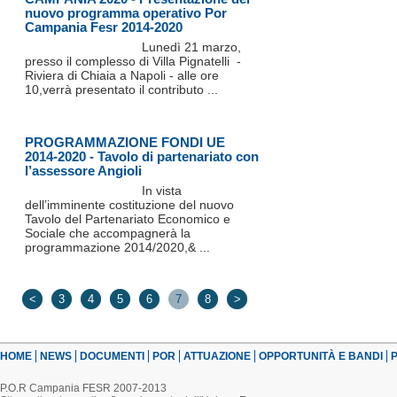
nuovo programma operativo Por
Campania Fesr 2014-2020
Lunedì 21 marzo,
presso il complesso di Villa Pignatelli -
Riviera di Chiaia a Napoli - alle ore
10,verrà presentato il contributo ...
PROGRAMMAZIONE FONDI UE
2014-2020 - Tavolo di partenariato con
l’assessore Angioli
In vista
dell’imminente costituzione del nuovo
Tavolo del Partenariato Economico e
Sociale che accompagnerà la
programmazione 2014/2020,& ...
<
3
4
5
6
7
8
>
HOME
NEWS
DOCUMENTI
POR
ATTUAZIONE
OPPORTUNITÀ E BANDI
P
P.O.R Campania FESR 2007-2013